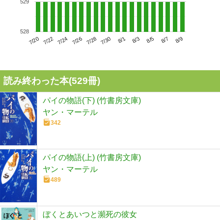
529
528
7/24
7/30
8/5
7/20
7/26
8/1
8/7
7/22
7/28
8/3
8/9
読み終わった本(
529
冊)
パイの物語(下) (竹書房文庫)
ヤン・マーテル
342
パイの物語(上) (竹書房文庫)
ヤン・マーテル
489
ぼくとあいつと瀕死の彼女