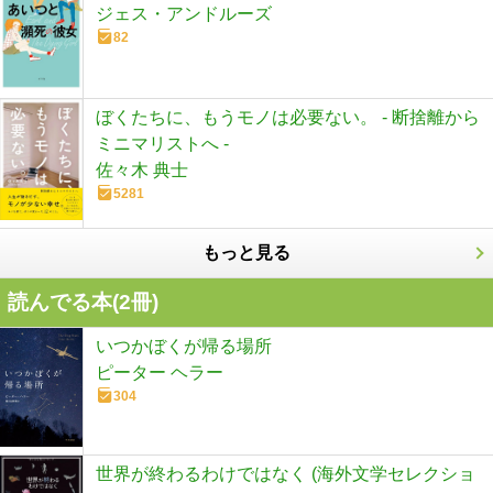
ジェス・アンドルーズ
82
ぼくたちに、もうモノは必要ない。 - 断捨離から
ミニマリストへ -
佐々木 典士
5281
もっと見る
読んでる本(
2
冊)
いつかぼくが帰る場所
ピーター ヘラー
304
世界が終わるわけではなく (海外文学セレクショ