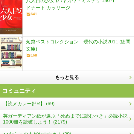
六人目の少女 (ハヤカワ・ミステリ 1867)
ドナート カッリージ
641
短篇ベストコレクション 現代の小説2011 (徳間
文庫)
168
もっと見る
コミュニティ
【読メカレー部R】 (69)
英ガーディアン紙が選ぶ「死ぬまでに読むべき」必読小説
1000冊を読破しよう！ (2179)