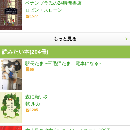
ペナンブラ氏の24時間書店
ロビン・スローン
1577
もっと見る
読みたい本(
204
冊)
駅長たま ~三毛猫たま、電車になる~
55
森に願いを
乾 ルカ
1205