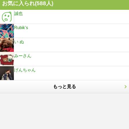
お気に入られ(
588
人)
誠也
Rubik's
い ぬ
みーさん
げんちゃん
もっと見る