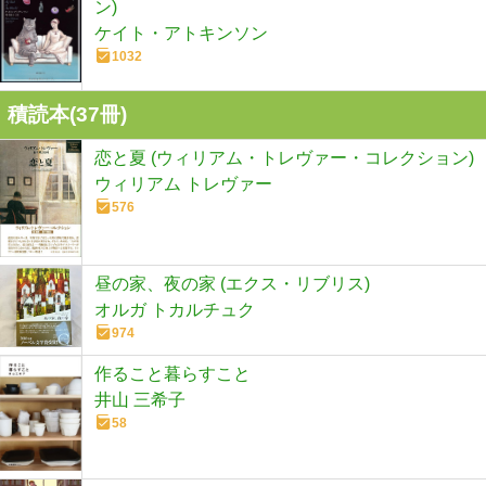
ン)
ケイト・アトキンソン
1032
積読本(
37
冊)
恋と夏 (ウィリアム・トレヴァー・コレクション)
ウィリアム トレヴァー
576
昼の家、夜の家 (エクス・リブリス)
オルガ トカルチュク
974
作ること暮らすこと
井山 三希子
58