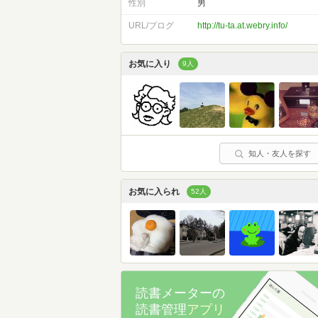
性別
男
URL/ブログ
http://tu-ta.at.webry.info/
お気に入り
9人
知人・友人を探す
お気に入られ
52人
読書メーターの
読書管理
アプリ