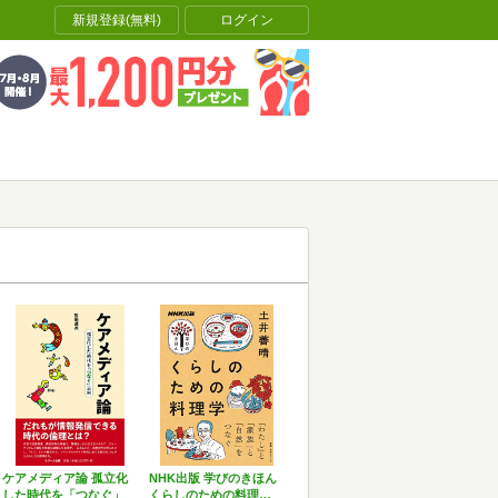
新規登録(無料)
ログイン
ケアメディア論 孤立化
NHK出版 学びのきほん
した時代を「つなぐ」
くらしのための料理…