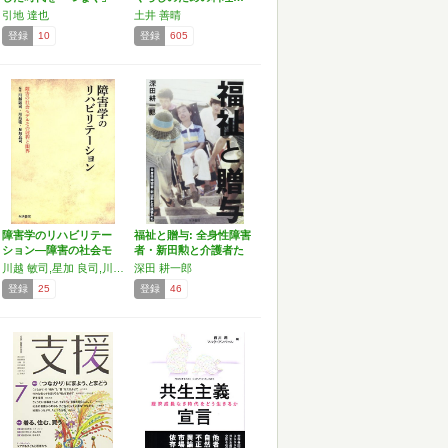
志向
引地 達也
土井 善晴
登録
10
登録
605
障害学のリハビリテー
福祉と贈与: 全身性障害
ション―障害の社会モ
者・新田勲と介護者た
デル…
ち
川越 敏司,星加 良司,川島 聡
深田 耕一郎
登録
25
登録
46