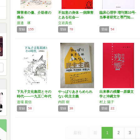
障害者の傷、介助者の
不如意の身体 ―病障害
臨床心理学 増刊第10号-
痛み
とある社会―
当事者研究と専門知…
渡邉 琢
立岩真也
登録
155
登録
78
登録
54
下丸子文化集団とその
やっぱりあきらめられ
出来事の残響―原爆文
時代――一九五〇年代
ない民主主義
学と沖縄文学
サー…
道場 親信
内田 樹
村上 陽子
登録
58
登録
38
登録
22
最初
前
1
2
3