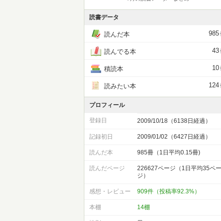
読書データ
985
読んだ本
43
読んでる本
10
積読本
124
読みたい本
プロフィール
登録日
2009/10/18（6138日経過）
記録初日
2009/01/02（6427日経過）
読んだ本
985冊（1日平均0.15冊)
読んだページ
226627ページ（1日平均35ペ
ジ）
感想・レビュー
909件（投稿率92.3%）
本棚
14棚