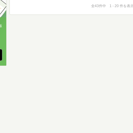
全43件中 1 - 20 件を表
版
、