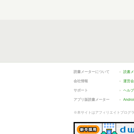
読書メーターについて
読書メ
会社情報
運営会
サポート
ヘルプ
アプリ版読書メーター
Andr
※本サイトはアフィリエイトプログ