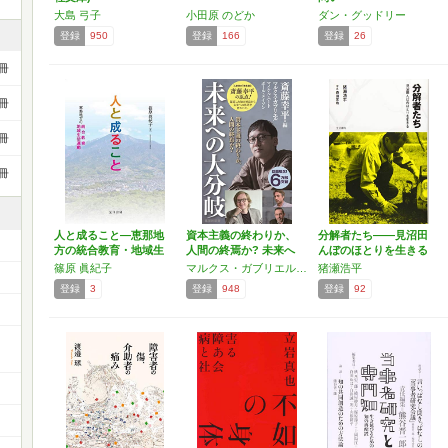
大島 弓子
小田原 のどか
ダン・グッドリー
登録
950
登録
166
登録
26
冊
冊
冊
冊
人と成ること―恵那地
資本主義の終わりか、
分解者たち――見沼田
方の統合教育・地域生
人間の終焉か? 未来へ
んぼのほとりを生きる
活運…
の…
篠原 眞紀子
マルクス・ガブリエル,マイケル・ハート,ポール・メイソン
猪瀬浩平
登録
3
登録
948
登録
92
ー