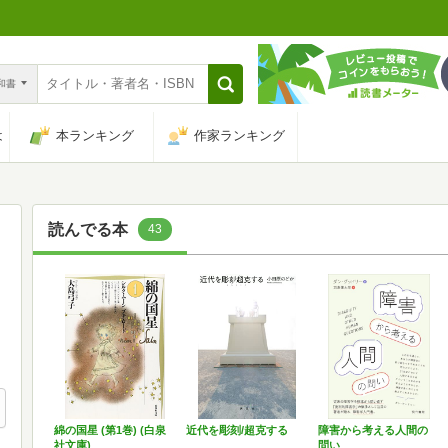
n和書
は
本ランキング
作家ランキング
読んでる本
43
綿の国星 (第1巻) (白泉
近代を彫刻/超克する
障害から考える人間の
社文庫)
問い