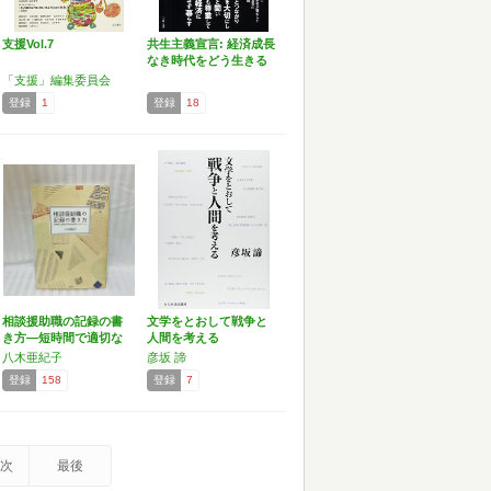
支援Vol.7
共生主義宣言: 経済成長
なき時代をどう生きる
か
「支援」編集委員会
登録
1
登録
18
相談援助職の記録の書
文学をとおして戦争と
き方―短時間で適切な
人間を考える
内容…
八木亜紀子
彦坂 諦
登録
158
登録
7
次
最後