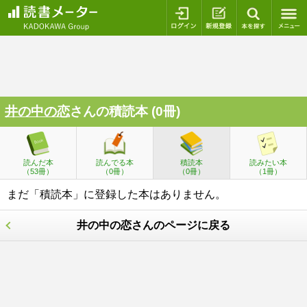
ログイン
新規登録
本を探
井の中の恋
さんの積読本 (0冊)
読んだ本
読んでる本
積読本
読みたい本
（53冊）
（0冊）
（0冊）
（1冊）
まだ「積読本」に登録した本はありません。
井の中の恋さんのページに戻る