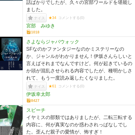
話ばかりでしたが、久々の宮部ワールドを堪能し
ました。
★34
コメントする(
0
)
ナイス
宮部 みゆき
1018
さよならジャバウォック
SFなのかファンタジーなのかミステリーなの
か、ジャンルがわかりません！伊坂さんらしいと
言えばそれまでなんですけど。何が起きているの
か頭が混乱させられる内容でしたが、種明かしさ
れて、もう一度読み返したくなりました。
★61
コメントする(
0
)
ナイス
伊坂幸太郎
8427
スピーチ
イヤミスの部類ではありましたが、二転三転する
内容に、何が真実なのか惑わされっぱなしでし
た。歪んだ親子の愛情が、怖すぎ！