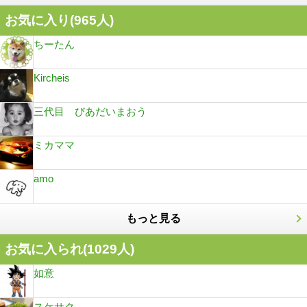
お気に入り(
965
人)
ちーたん
Kircheis
三代目 びあだいまおう
ミカママ
amo
もっと見る
お気に入られ(
1029
人)
如意
スケサク