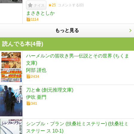
★25
コメントする(
0
)
ナイス
まさきとしか
1114
もっと見る
読んでる本(
4
冊)
ハーメルンの笛吹き男―伝説とその世界 (ちくま
文庫)
阿部 謹也
2434
刀と傘 (創元推理文庫)
伊吹 亜門
341
シンプル・プラン (扶桑社ミステリー) (扶桑社ミ
ステリー ス 10-1)