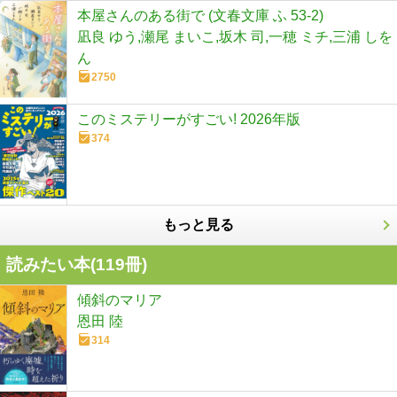
本屋さんのある街で (文春文庫 ふ 53-2)
凪良 ゆう,瀬尾 まいこ,坂木 司,一穂 ミチ,三浦 しを
ん
2750
このミステリーがすごい! 2026年版
374
もっと見る
読みたい本(
119
冊)
傾斜のマリア
恩田 陸
314