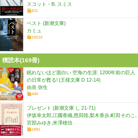
スコット・B. スミス
611
ペスト (新潮文庫)
カミュ
10210
積読本(
169
冊)
眠れないほど面白い 空海の生涯: 1200年前の巨人
の日常が甦る! (王様文庫 D 12-14)
由良 弥生
440
プレゼント (新潮文庫 し 21-71)
伊坂幸太郎,江國香織,恩田陸,梨木香歩,町田そのこ,
宮部みゆき,米澤穂信
2882