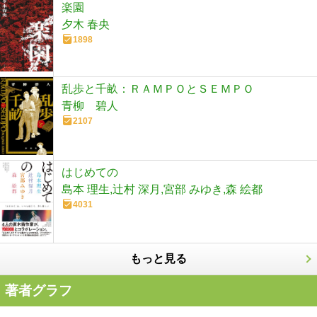
楽園
夕木 春央
1898
乱歩と千畝：ＲＡＭＰＯとＳＥＭＰＯ
青柳 碧人
2107
はじめての
島本 理生,辻村 深月,宮部 みゆき,森 絵都
4031
もっと見る
著者グラフ