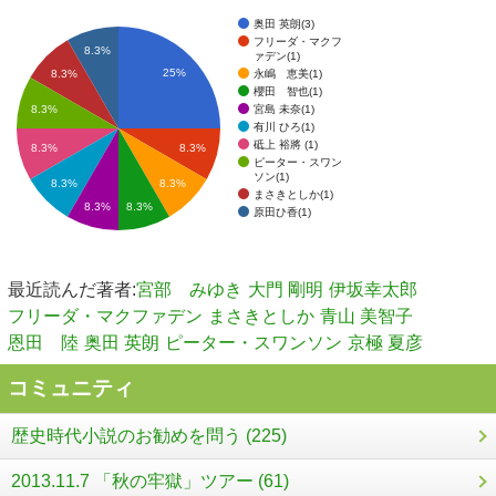
奥田 英朗(3)
フリーダ・マクフ
8.3%
ァデン(1)
25%
永嶋 恵美(1)
8.3%
櫻田 智也(1)
宮島 未奈(1)
8.3%
有川 ひろ(1)
砥上 裕將 (1)
8.3%
8.3%
ピーター・スワン
ソン(1)
8.3%
8.3%
まさきとしか(1)
8.3%
8.3%
原田ひ香(1)
最近読んだ著者:
宮部 みゆき
大門 剛明
伊坂幸太郎
フリーダ・マクファデン
まさきとしか
青山 美智子
恩田 陸
奥田 英朗
ピーター・スワンソン
京極 夏彦
コミュニティ
歴史時代小説のお勧めを問う (225)
2013.11.7 「秋の牢獄」ツアー (61)