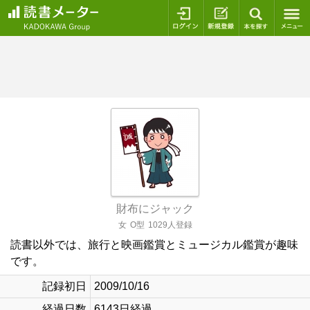
ログイン
新規登録
本を探
財布にジャック
女
O型
1029人登録
読書以外では、旅行と映画鑑賞とミュージカル鑑賞が趣味
です。
記録初日
2009/10/16
経過日数
6143日経過