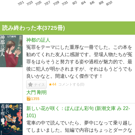
7/25
7/31
8/6
7/21
7/27
8/2
8/8
7/23
7/29
8/4
8/10
読み終わった本(
3725
冊)
神都の証人
冤罪をテーマにした重厚な一冊でした。この本を
勧めてくれた友人に感謝です。登場人物たちが冤
罪をはらそうと努力する姿や過程が魅力的で、最
後に犯人が明かされますが、それはもうどうでも
良いかなと。間違いなく傑作です！
★44
コメントする(
0
)
ナイス
大門 剛明
1355
新しい花が咲く：ぼんぼん彩句 (新潮文庫 み 22-
101)
電車の中で読んでいたら、夢中になって乗り越し
てしまいました。短編で内容はちょっとダークな