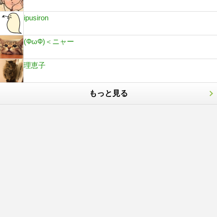
ipusiron
(ФωФ)＜ニャー
理恵子
もっと見る