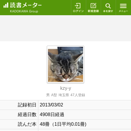
ログイン
新規登録
本を探
kzy-y
男
A型
埼玉県
47人登録
記録初日
2013/03/02
経過日数
4908日経過
読んだ本
48冊（1日平均0.01冊)