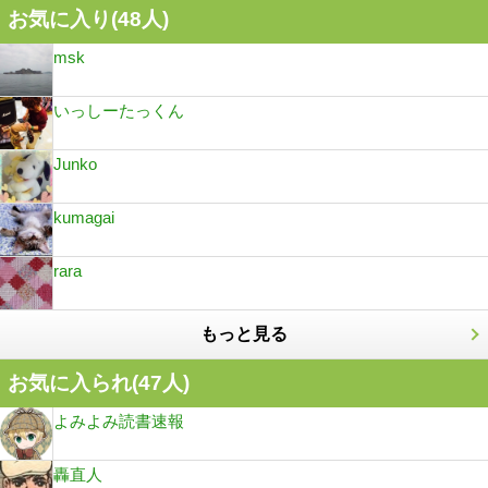
お気に入り(
48
人)
msk
いっしーたっくん
Junko
kumagai
rara
もっと見る
お気に入られ(
47
人)
よみよみ読書速報
轟直人