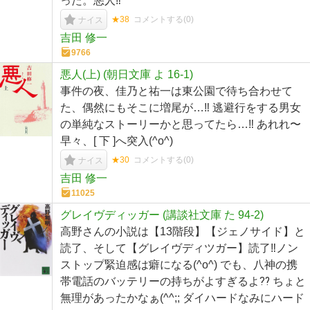
った。悪人‼︎
★38
コメントする(
0
)
ナイス
吉田 修一
9766
悪人(上) (朝日文庫 よ 16-1)
事件の夜、佳乃と祐一は東公園で待ち合わせて
た、偶然にもそこに増尾が…‼︎ 逃避行をする男女
の単純なストーリーかと思ってたら…‼︎ あれれ〜
早々、[ 下 ]へ突入(^o^)
★30
コメントする(
0
)
ナイス
吉田 修一
11025
グレイヴディッガー (講談社文庫 た 94-2)
高野さんの小説は【13階段】【ジェノサイド】と
読了、そして【グレイヴディツガー】読了‼︎ノン
ストップ緊迫感は癖になる(^o^) でも、八神の携
帯電話のバッテリーの持ちがよすぎるよ⁇ ちょと
無理があったかなぁ(^^;; ダイハードなみにハード