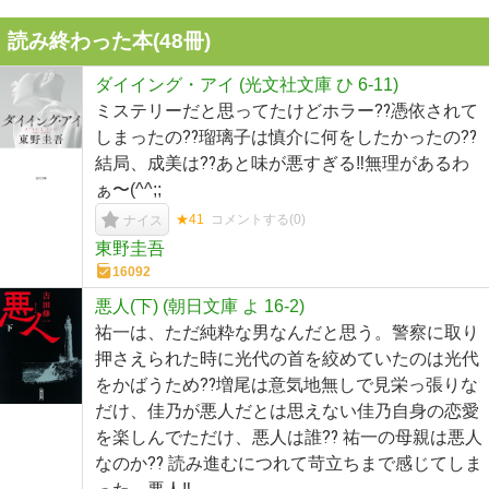
読み終わった本(
48
冊)
ダイイング・アイ (光文社文庫 ひ 6-11)
ミステリーだと思ってたけどホラー⁇憑依されて
しまったの⁇瑠璃子は慎介に何をしたかったの⁇
結局、成美は⁇あと味が悪すぎる‼︎無理があるわ
ぁ〜(^^;;
★41
コメントする(
0
)
ナイス
東野圭吾
16092
悪人(下) (朝日文庫 よ 16-2)
祐一は、ただ純粋な男なんだと思う。警察に取り
押さえられた時に光代の首を絞めていたのは光代
をかばうため⁇増尾は意気地無しで見栄っ張りな
だけ、佳乃が悪人だとは思えない佳乃自身の恋愛
を楽しんでただけ、悪人は誰⁇ 祐一の母親は悪人
なのか⁇ 読み進むにつれて苛立ちまで感じてしま