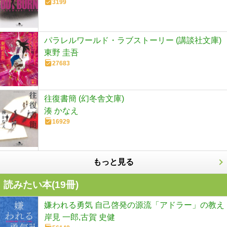
3199
パラレルワールド・ラブストーリー (講談社文庫)
東野 圭吾
27683
往復書簡 (幻冬舎文庫)
湊 かなえ
16929
もっと見る
読みたい本(
19
冊)
嫌われる勇気 自己啓発の源流「アドラー」の教え
岸見 一郎,古賀 史健