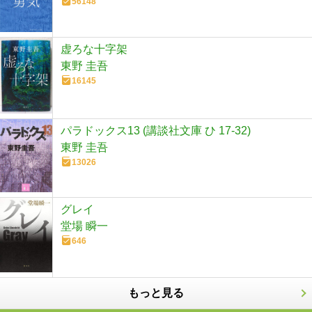
56148
虚ろな十字架
東野 圭吾
16145
パラドックス13 (講談社文庫 ひ 17-32)
東野 圭吾
13026
グレイ
堂場 瞬一
646
もっと見る