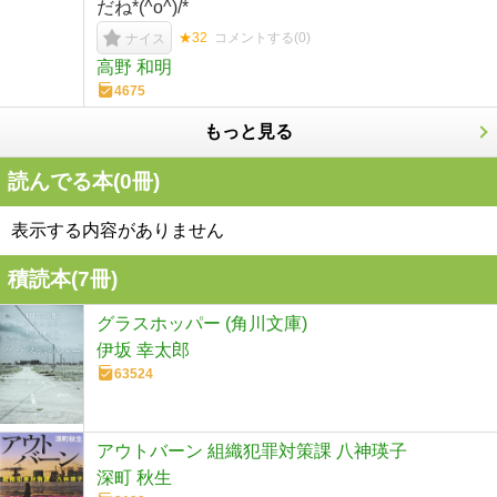
だね*(^o^)/*
★32
コメントする(
0
)
ナイス
高野 和明
4675
もっと見る
読んでる本(
0
冊)
表示する内容がありません
積読本(
7
冊)
グラスホッパー (角川文庫)
伊坂 幸太郎
63524
アウトバーン 組織犯罪対策課 八神瑛子
深町 秋生