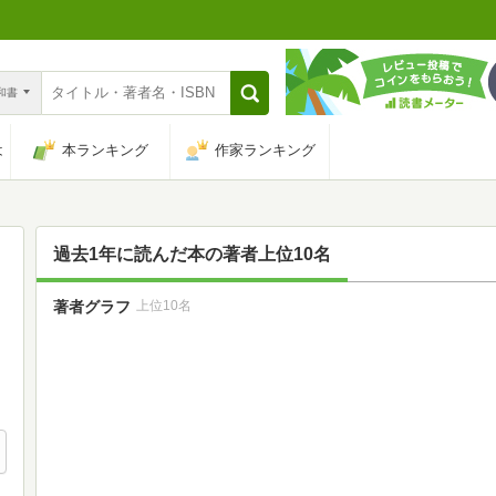
n和書
は
本ランキング
作家ランキング
過去1年に読んだ本の著者上位10名
著者グラフ
上位10名