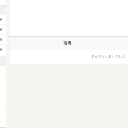
冊
冊
冊
著者
冊
表示項目がありません