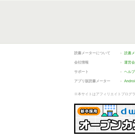
読書メーターについて
読書メ
会社情報
運営会
サポート
ヘルプ
アプリ版読書メーター
Andr
※本サイトはアフィリエイトプログ