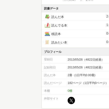
読書データ
2
読んだ本
1
読んでる本
0
積読本
0
読みたい本
プロフィール
登録日
2013/05/26（4822日経過）
記録初日
2013/05/26（4822日経過）
読んだ本
2冊（1日平均0.00冊)
読んだページ
182ページ（1日平均0ページ）
本棚
0棚
外部サイト