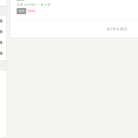
スティーヴン・キング
登録
1574
冊
全1件を表示
冊
冊
冊