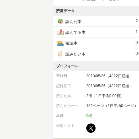
読書データ
2
読んだ本
1
読んでる本
0
積読本
0
読みたい本
プロフィール
登録日
2013/05/26（4822日経過）
記録初日
2013/05/26（4822日経過）
読んだ本
2冊（1日平均0.00冊)
読んだページ
182ページ（1日平均0ページ）
本棚
0棚
外部サイト