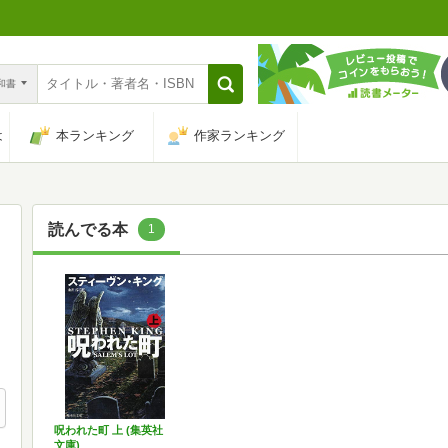
n和書
は
本ランキング
作家ランキング
読んでる本
1
呪われた町 上 (集英社
文庫)