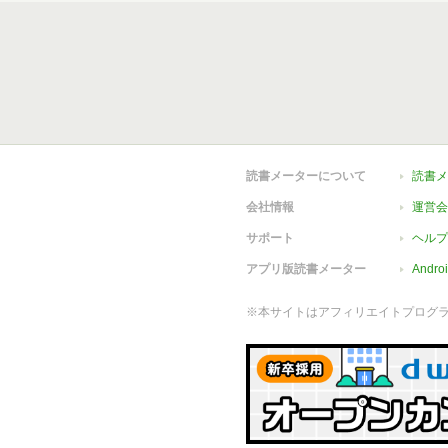
読書メーターについて
読書メ
会社情報
運営会
サポート
ヘルプ
アプリ版読書メーター
Andr
※本サイトはアフィリエイトプログ