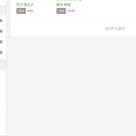
芥川 竜之介
椎名 軽穂
登録
829
登録
3235
冊
全2件を表示
冊
冊
冊