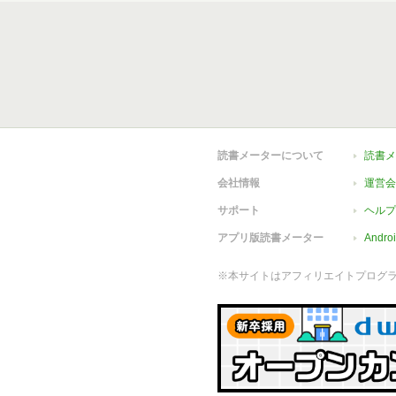
読書メーターについて
読書メ
会社情報
運営会
サポート
ヘルプ
アプリ版読書メーター
Andr
※本サイトはアフィリエイトプログ