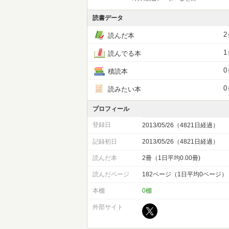
読書データ
2
読んだ本
1
読んでる本
0
積読本
0
読みたい本
プロフィール
登録日
2013/05/26（4821日経過）
記録初日
2013/05/26（4821日経過）
読んだ本
2冊（1日平均0.00冊)
読んだページ
182ページ（1日平均0ページ）
本棚
0棚
外部サイト