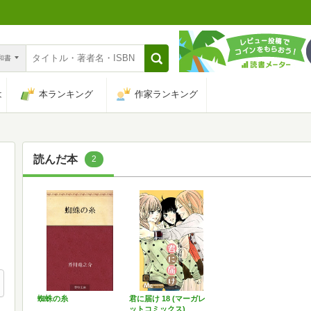
n和書
は
本ランキング
作家ランキング
読んだ本
2
蜘蛛の糸
君に届け 18 (マーガレ
ットコミックス)