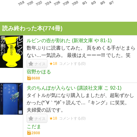
7/22
7/28
8/3
7/18
7/24
7/30
8/5
7/20
7/26
8/1
8/7
読み終わった本(
774
冊)
ルビンの壺が割れた (新潮文庫 や 81-1)
数年ぶりに読書してみた。 頁をめくる手がとまら
ない…一気読み。 最後はえーーー!!! でした。笑
★18
コメントする(
0
)
ナイス
宿野かほる
8688
夫のちんぽが入らない (講談社文庫 こ 92-1)
タイトルが気になり購入しましたが、超恥ずかし
かった(*´∀｀*)ﾎﾟｯ 読んで…『キング』に笑笑。
夫婦愛の話です。
★18
コメントする(
0
)
ナイス
こだま
2808