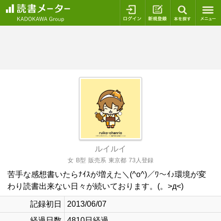
ログイン
新規登録
本を探
ルイルイ
女
B型
販売系
東京都
73人登録
苦手な感想書いたらﾅｲｽが増えた＼(^o^)／ﾜ〜ｲ♪環境が変
わり読書出来ない日々が続いております。(。>д<)
記録初日
2013/06/07
経過日数
4810日経過