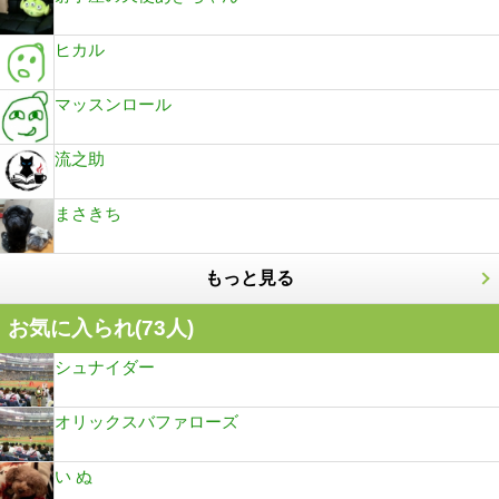
ヒカル
マッスンロール
流之助
まさきち
もっと見る
お気に入られ(
73
人)
シュナイダー
オリックスバファローズ
い ぬ