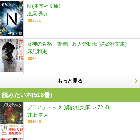
N (集英社文庫)
道尾 秀介
3351
女神の骨格 警視庁殺人分析班 (講談社文庫)
麻見和史
47
もっと見る
読みたい本(
518
冊)
プラスティック (講談社文庫 い 72-4)
井上 夢人
4306