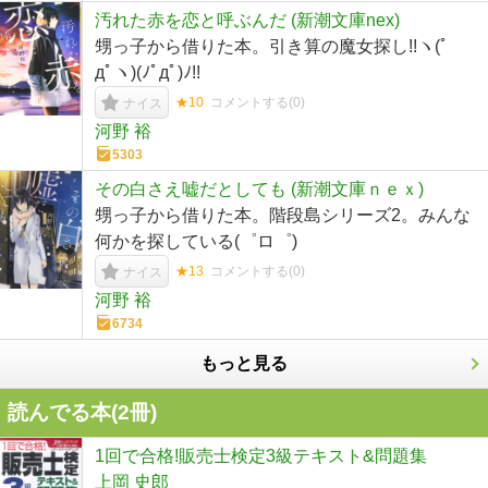
汚れた赤を恋と呼ぶんだ (新潮文庫nex)
甥っ子から借りた本。引き算の魔女探し!!ヽ(ﾟ
дﾟヽ)(ﾉﾟдﾟ)ﾉ!!
★10
コメントする(
0
)
ナイス
河野 裕
5303
その白さえ嘘だとしても (新潮文庫ｎｅｘ)
甥っ子から借りた本。階段島シリーズ2。みんな
何かを探している(゜ロ゜)
★13
コメントする(
0
)
ナイス
河野 裕
6734
もっと見る
読んでる本(
2
冊)
1回で合格!販売士検定3級テキスト&問題集
上岡 史郎