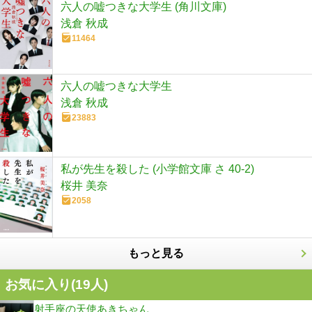
六人の嘘つきな大学生 (角川文庫)
浅倉 秋成
11464
六人の嘘つきな大学生
浅倉 秋成
23883
私が先生を殺した (小学館文庫 さ 40-2)
桜井 美奈
2058
もっと見る
お気に入り(
19
人)
射手座の天使あきちゃん