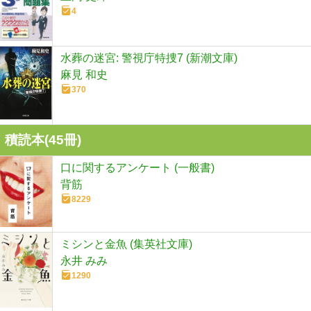
4
水葬の迷宮: 警視庁特捜7 (新潮文庫)
麻見 和史
370
積読本(
45
冊)
口に関するアンケート (一般書)
背筋
8229
ミシンと金魚 (集英社文庫)
永井 みみ
1290