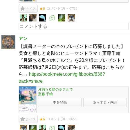
コメント(
0
)
07/28
ナイス
★6
アン
【読書メーターの本のプレゼントに応募しました】
美食と癒しと奇跡のヒューマンドラマ！斎藤千輪
『月満ちる島のホテルで』を20名様にプレゼント！
応募締切は7月2日(木)の正午まで。応募はこちらか
ら→
https://bookmeter.com/giftbooks/636?
track=share
月満ちる島のホテルで
斎藤 千輪
本を登録
あらすじ・内容
コメント(
0
)
06/26
ナイス
★6