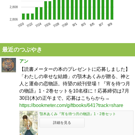
2,808
2,806
7/24
7/30
8/5
7/20
7/26
8/1
8/7
7/22
7/28
8/3
8/9
最近のつぶやき
アン
【読書メーターの本のプレゼントに応募しました】
「わたしの幸せな結婚」の顎木あくみが贈る、神と
人と運命の恋物語。待望の続刊登場！『宵を待つ月
の物語』1・2巻セットを10名様に！応募締切は7月
30日(木)の正午まで。応募はこちらから→
https://bookmeter.com/giftbooks/641?track=share
顎木あくみ『宵を待つ月の物語』1・2巻セット
詳細を見る