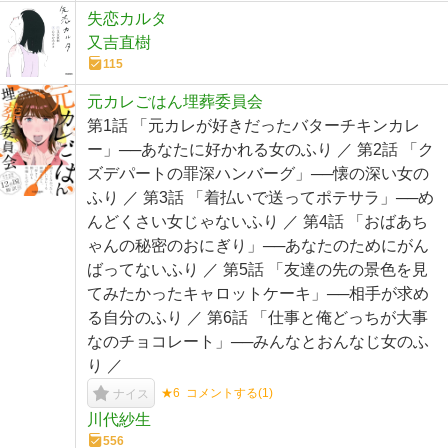
失恋カルタ
又吉直樹
115
元カレごはん埋葬委員会
第1話 「元カレが好きだったバターチキンカレ
ー」──あなたに好かれる女のふり ／ 第2話 「ク
ズデパートの罪深ハンバーグ」──懐の深い女の
ふり ／ 第3話 「着払いで送ってポテサラ」──め
んどくさい女じゃないふり ／ 第4話 「おばあち
ゃんの秘密のおにぎり」──あなたのためにがん
ばってないふり ／ 第5話 「友達の先の景色を見
てみたかったキャロットケーキ」──相手が求め
る自分のふり ／ 第6話 「仕事と俺どっちが大事
なのチョコレート」──みんなとおんなじ女のふ
り ／
★6
コメントする(
1
)
ナイス
川代紗生
556