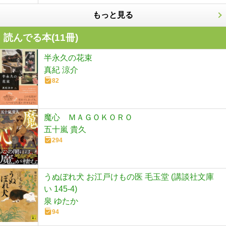
もっと見る
読んでる本(
11
冊)
半永久の花束
真紀 涼介
82
魔心 ＭＡＧＯＫＯＲＯ
五十嵐 貴久
294
うぬぼれ犬 お江戸けもの医 毛玉堂 (講談社文庫
い 145-4)
泉 ゆたか
94