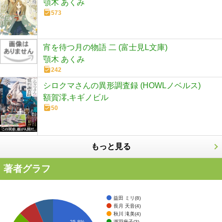
顎木 あくみ
573
宵を待つ月の物語 二 (富士見L文庫)
顎木 あくみ
242
シロクマさんの異形調査録 (HOWLノベルス)
額賀澪,キギノビル
50
もっと見る
著者グラフ
益田 ミリ(8)
長月 天音(4)
秋川 滝美(4)
瀧羽麻子(3)
25.8%