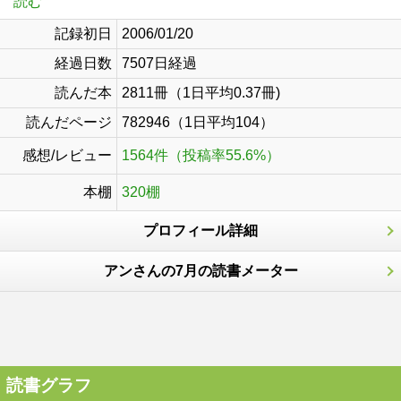
読む
記録初日
2006/01/20
経過日数
7507日経過
読んだ本
2811冊（1日平均0.37冊)
読んだページ
782946（1日平均104）
感想/レビュー
1564件（投稿率55.6%）
本棚
320棚
プロフィール詳細
アンさんの7月の読書メーター
読書グラフ