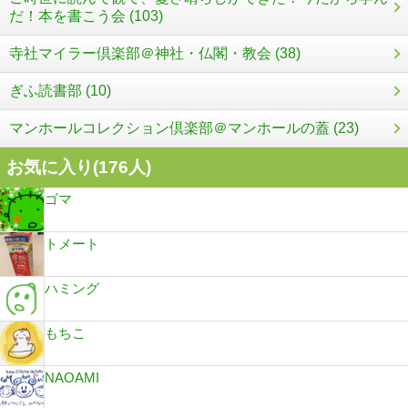
だ！本を書こう会 (103)
寺社マイラー倶楽部＠神社・仏閣・教会 (38)
ぎふ読書部 (10)
マンホールコレクション倶楽部＠マンホールの蓋 (23)
お気に入り(
176
人)
ゴマ
トメート
ハミング
もちこ
NAOAMI