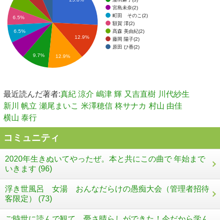
宮島未奈(2)
町田 そのこ(2)
6.5%
額賀 澪(2)
髙森 美由紀(2)
6.5%
12.9%
藤岡 陽子(2)
原田 ひ香(2)
9.7%
12.9%
最近読んだ著者:
真紀 涼介
嶋津 輝
又吉直樹
川代紗生
新川 帆立
瀬尾まいこ
米澤穂信
柊サナカ
村山 由佳
横山 泰行
コミュニティ
2020年生きぬいてやったぜ。本と共にこの曲で 年始まで
いきます (96)
浮き世風呂 女湯 おんなだらけの愚痴大会（管理者招待
客限定） (73)
ご時世に読んで観て、憂さ晴らしができた！今だから学ん