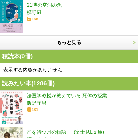
21時の空洞の魚
標野凪
166
もっと見る
積読本(
0
冊)
表示する内容がありません
読みたい本(
1286
冊)
法医学教授が教えている 死体の授業
飯野守男
181
宵を待つ月の物語 一 (富士見L文庫)