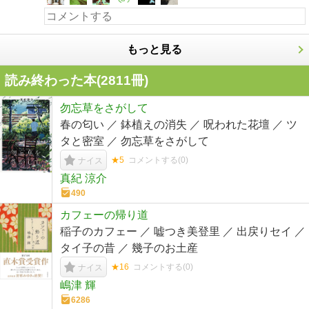
もっと見る
読み終わった本(
2811
冊)
勿忘草をさがして
春の匂い ／ 鉢植えの消失 ／ 呪われた花壇 ／ ツ
タと密室 ／ 勿忘草をさがして
★5
コメントする(
0
)
ナイス
真紀 涼介
490
カフェーの帰り道
稲子のカフェー ／ 嘘つき美登里 ／ 出戻りセイ ／
タイ子の昔 ／ 幾子のお土産
★16
コメントする(
0
)
ナイス
嶋津 輝
6286