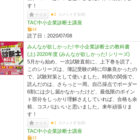
す！
★2
コメントする(
0
)
ナイス
TAC中小企業診断士講座
14
読了日：
2020/07/08
みんなが欲しかった! 中小企業診断士の教科書
(上) 2020年度 (みんなが欲しかった! シリーズ)
5月から始め、一次試験直前に、上下巻を読了。
このシリーズは、簿記受験の時に印象良かったの
で、試験対策として使いました。時間の関係で、
読んだのは、さらっと一周。自己採点でボーダー
6割には少し届かなかったけど、最低限のポイン
ト部分をしっかり理解さえしていれば、合格も余
裕、コスパはいいと思いました。来年頑張りま
す！
★1
コメントする(
0
)
ナイス
TAC中小企業診断士講座
13