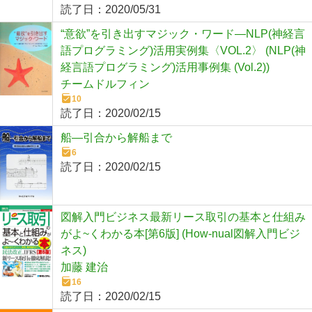
読了日：
2020/05/31
“意欲”を引き出すマジック・ワード―NLP(神経言
語プログラミング)活用実例集〈VOL.2〉 (NLP(神
経言語プログラミング)活用事例集 (Vol.2))
チームドルフィン
10
読了日：
2020/02/15
船―引合から解船まで
6
読了日：
2020/02/15
図解入門ビジネス最新リース取引の基本と仕組み
がよ~くわかる本[第6版] (How-nual図解入門ビジ
ネス)
加藤 建治
16
読了日：
2020/02/15