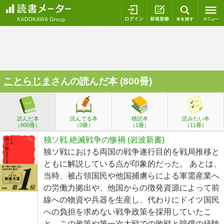
ログイン
新規登録
本を探
ことらじま
さんの読んだ本 (800冊)
読んだ本
読んでる本
積読本
読みたい本
（800冊）
（0冊）
（1冊）
（11冊）
独ソ戦 絶滅戦争の惨禍 (岩波新書)
独ソ戦における両国の戦争遂行目的を戦局推移と
ともに解説している点が印象的だった。 あとは、
当時、被占領国民や他国捕虜らによる軍需産業へ
の労働力拠出や、他国からの徴発資源によって前
線への物資や兵器を生産し、代わりにドイツ国民
への負担を求めない戦争政策を採用していたこ
と。この政策や第一次大戦での敗戦と賠償の経験