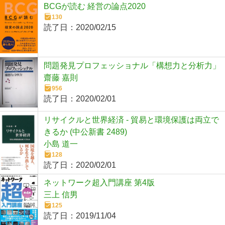
BCGが読む 経営の論点2020
130
読了日：
2020/02/15
問題発見プロフェッショナル「構想力と分析力」
齋藤 嘉則
956
読了日：
2020/02/01
リサイクルと世界経済 - 貿易と環境保護は両立で
きるか (中公新書 2489)
小島 道一
128
読了日：
2020/02/01
ネットワーク超入門講座 第4版
三上 信男
125
読了日：
2019/11/04