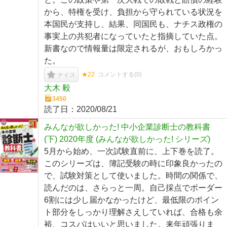
から、特権を受け、負担から守られている状況を
本国民が支持し、結果、同国民も、ナチス政権の
事実上の共犯者になっていたと指摘していた点。
新書なので情報量は限定されるが、おもしろかっ
た。
★22
コメントする(
0
)
ナイス
大木 毅
3450
読了日：
2020/08/21
みんなが欲しかった! 中小企業診断士の教科書
(下) 2020年度 (みんなが欲しかった! シリーズ)
5月から始め、一次試験直前に、上下巻を読了。
このシリーズは、簿記受験の時に印象良かったの
で、試験対策として使いました。時間の関係で、
読んだのは、さらっと一周。自己採点でボーダー
6割には少し届かなかったけど、最低限のポイン
ト部分をしっかり理解さえしていれば、合格も余
裕、コスパはいいと思いました。来年頑張りま