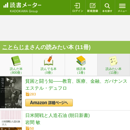
ログイン
新規登録
本を探
ことらじま
さんの読みたい本 (11冊)
読んだ本
読んでる本
積読本
読みたい本
（800冊）
（0冊）
（1冊）
（11冊）
貧困と闘う知――教育、医療、金融、ガバナンス
エステル・デュフロ
283
日米開戦と人造石油 (朝日新書)
岩間 敏
50