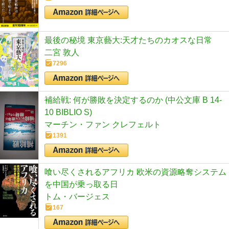
最後の秘境 東京藝大:天才たちのカオスな日常
二宮 敦人
7296
補給戦: 何が勝敗を決定するのか (中公文庫 B 14-
10 BIBLIO S)
マーチン・ファン クレフェルト
1391
喰い尽くされるアフリカ 欧米の資源略奪システム
を中国が乗っ取る日
トム・バージェス
167