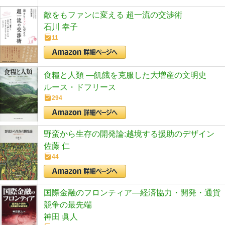
敵をもファンに変える 超一流の交渉術
石川 幸子
11
食糧と人類 ―飢餓を克服した大増産の文明史
ルース・ドフリース
294
野蛮から生存の開発論:越境する援助のデザイン
佐藤 仁
44
国際金融のフロンティア―経済協力・開発・通貨
競争の最先端
神田 眞人