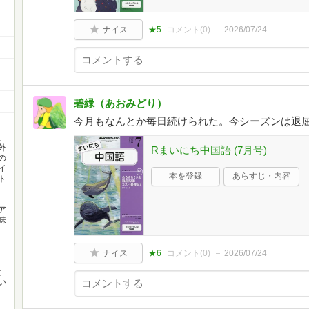
ナイス
★5
コメント(
0
)
2026/07/24
碧緑（あおみどり）
今月もなんとか毎日続けられた。今シーズンは退
、
外
Rまいにち中国語 (7月号)
の
イ
本を登録
あらすじ・内容
ト
ア
味
ナイス
★6
コメント(
0
)
2026/07/24
と
い