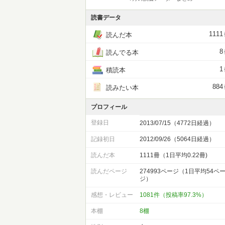
読書データ
1111
読んだ本
8
読んでる本
1
積読本
884
読みたい本
プロフィール
登録日
2013/07/15（4772日経過）
記録初日
2012/09/26（5064日経過）
読んだ本
1111冊（1日平均0.22冊)
読んだページ
274993ページ（1日平均54ペ
ジ）
感想・レビュー
1081件（投稿率97.3%）
本棚
8棚