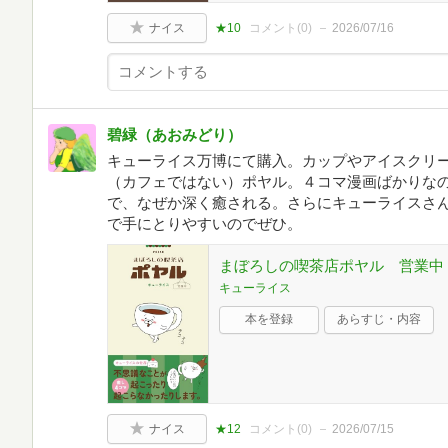
ナイス
★10
コメント(
0
)
2026/07/16
碧緑（あおみどり）
キューライス万博にて購入。カップやアイスクリ
（カフェではない）ポヤル。４コマ漫画ばかりな
で、なぜか深く癒される。さらにキューライスさ
で手にとりやすいのでぜひ。
まぼろしの喫茶店ポヤル 営業中
キューライス
本を登録
あらすじ・内容
ナイス
★12
コメント(
0
)
2026/07/15