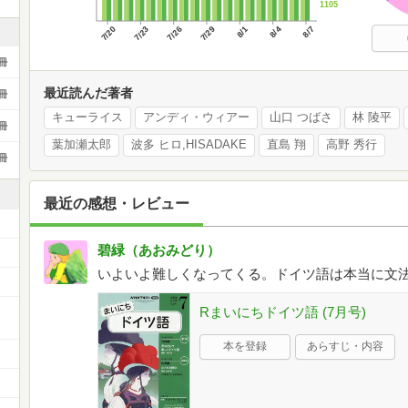
1105
7/20
7/23
7/26
7/29
8/1
8/4
8/7
冊
最近読んだ著者
冊
キューライス
アンディ・ウィアー
山口 つばさ
林 陵平
冊
葉加瀬太郎
波多 ヒロ,HISADAKE
直島 翔
高野 秀行
冊
最近の感想・レビュー
碧緑（あおみどり）
いよいよ難しくなってくる。ドイツ語は本当に文
ー
Rまいにちドイツ語 (7月号)
本を登録
あらすじ・内容