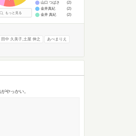
山口 つばさ
(2)
金井真紀
(2)
もっと見る
金井 真紀
(2)
田中 久美子,土屋 伸之
あべまりえ
法がやっかい。