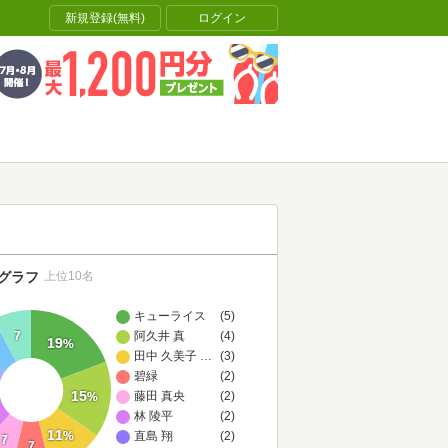
新規登録(無料)
ログイン
グラフ
上位10名
キューライス
(5)
7
阿久井 真
(4)
19
%
田中 久美子,土屋 伸之
…
(3)
碧緑
(2)
15
藤田 真央
(2)
%
林 陵平
(2)
11
%
直島 翔
(2)
7
7