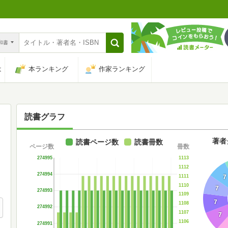
n和書
は
本ランキング
作家ランキング
読書グラフ
著者
読書ページ数
読書冊数
ページ数
冊数
274995
1113
1112
274994
1111
7
1110
7
274993
1109
7
1108
274992
1107
7
1106
274991