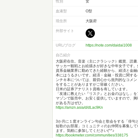
性別
女
血液型
O型
現住所
大阪府
外部サイト
URL/ブログ
https://note.com/daidai1008
自己紹介
大阪府在住。音楽（主にクラシック）鑑賞、読書
サッカー観戦とお絵描きが好きな中年女子です。
資系金融業界に勤めてきた経験から、経済と金融
本にはうるさいです。経済・金融・投資に関する
ンチキ本については、親切心から批判的なコメン
をすることがありますがご容赦ください。
日米の証券アナリスト資格を有しています。
「友達に教えたい『リスク』とお金のはなし」を
マゾンで販売中。お安く提供していますので、興
がある方はぜひ。
https://amzn.asia/d/dLac9Kn
3か月に１度オンライン句会と歌会をする「俳句
短歌のお部屋」コミュニティのお仲間を募集して
ます。気軽に参加してください(^^♪
https://bookmeter.com/communities/338175