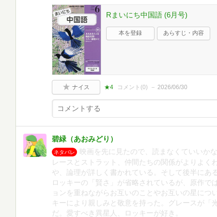
Rまいにち中国語 (6月号)
本を登録
あらすじ・内容
ナイス
★4
コメント(
0
)
2026/06/30
碧緑（あおみどり）
映画を先に見たので、読まなくていいか
ネタバレ
レースとストラット、仲間たちの関係がよりよく
や、論理が詳しく書かれている。そして後半にあ
ロッキーの「賢さ」が省略されているが、原作で
ョンを重ねながらお互いのことやお互いの星につ
キーにより親しみと敬意を持った。グレースが「
だ。愛すべき異星人、ロッキーが好き。