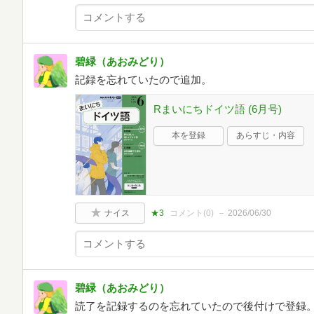
碧緑（あおみどり）
記録を忘れていたので追加。
Rまいにちドイツ語 (6月号)
本を登録
あらすじ・内容
ナイス
★3
コメント(
0
)
2026/06/30
碧緑（あおみどり）
読了を記録するのを忘れていたので後付けで登録