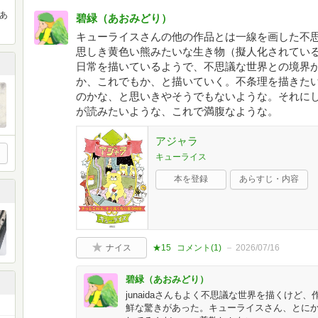
（あ
碧緑（あおみどり）
キューライスさんの他の作品とは一線を画した不
思しき黄色い熊みたいな生き物（擬人化されてい
日常を描いているようで、不思議な世界との境界
か、これでもか、と描いていく。不条理を描きた
のかな、と思いきやそうでもないような。それに
が読みたいような、これで満腹なような。
アジャラ
キューライス
本を登録
あらすじ・内容
ナイス
★15
コメント(
1
)
2026/07/16
碧緑（あおみどり）
junaidaさんもよく不思議な世界を描くけ
鮮な驚きがあった。キューライスさん、とに