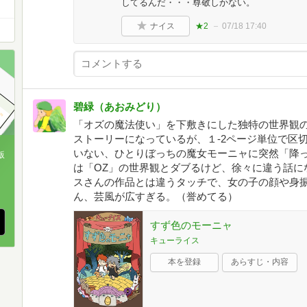
してるんだ・・・尊敬しかない。
ナイス
★2
07/18 17:40
碧緑（あおみどり）
「オズの魔法使い」を下敷きにした独特の世界観
ストーリーになっているが、１-2ページ単位で区
いない、ひとりぼっちの魔女モーニャに突然「降
版
は「OZ」の世界観とダブるけど、徐々に違う話に
、
スさんの作品とは違うタッチで、女の子の顔や身
ん、芸風が広すぎる。（誉めてる）
すず色のモーニャ
キューライス
本を登録
あらすじ・内容