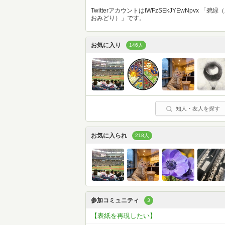
TwitterアカウントはtWFzSEkJYEwNpvx 「碧緑
おみどり）」です。
お気に入り
146人
知人・友人を探す
お気に入られ
218人
参加コミュニティ
3
【表紙を再現したい】