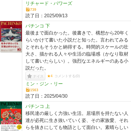
リチャード・パワーズ
739
読了日：
2025/09/13
パチンコ 下
最後まで面白かった。後書きで、構想から20年く
らいかけて書いた小説だと知った。言われてみる
とそれもそうかと納得する。時間的スケールの壮
大さ、描かれる人々や生活の臨場感（かなり取材
して書いたらしい）。強烈なエネルギーのある小
説だった。
★4
コメントする(
0
)
ナイス
ミン・ジン・リー
1563
読了日：
2025/04/30
パチンコ 上
移民達の厳しく力強い生活。居場所を持たない人
達が必死に生き抜いていく姿、その家族愛、それ
らを抜きにしても物語として面白い。素晴らしい