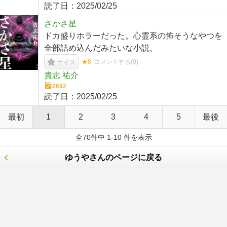
読了日：
2025/02/25
さかさ星
ドカ盛りホラーだった。心霊系の怖そうなやつを
全部詰め込んだみたいな小説。
★8
コメントする(
0
)
ナイス
貴志 祐介
2692
読了日：
2025/02/25
最初
1
2
3
4
5
最後
全70件中 1-10 件を表示
ゆうやさんのページに戻る