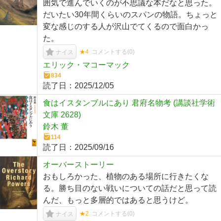
囲気で進んでいくのが不思議な本だなと思った。
だいたい30年間くらいのスパンの物語。ちょっと
変な感じのする人が沢山でてくるので面白かっ
た。
★4
コメントする(
0
)
ナイス
エリック・マコーマック
834
読了日：
2025/12/05
食はイスタンブルにあり 君府名物考 (講談社学術
文庫 2628)
鈴木 董
114
読了日：
2025/09/16
オーバーストーリー
おもしろかった、植物のある場所に行きたくな
る。勝ち目のない戦いについての話だと思って読
んだ、もっと多層的ではあると思うけど。
★2
コメントする(
0
)
ナイス