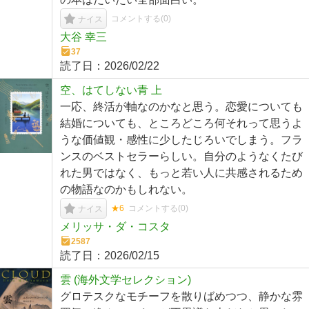
コメントする(
0
)
ナイス
大谷 幸三
37
読了日：
2026/02/22
空、はてしない青 上
一応、終活が軸なのかなと思う。恋愛についても
結婚についても、ところどころ何それって思うよ
うな価値観・感性に少したじろいでしまう。フラ
ンスのベストセラーらしい。自分のようなくたび
れた男ではなく、もっと若い人に共感されるため
の物語なのかもしれない。
★6
コメントする(
0
)
ナイス
メリッサ・ダ・コスタ
2587
読了日：
2026/02/15
雲 (海外文学セレクション)
グロテスクなモチーフを散りばめつつ、静かな雰