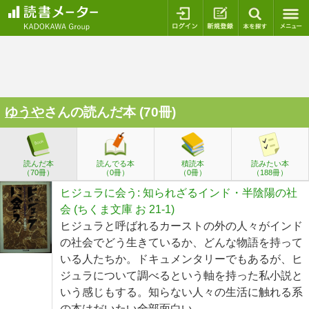
ログイン
新規登録
本を探
ゆうや
さんの読んだ本 (70冊)
読んだ本
読んでる本
積読本
読みたい本
（70冊）
（0冊）
（0冊）
（188冊）
ヒジュラに会う: 知られざるインド・半陰陽の社
会 (ちくま文庫 お 21-1)
ヒジュラと呼ばれるカーストの外の人々がインド
の社会でどう生きているか、どんな物語を持って
いる人たちか。ドキュメンタリーでもあるが、ヒ
ジュラについて調べるという軸を持った私小説と
いう感じもする。知らない人々の生活に触れる系
の本はだいたい全部面白い。