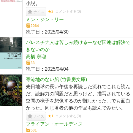
小説。
★2
コメントする(
0
)
ナイス
ミン・ジン・リー
2064
読了日：
2025/04/30
パレスチナ人は苦しみ続ける―なぜ国連は解決で
きないのか
高橋 宗瑠
33
読了日：
2025/04/04
寄港地のない船 (竹書房文庫)
先日地球の長い午後を再読した流れでこれも読ん
だ。読解力の問題だと思うけど、描写されている
空間の様子を想像するのが難しかった…でも面白
かった。同じ著者の他の作品も読んでみたい。
★1
コメントする(
0
)
ナイス
ブライアン・オールディス
531