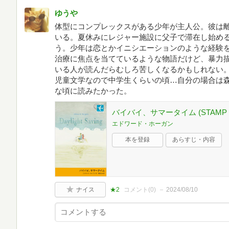
ゆうや
体型にコンプレックスがある少年が主人公。彼は
いる。夏休みにレジャー施設に父子で滞在し始め
う。少年は恋とかイニシエーションのような経験
治療に焦点を当てているような物語だけど、暴力
いる人が読んだらむしろ苦しくなるかもしれない
児童文学なので中学生くらいの頃…自分の場合は
な頃に読みたかった。
バイバイ、サマータイム (STAMP 
エドワード・ホーガン
本を登録
あらすじ・内容
ナイス
★2
コメント(
0
)
2024/08/10