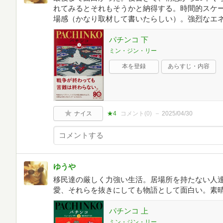
れてみるとそれもそうかと納得する。時間的スケ
場感（かなり取材して書いたらしい）。強烈なエ
パチンコ 下
ミン・ジン・リー
本を登録
あらすじ・内容
ナイス
★4
コメント(
0
)
2025/04/30
ゆうや
移民達の厳しく力強い生活。居場所を持たない人
愛、それらを抜きにしても物語として面白い。素
パチンコ 上
ミン・ジン・リー