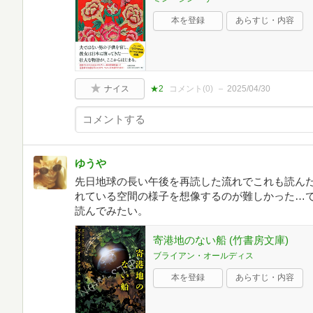
本を登録
あらすじ・内容
ナイス
★2
コメント(
0
)
2025/04/30
ゆうや
先日地球の長い午後を再読した流れでこれも読ん
れている空間の様子を想像するのが難しかった…
読んでみたい。
寄港地のない船 (竹書房文庫)
ブライアン・オールディス
本を登録
あらすじ・内容