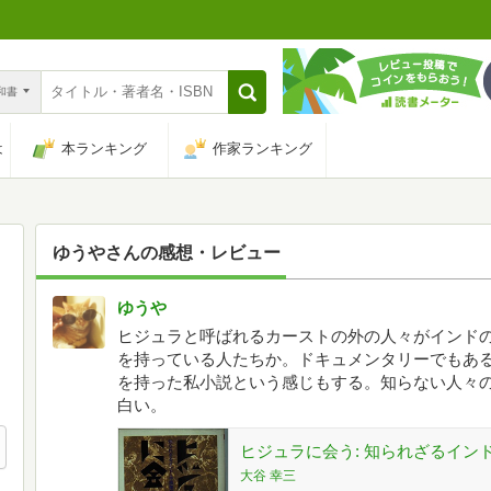
n和書
は
本ランキング
作家ランキング
ゆうや
さんの感想・レビュー
ゆうや
ヒジュラと呼ばれるカーストの外の人々がインド
を持っている人たちか。ドキュメンタリーでもあ
を持った私小説という感じもする。知らない人々
白い。
ヒジュラに会う: 知られざるインド・
大谷 幸三