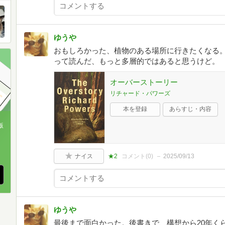
ゆうや
おもしろかった、植物のある場所に行きたくなる
って読んだ、もっと多層的ではあると思うけど。
オーバーストーリー
リチャード・パワーズ
本を登録
あらすじ・内容
版
、
ナイス
★2
コメント(
0
)
2025/09/13
ゆうや
最後まで面白かった。後書きで、構想から20年く