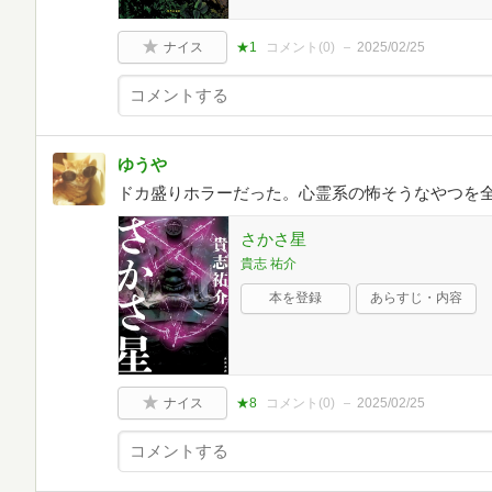
ナイス
★1
コメント(
0
)
2025/02/25
ゆうや
ドカ盛りホラーだった。心霊系の怖そうなやつを
さかさ星
貴志 祐介
本を登録
あらすじ・内容
ナイス
★8
コメント(
0
)
2025/02/25