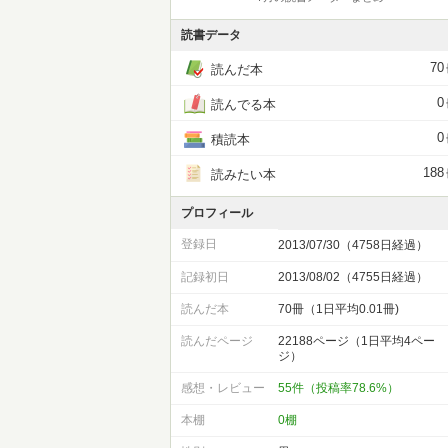
読書データ
70
読んだ本
0
読んでる本
0
積読本
188
読みたい本
プロフィール
登録日
2013/07/30（4758日経過）
記録初日
2013/08/02（4755日経過）
読んだ本
70冊（1日平均0.01冊)
読んだページ
22188ページ（1日平均4ペー
ジ）
感想・レビュー
55件（投稿率78.6%）
本棚
0棚