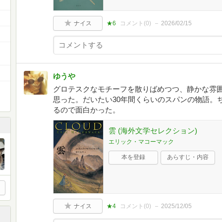
ナイス
★6
コメント(
0
)
2026/02/15
ゆうや
グロテスクなモチーフを散りばめつつ、静かな雰
思った。だいたい30年間くらいのスパンの物語。
るので面白かった。
雲 (海外文学セレクション)
エリック・マコーマック
本を登録
あらすじ・内容
ナイス
★4
コメント(
0
)
2025/12/05