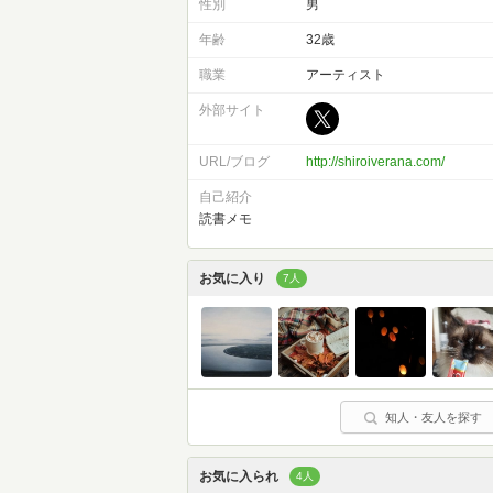
性別
男
年齢
32歳
職業
アーティスト
外部サイト
URL/ブログ
http://shiroiverana.com/
自己紹介
読書メモ
お気に入り
7人
知人・友人を探す
お気に入られ
4人