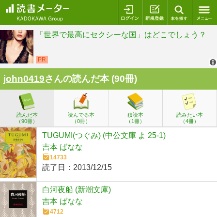
ログイン
新規登録
本を探
john0419
さんの読んだ本 (90冊)
読んだ本
読んでる本
積読本
読みたい本
（90冊）
（0冊）
（1冊）
（4冊）
TUGUMI(つぐみ) (中公文庫 よ 25-1)
吉本 ばなな
14733
読了日：
2013/12/15
白河夜船 (新潮文庫)
吉本 ばなな
4712