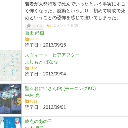
若者が大勢特攻で死んでいったという事実にすご
く怖くなった。感動というより、初めて特攻で死
ぬということの恐怖を感じて泣いてしまった。
★8
コメントする(
0
)
ナイス
百田 尚樹
80035
読了日：
2013/09/16
スウィート・ヒアアフター
よしもと ばなな
2112
読了日：
2013/09/04
聖☆おにいさん(9) (モーニングKC)
中村 光
4592
読了日：
2013/09/01
終点のあの子