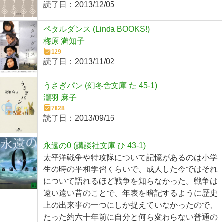
読了日：
2013/12/05
ペタルダンス (Linda BOOKS!)
梅原 満知子
129
読了日：
2013/11/02
うさぎパン (幻冬舎文庫 た 45-1)
瀧羽 麻子
7828
読了日：
2013/09/16
永遠の0 (講談社文庫 ひ 43-1)
太平洋戦争や特攻隊について記憶があるのは小学
生の時の平和学習くらいで、成人した今ではそれ
について語れるほど戦争を知らなかった。戦争は
遠い遠い昔のことで、年表を暗記するように歴史
上の出来事の一つにしか捉えていなかったので、
たった約六十年前に自分と何ら変わらない普通の