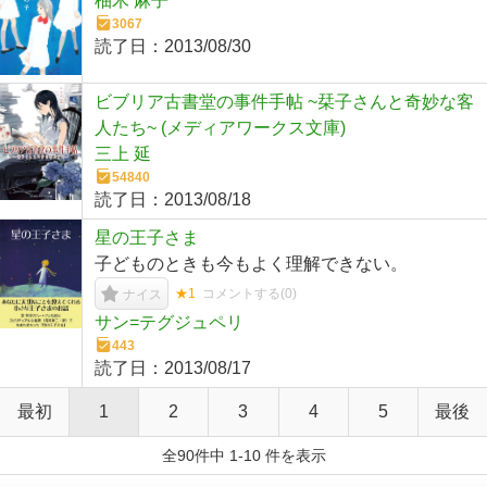
柚木 麻子
3067
読了日：
2013/08/30
ビブリア古書堂の事件手帖 ~栞子さんと奇妙な客
人たち~ (メディアワークス文庫)
三上 延
54840
読了日：
2013/08/18
星の王子さま
子どものときも今もよく理解できない。
★1
コメントする(
0
)
ナイス
サン=テグジュペリ
443
読了日：
2013/08/17
最初
1
2
3
4
5
最後
全90件中 1-10 件を表示