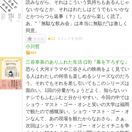
読みながら、それはこういう気持ちもあるんじゃ
ないかなとか、それはわたしはどうでもいいかな
とかつらつら返事（？）しながら楽しく読了。
あ、“「無駄な飲み会」は本当に無駄だ”は激しく
同意。
★12
コメントする(
0
)
ナイス
小川哲
693
三谷幸喜のありふれた生活 (19)『幕を下ろすな』
恐らく大河ドラマや三谷さんの映画をよく見てい
る人はわたしの何倍も楽しめるシリーズなのだろ
う。それでもそれを差し引いてもこのシリーズは
面白い。1回の分量がちょうどよく、知らないハ
ナシでもふむふむと分かりやすい。今回の中では
ショウ・マスト・ゴー・オンと笑いの大学は福岡
で観たので感慨深い。ショウ・マスト・ゴー・オ
ンなんて、あの現場を観たからなおさら。さぁ、
次回はショウ・マスト・ゴー・オンとイチニを争