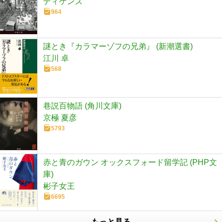
ディケンズ
964
謎とき『カラマーゾフの兄弟』 (新潮選書)
江川 卓
568
巷説百物語 (角川文庫)
京極 夏彦
5793
赤と青のガウン オックスフォード留学記 (PHP文
庫)
彬子女王
6695
もっと見る