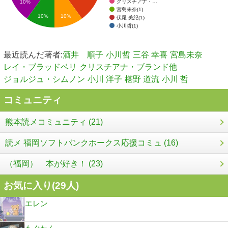
クリスチアナ・…
10%
宮島未奈(1)
10%
10%
伏尾 美紀(1)
小川哲(1)
最近読んだ著者:
酒井 順子
小川哲
三谷 幸喜
宮島未奈
レイ・ブラッドベリ
クリスチアナ・ブランド他
ジョルジュ・シムノン
小川 洋子
椹野 道流
小川 哲
コミュニティ
熊本読メコミュニティ (21)
読メ 福岡ソフトバンクホークス応援コミュ (16)
（福岡） 本が好き！ (23)
お気に入り(
29
人)
エレン