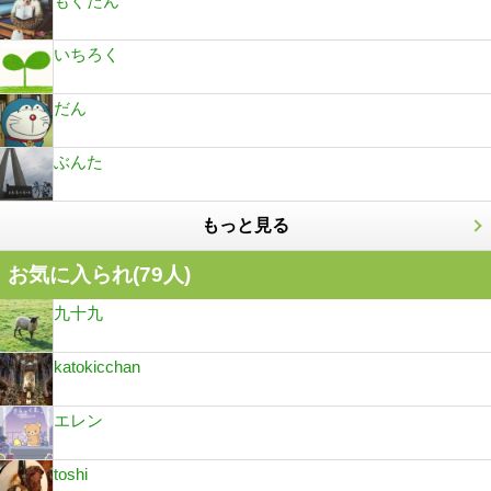
もぐたん
いちろく
だん
ぶんた
もっと見る
お気に入られ(
79
人)
九十九
katokicchan
エレン
toshi