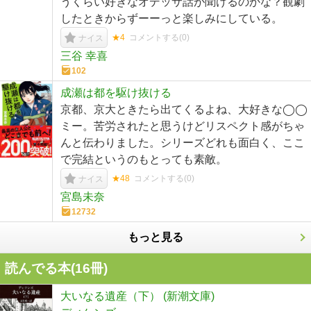
うくらい好きなオデッサ話が聞けるのかな？観劇
したときからずーーっと楽しみにしている。
★4
コメントする(
0
)
ナイス
三谷 幸喜
102
成瀬は都を駆け抜ける
京都、京大ときたら出てくるよね、大好きな◯◯
ミー。苦労されたと思うけどリスペクト感がちゃ
んと伝わりました。シリーズどれも面白く、ここ
で完結というのもとっても素敵。
★48
コメントする(
0
)
ナイス
宮島未奈
12732
もっと見る
読んでる本(
16
冊)
大いなる遺産（下） (新潮文庫)