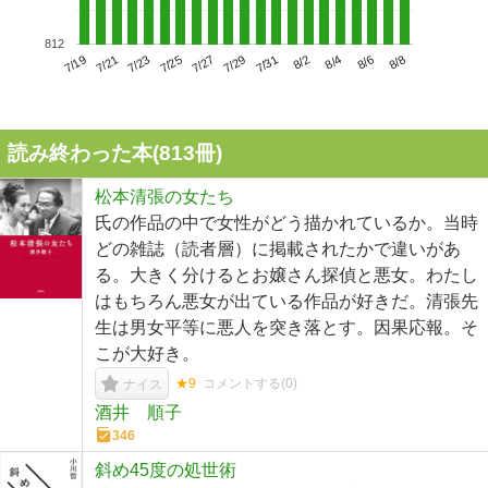
812
7/23
7/29
8/4
7/19
7/25
7/31
8/6
7/21
7/27
8/2
8/8
読み終わった本(
813
冊)
松本清張の女たち
氏の作品の中で女性がどう描かれているか。当時
どの雑誌（読者層）に掲載されたかで違いがあ
る。大きく分けるとお嬢さん探偵と悪女。わたし
はもちろん悪女が出ている作品が好きだ。清張先
生は男女平等に悪人を突き落とす。因果応報。そ
こが大好き。
★9
コメントする(
0
)
ナイス
酒井 順子
346
斜め45度の処世術