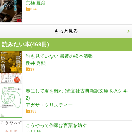
京極 夏彦
624
もっと見る
読みたい本(
469
冊)
誰も見ていない 書斎の松本清張
櫻井 秀勲
37
春にして君を離れ (光文社古典新訳文庫 K-Aク 4-
2)
アガサ・クリスティー
183
こうやって作家は言葉を紡ぐ