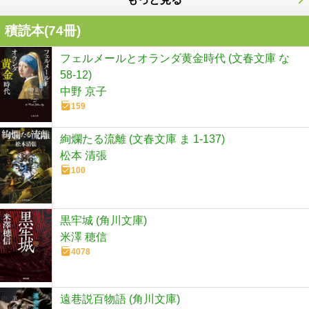
積読本(
74
冊)
フェルメールとオランダ黄金時代 (文春文庫 な
58-12)
中野 京子
159
絢爛たる流離 (文春文庫 ま 1-137)
松本 清張
100
黒牢城 (角川文庫)
米澤 穂信
4078
遠巷説百物語 (角川文庫)