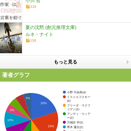
小川 哲
318
夏の沈黙 (創元推理文庫)
ルネ・ナイト
158
もっと見る
著者グラフ
小野 不由美(4)
ドストエフスキー
5%
(4)
20%
フリーダ・マクフ
ァデン(2)
5%
アンディ・ウィア
ー(2)
10%
万城目 学(2)
20%
帚木 蓬生(2)