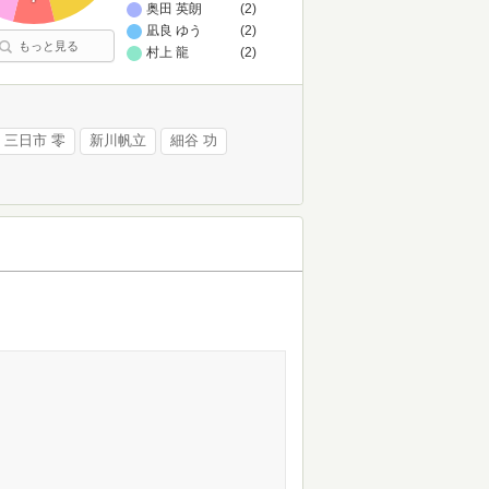
奥田 英朗
(2)
凪良 ゆう
(2)
もっと見る
村上 龍
(2)
三日市 零
新川帆立
細谷 功