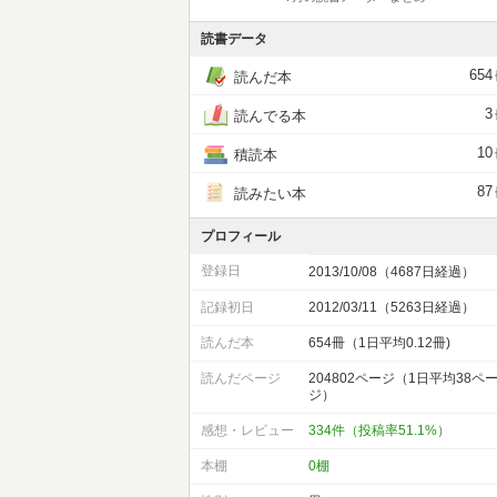
読書データ
654
読んだ本
3
読んでる本
10
積読本
87
読みたい本
プロフィール
登録日
2013/10/08（4687日経過）
記録初日
2012/03/11（5263日経過）
読んだ本
654冊（1日平均0.12冊)
読んだページ
204802ページ（1日平均38ペ
ジ）
感想・レビュー
334件（投稿率51.1%）
本棚
0棚