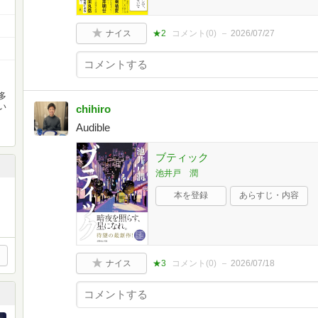
ナイス
★2
コメント(
0
)
2026/07/27
多
い
chihiro
Audible
ブティック
池井戸 潤
本を登録
あらすじ・内容
ナイス
★3
コメント(
0
)
2026/07/18