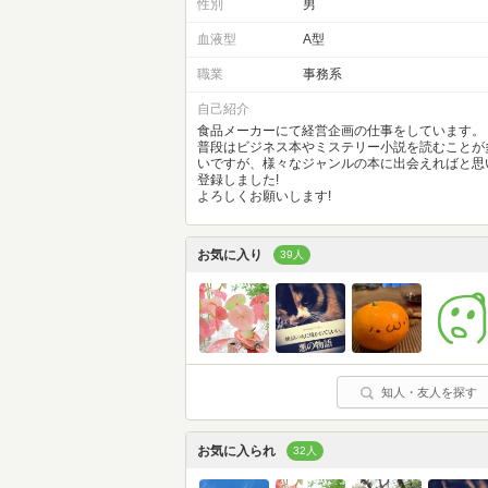
性別
男
血液型
A型
職業
事務系
自己紹介
食品メーカーにて経営企画の仕事をしています。
普段はビジネス本やミステリー小説を読むことが
いですが、様々なジャンルの本に出会えればと思
登録しました!
よろしくお願いします!
お気に入り
39人
知人・友人を探す
お気に入られ
32人