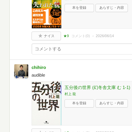
本を登録
あらすじ・内容
ナイス
★9
コメント(
0
)
2026/06/14
chihiro
audible
五分後の世界 (幻冬舎文庫 む 1-1)
村上 龍
本を登録
あらすじ・内容