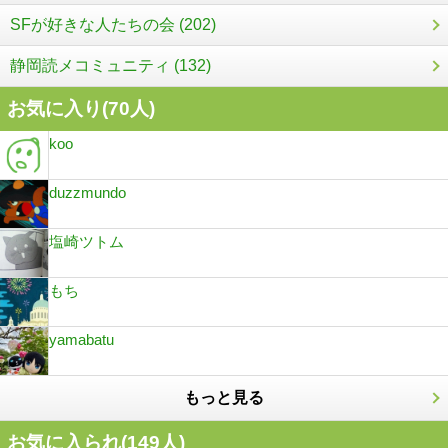
SFが好きな人たちの会 (202)
静岡読メコミュニティ (132)
お気に入り(
70
人)
koo
duzzmundo
塩崎ツトム
もち
yamabatu
もっと見る
お気に入られ(
149
人)