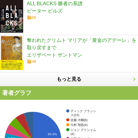
ALL BLACKS 勝者の系譜
ピーター ビルズ
26
奪われたクリムト マリアが「黄金のアデーレ」を
取り戻すまで
エリザベート ザントマン
38
もっと見る
著者グラフ
ディック フランシ
ス(23)
佐藤 大輔(8)
今村 翔吾(4)
ジョン グリシャム
(4)
40.4%