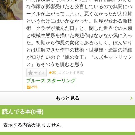
な作家が影響受けたと公言しているので無闇にハ
ードルが上がってしまい、悪くなかったが大絶賛
というわけにはいかなかった。世界が変わる新技
術「クラゲが飛んだ日」と、閉じた世界での人類
と機械生態系を描いた表題作はなかなか気に入っ
た。初期から作風の変化もあるらしく、ぼんやり
とは理解できた作中の技術・世界観・造語の詳細
が知りたいので『蠅の女王』『スズキマトリック
ス』もそのうち読むと思う
★20
コメントする(
0
)
ナイス
ブルース スターリング
255
もっと見る
読んでる本(
0
冊)
表示する内容がありません