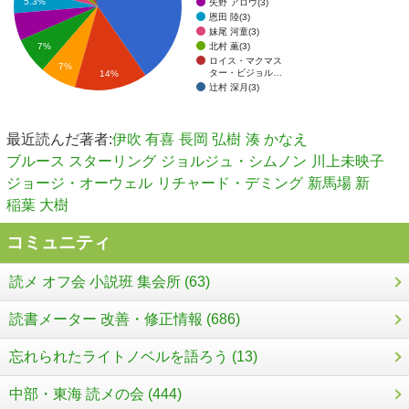
5.3%
矢野 アロウ(3)
恩田 陸(3)
妹尾 河童(3)
北村 薫(3)
7%
ロイス・マクマス
7%
ター・ビジョル…
14%
辻村 深月(3)
最近読んだ著者:
伊吹 有喜
長岡 弘樹
湊 かなえ
ブルース スターリング
ジョルジュ・シムノン
川上未映子
ジョージ・オーウェル
リチャード・デミング
新馬場 新
稲葉 大樹
コミュニティ
読メ オフ会 小説班 集会所 (63)
読書メーター 改善・修正情報 (686)
忘れられたライトノベルを語ろう (13)
中部・東海 読メの会 (444)