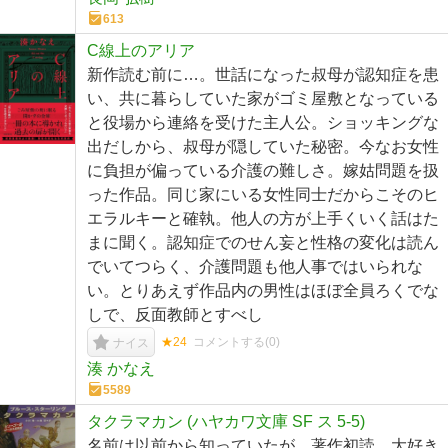
613
C線上のアリア
新作読む前に…。世話になった叔母が認知症を患
い、共に暮らしていた家がゴミ屋敷となっている
と役場から連絡を受けた主人公。ショッキングな
出だしから、叔母が隠していた秘密。今なお女性
に負担が偏っている介護の難しさ。嫁姑問題を扱
った作品。同じ家にいる女性同士だからこそのヒ
エラルキーと確執。他人の方が上手くいく話はた
まに聞く。認知症でのせん妄と性格の変化は読ん
でいてつらく、介護問題も他人事ではいられな
い。とりあえず作品内の男性はほぼ全員ろくでな
しで、反面教師とすべし
★24
コメントする(
0
)
ナイス
湊 かなえ
5589
タクラマカン (ハヤカワ文庫 SF ス 5-5)
名前は以前から知っていたが、著作初読。大好き