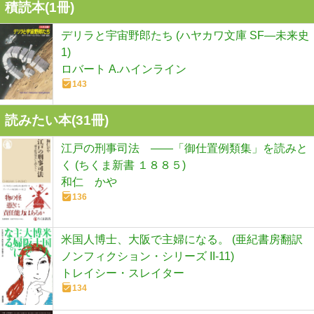
積読本(
1
冊)
デリラと宇宙野郎たち (ハヤカワ文庫 SF―未来史
1)
ロバート A.ハインライン
143
読みたい本(
31
冊)
江戸の刑事司法 ――「御仕置例類集」を読みと
く (ちくま新書 １８８５)
和仁 かや
136
米国人博士、大阪で主婦になる。 (亜紀書房翻訳
ノンフィクション・シリーズ II-11)
トレイシー・スレイター
134