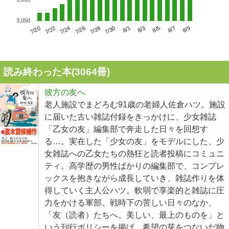
3,050
7/24
7/30
8/5
7/20
7/26
8/1
8/7
7/22
7/28
8/3
8/9
読み終わった本(
3064
冊)
彼方の友へ
老人施設でまどろむ91歳の老婦人佐倉ハツ。施設
に届いた古い雑誌付録をきっかけに、少女雑誌
「乙女の友」編集部で奔走した日々を回想す
る…。実在した「少女の友」をモデルにした、少
女雑誌への乙女たちの熱狂と読者投稿にコミュニ
ティ。高学歴の男性ばかりの編集部で、コンプレ
ックスを抱きながら成長していき、雑誌作りを体
得していく主人公ハツ。軟弱で享楽的と雑誌に圧
力をかける軍部。戦時下の苦しい日々のなか、
「友（読者）たちへ。美しい、最上のものを」と
いう刊行ポリシーを掲げ、希望の芽をつないだ物