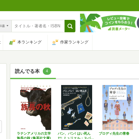
n和書
は
本ランキング
作家ランキング
読んでる本
4
ラテンアメリカの文学
バン、バン! はい死ん
ブロディ先生の青春
族長の秋 (集英社文庫)
だ: ミュリエル・スパ…