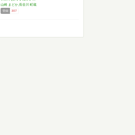
山崎 まどか,長谷川 町蔵
登録
307