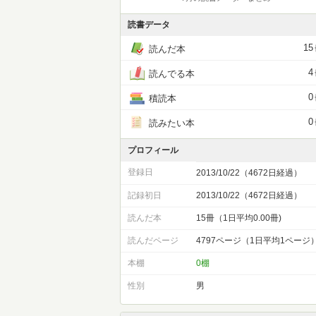
読書データ
15
読んだ本
4
読んでる本
0
積読本
0
読みたい本
プロフィール
登録日
2013/10/22（4672日経過）
記録初日
2013/10/22（4672日経過）
読んだ本
15冊（1日平均0.00冊)
読んだページ
4797ページ（1日平均1ページ
本棚
0棚
性別
男