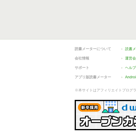
読書メーターについて
読書メ
会社情報
運営会
サポート
ヘルプ
アプリ版読書メーター
Andr
※本サイトはアフィリエイトプログ