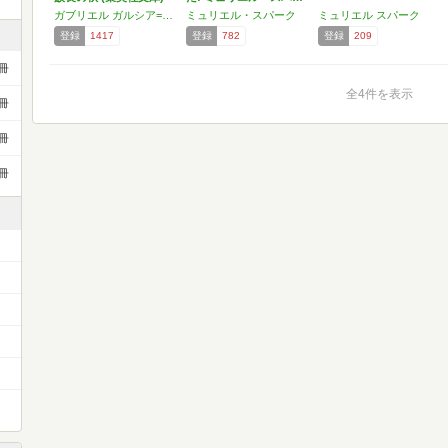
ガブリエル ガルシア=マルケス
ミュリエル・スパーク
ミュリエル スパーク
登録
1417
登録
782
登録
209
冊
全4件を表示
冊
冊
冊
）