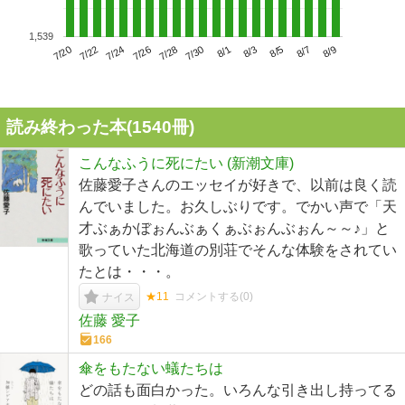
1,539
7/24
7/30
8/5
7/20
7/26
8/1
8/7
7/22
7/28
8/3
8/9
読み終わった本(
1540
冊)
こんなふうに死にたい (新潮文庫)
佐藤愛子さんのエッセイが好きで、以前は良く読
んでいました。お久しぶりです。でかい声で「天
才ぶぁかぼぉんぶぁくぁぶぉんぶぉん～～♪」と
歌っていた北海道の別荘でそんな体験をされてい
たとは・・・。
★11
コメントする(
0
)
ナイス
佐藤 愛子
166
傘をもたない蟻たちは
どの話も面白かった。いろんな引き出し持ってる