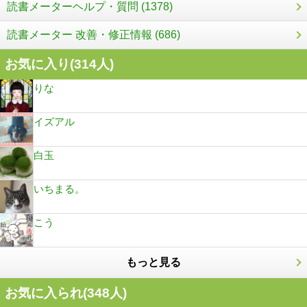
読書メーターヘルプ・質問 (1378)
読書メーター 改善・修正情報 (686)
お気に入り(
314
人)
りな
イズアル
白玉
いちまる。
こう
もっと見る
お気に入られ(
348
人)