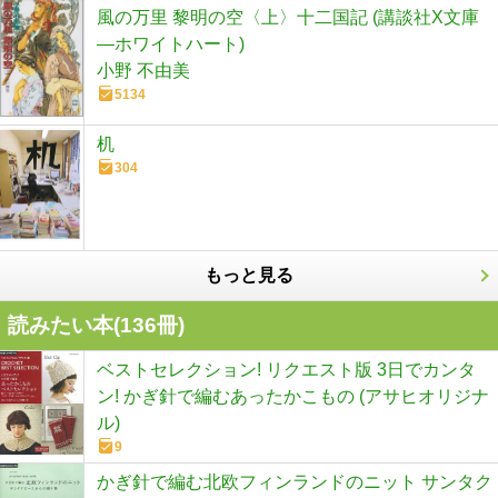
風の万里 黎明の空〈上〉十二国記 (講談社X文庫
―ホワイトハート)
小野 不由美
5134
机
304
もっと見る
読みたい本(
136
冊)
ベストセレクション! リクエスト版 3日でカンタ
ン! かぎ針で編むあったかこもの (アサヒオリジナ
ル)
9
かぎ針で編む北欧フィンランドのニット サンタク