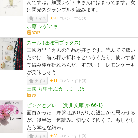
んですね。加藤シゲアキさんにはまってます。次
は閃光スクランブルを読みます。
★20
コメントする(
0
)
ナイス
加藤 シゲアキ
3707
スール (ほぼ日ブックス)
三國万里子さんの作品が好きです。読んでて驚い
たのは、編み棒が折れるというくだり。使いすぎ
て編み棒が折れるんだ、すごい！ レモンケーキ
が美味しそう！
★11
コメントする(
0
)
ナイス
三國 万里子,なかしま しほ
70
ピンクとグレー (角川文庫 か 66-1)
面白かった。序盤はありがちな設定かと思わせる
が、後半は一気読み。切なくて怖くて、もしかし
たら幸せな結末。
★28
コメントする(
0
)
ナイス