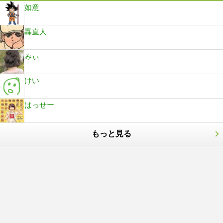
如意
轟直人
みぃ
けい
はっせー
もっと見る