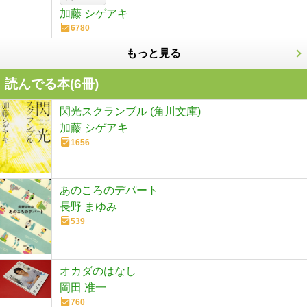
加藤 シゲアキ
6780
もっと見る
読んでる本(
6
冊)
閃光スクランブル (角川文庫)
加藤 シゲアキ
1656
あのころのデパート
長野 まゆみ
539
オカダのはなし
岡田 准一
760