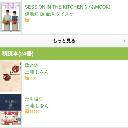
SESSION IN THE KITCHEN (ぴあMOOK)
伊地知 潔,金澤 ダイスケ
8
もっと見る
積読本(
24
冊)
政と源
三浦 しをん
9012
舟を編む
三浦 しをん
65999