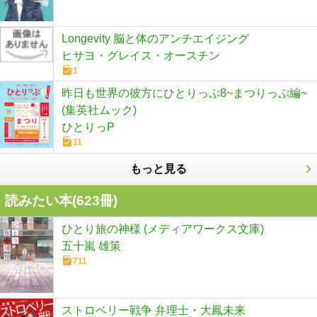
Longevity 脳と体のアンチエイジング
ヒサヨ・グレイス・オースチン
1
昨日も世界の彼方にひとりっぷ8~まつりっぷ編~
(集英社ムック)
ひとりっP
11
もっと見る
読みたい本(
623
冊)
ひとり旅の神様 (メディアワークス文庫)
五十嵐 雄策
711
ストロベリー戦争 弁理士・大鳳未来