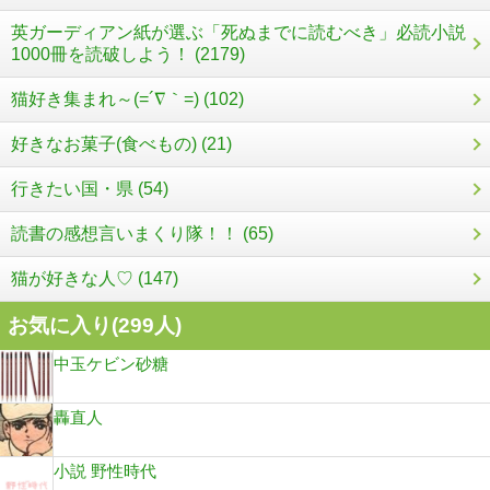
英ガーディアン紙が選ぶ「死ぬまでに読むべき」必読小説
1000冊を読破しよう！ (2179)
猫好き集まれ～(=´∇｀=) (102)
好きなお菓子(食べもの) (21)
行きたい国・県 (54)
読書の感想言いまくり隊！！ (65)
猫が好きな人♡ (147)
お気に入り(
299
人)
中玉ケビン砂糖
轟直人
小説 野性時代