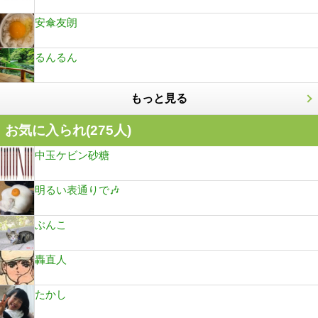
安傘友朗
るんるん
もっと見る
お気に入られ(
275
人)
中玉ケビン砂糖
明るい表通りで🎶
ぶんこ
轟直人
たかし