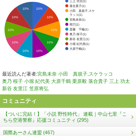
三上 功太(1)
落合貴子(1)
10%
10%
小田 真規子,スケ
ラッコ(1)
10%
10%
宮島未奈(1)
雨穴(1)
斎藤 千輪(1)
10%
10%
奥乃 桜子(1)
新谷 友里江(1)
10%
10%
小堀 紀代美(1)
大原千鶴(1)
10%
10%
最近読んだ著者:
宮島未奈
小田 真規子,スケラッコ
奥乃 桜子
小堀 紀代美
大原千鶴
栗原毅
落合貴子
三上 功太
新谷 友里江
笠原将弘
コミュニティ
【ついに完結！】「小説 野性時代」 連載｜中山七里『こ
ちら空港警察』応援コミュニティ (295)
国際あーさん連盟 (467)