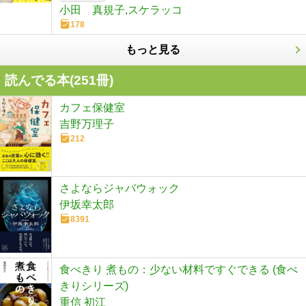
小田 真規子,スケラッコ
178
もっと見る
読んでる本(
251
冊)
カフェ保健室
吉野万理子
212
さよならジャバウォック
伊坂幸太郎
8391
食べきり 煮もの：少ない材料ですぐできる (食べ
きりシリーズ)
重信 初江