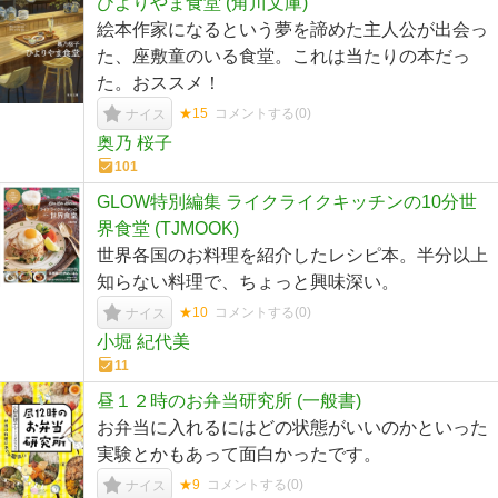
ひよりやま食堂 (角川文庫)
絵本作家になるという夢を諦めた主人公が出会っ
た、座敷童のいる食堂。これは当たりの本だっ
た。おススメ！
★15
コメントする(
0
)
ナイス
奥乃 桜子
101
GLOW特別編集 ライクライクキッチンの10分世
界食堂 (TJMOOK)
世界各国のお料理を紹介したレシピ本。半分以上
知らない料理で、ちょっと興味深い。
★10
コメントする(
0
)
ナイス
小堀 紀代美
11
昼１２時のお弁当研究所 (一般書)
お弁当に入れるにはどの状態がいいのかといった
実験とかもあって面白かったです。
★9
コメントする(
0
)
ナイス