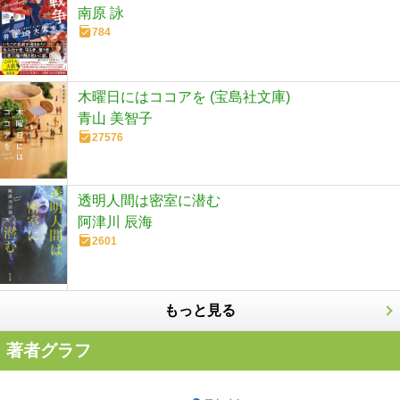
南原 詠
784
木曜日にはココアを (宝島社文庫)
青山 美智子
27576
透明人間は密室に潜む
阿津川 辰海
2601
もっと見る
著者グラフ