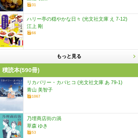
31
ハリー亭の穏やかな日々 (光文社文庫 え 7-12)
江上 剛
66
もっと見る
積読本(
590
冊)
リカバリー・カバヒコ (光文社文庫 あ 79-1)
青山 美智子
1067
乃埋商店街の渦
草森 ゆき
53