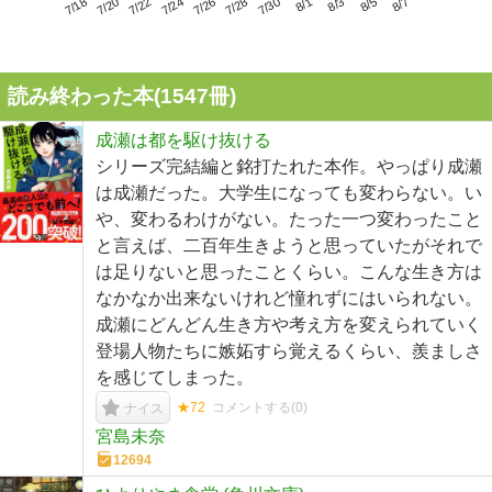
7/22
7/28
8/3
7/18
7/24
7/30
8/5
7/20
7/26
8/1
8/7
読み終わった本(
1547
冊)
成瀬は都を駆け抜ける
シリーズ完結編と銘打たれた本作。やっぱり成瀬
は成瀬だった。大学生になっても変わらない。い
や、変わるわけがない。たった一つ変わったこと
と言えば、二百年生きようと思っていたがそれで
は足りないと思ったことくらい。こんな生き方は
なかなか出来ないけれど憧れずにはいられない。
成瀬にどんどん生き方や考え方を変えられていく
登場人物たちに嫉妬すら覚えるくらい、羨ましさ
を感じてしまった。
★72
コメントする(
0
)
ナイス
宮島未奈
12694