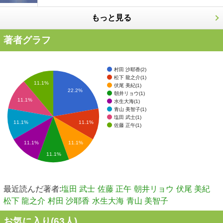
もっと見る
著者グラフ
村田 沙耶香(2)
松下 龍之介(1)
11.1%
伏尾 美紀(1)
22.2%
朝井リョウ(1)
11.1%
水生大海(1)
青山 美智子(1)
塩田 武士(1)
11.1%
11.1%
佐藤 正午(1)
11.1%
11.1%
11.1%
最近読んだ著者:
塩田 武士
佐藤 正午
朝井リョウ
伏尾 美紀
松下 龍之介
村田 沙耶香
水生大海
青山 美智子
お気に入り(
63
人)