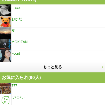
masa
おかだ
奏
MOKIZAN
koont
もっと見る
お気に入られ(
90
人)
777
(｡>ω<｡)