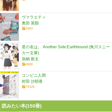
ヴァラエティ
奥田 英朗
2583
君の名は。 Another Side:Earthbound (角川スニー
カー文庫)
加納 新太
4928
コンビニ人間
村田 沙耶香
79128
読みたい本(
150
冊)