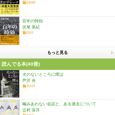
22096
百年の時効
伏尾 美紀
3511
もっと見る
読んでる本(
40
冊)
火のないところに煙は
芦沢 央
11224
噛みあわない会話と、ある過去について
辻村 深月