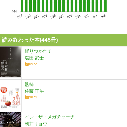
444
7/21
7/27
8/2
7/17
7/23
7/29
8/4
7/19
7/25
7/31
8/6
読み終わった本(
445
冊)
踊りつかれて
塩田 武士
6572
熟柿
佐藤 正午
9071
イン・ザ・メガチャーチ
朝井リョウ