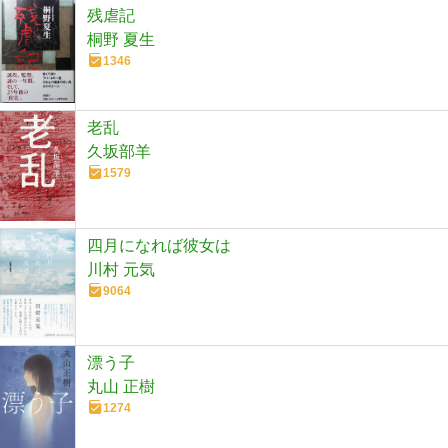
残虐記
桐野 夏生
1346
老乱
久坂部羊
1579
四月になれば彼女は
川村 元気
9064
漂う子
丸山 正樹
1274