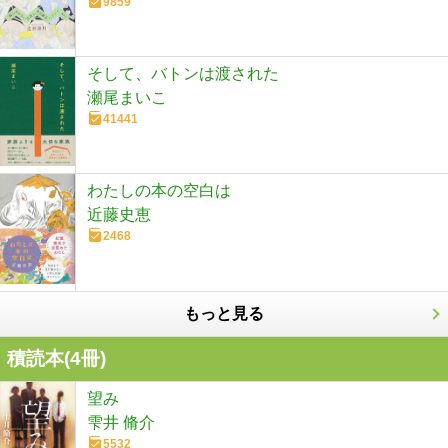
9859
そして、バトンは渡された
瀬尾まいこ
41441
わたしの本の空白は
近藤史恵
2468
もっと見る
積読本(
4
冊)
望み
雫井 脩介
5532