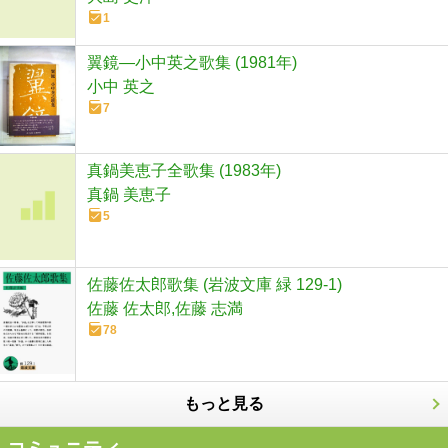
1
翼鏡―小中英之歌集 (1981年)
小中 英之
7
真鍋美恵子全歌集 (1983年)
真鍋 美恵子
5
佐藤佐太郎歌集 (岩波文庫 緑 129-1)
佐藤 佐太郎,佐藤 志満
78
もっと見る