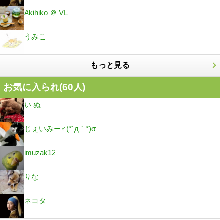
Akihiko ＠ VL
うみこ
もっと見る
お気に入られ(
60
人)
い ぬ
じぇいみー♂(*´д｀*)σ
imuzak12
りな
ネコタ