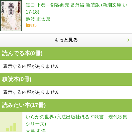
黒白 下巻―剣客商売 番外編 新装版 (新潮文庫 い
17-18)
池波 正太郎
815
もっと見る
読んでる本(
0
冊)
表示する内容がありません
積読本(
0
冊)
表示する内容がありません
読みたい本(
17
冊)
いらかの世界 (六法出版社ほるす歌書―現代歌集
シリーズ)
大島 史洋