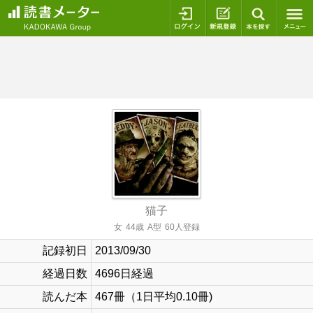
ログイン
新規登録
本を探
猫子
女
44歳
A型
60人登録
記録初日
2013/09/30
経過日数
4696日経過
読んだ本
467冊（1日平均0.10冊)