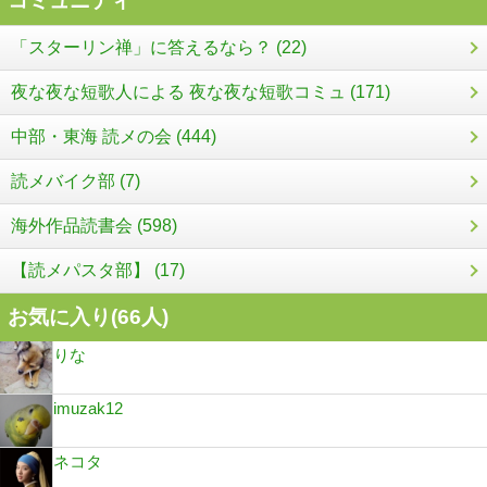
コミュニティ
「スターリン禅」に答えるなら？ (22)
夜な夜な短歌人による 夜な夜な短歌コミュ (171)
中部・東海 読メの会 (444)
読メバイク部 (7)
海外作品読書会 (598)
【読メパスタ部】 (17)
お気に入り(
66
人)
りな
imuzak12
ネコタ