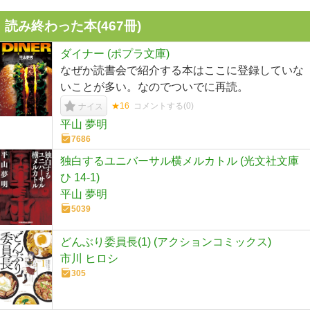
読み終わった本(
467
冊)
ダイナー (ポプラ文庫)
なぜか読書会で紹介する本はここに登録していな
いことが多い。なのでついでに再読。
★16
コメントする(
0
)
ナイス
平山 夢明
7686
独白するユニバーサル横メルカトル (光文社文庫
ひ 14-1)
平山 夢明
5039
どんぶり委員長(1) (アクションコミックス)
市川 ヒロシ
305