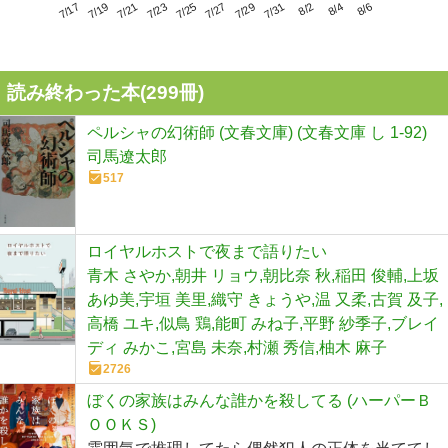
7/21
7/27
8/2
7/17
7/23
7/29
8/4
7/19
7/25
7/31
8/6
読み終わった本(
299
冊)
ペルシャの幻術師 (文春文庫) (文春文庫 し 1-92)
司馬遼太郎
517
ロイヤルホストで夜まで語りたい
青木 さやか,朝井 リョウ,朝比奈 秋,稲田 俊輔,上坂
あゆ美,宇垣 美里,織守 きょうや,温 又柔,古賀 及子,
高橋 ユキ,似鳥 鶏,能町 みね子,平野 紗季子,ブレイ
ディ みかこ,宮島 未奈,村瀬 秀信,柚木 麻子
2726
ぼくの家族はみんな誰かを殺してる (ハーパーＢ
ＯＯＫＳ)