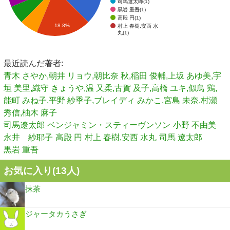
司馬遼太郎(1)
黒岩 重吾(1)
高殿 円(1)
18.8%
村上 春樹,安西 水
丸(1)
最近読んだ著者:
青木 さやか,朝井 リョウ,朝比奈 秋,稲田 俊輔,上坂 あゆ美,宇
垣 美里,織守 きょうや,温 又柔,古賀 及子,高橋 ユキ,似鳥 鶏,
能町 みね子,平野 紗季子,ブレイディ みかこ,宮島 未奈,村瀬
秀信,柚木 麻子
司馬遼太郎
ベンジャミン・スティーヴンソン
小野 不由美
永井 紗耶子
高殿 円
村上 春樹,安西 水丸
司馬 遼太郎
黒岩 重吾
お気に入り(
13
人)
抹茶
ジャータカうさぎ