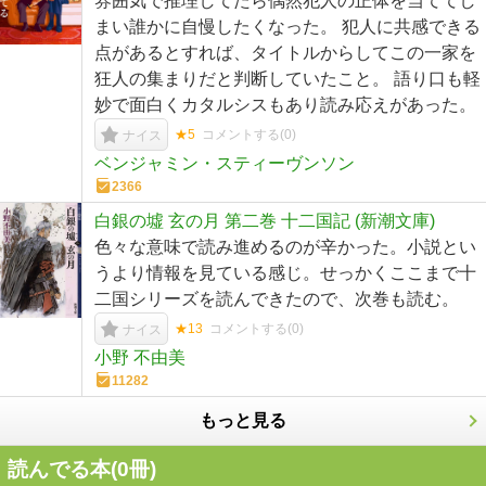
雰囲気で推理してたら偶然犯人の正体を当ててし
まい誰かに自慢したくなった。 犯人に共感できる
点があるとすれば、タイトルからしてこの一家を
狂人の集まりだと判断していたこと。 語り口も軽
妙で面白くカタルシスもあり読み応えがあった。
★5
コメントする(
0
)
ナイス
ベンジャミン・スティーヴンソン
2366
白銀の墟 玄の月 第二巻 十二国記 (新潮文庫)
色々な意味で読み進めるのが辛かった。小説とい
うより情報を見ている感じ。せっかくここまで十
二国シリーズを読んできたので、次巻も読む。
★13
コメントする(
0
)
ナイス
小野 不由美
11282
もっと見る
読んでる本(
0
冊)