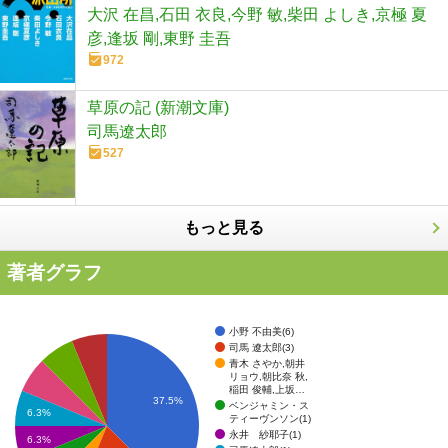
大沢 在昌,石田 衣良,今野 敏,柴田 よしき,京極 夏
彦,逢坂 剛,東野 圭吾
972
草原の記 (新潮文庫)
司馬遼太郎
527
もっと見る
著者グラフ
小野 不由美(6)
司馬 遼太郎(3)
青木 さやか,朝井
リョウ,朝比奈 秋,
稲田 俊輔,上坂…
37.5%
ベンジャミン・ス
6.3%
ティーヴンソン(1)
永井 紗耶子(1)
6.3%