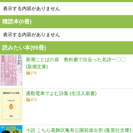
表示する内容がありません
積読本(
0
冊)
表示する内容がありません
読みたい本(
95
冊)
新潮ことばの扉 教科書で出会った名詩一〇〇
(新潮文庫)
276
通勤電車でよむ詩集 (生活人新書)
472
小説 こちら葛飾区亀有公園前派出所 (集英社文庫)