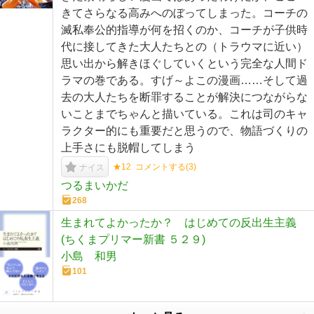
きてさらなる高みへのぼってしまった。コーチの
滅私奉公的指導が何を招くのか、コーチが子供時
代に接してきた大人たちとの（トラウマに近い）
思い出から解きほぐしていくという完全な人間ド
ラマの巻である。すげ～よこの漫画……そして過
去の大人たちを断罪することが解決につながらな
いことまでちゃんと描いている。これは司のキャ
ラクター的にも重要だと思うので、物語づくりの
上手さにも脱帽してしまう
★12
コメントする(
3
)
ナイス
つるまいかだ
268
生まれてよかったか？ はじめての反出生主義
(ちくまプリマー新書 ５２９)
小島 和男
101