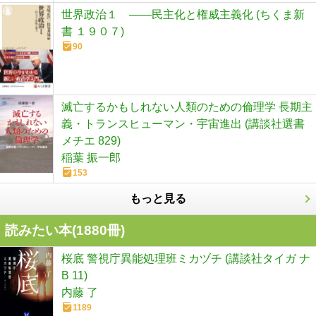
世界政治１ ――民主化と権威主義化 (ちくま新
書 １９０７)
90
滅亡するかもしれない人類のための倫理学 長期主
義・トランスヒューマン・宇宙進出 (講談社選書
メチエ 829)
稲葉 振一郎
153
もっと見る
読みたい本(
1880
冊)
桜底 警視庁異能処理班ミカヅチ (講談社タイガ ナ
B 11)
内藤 了
1189