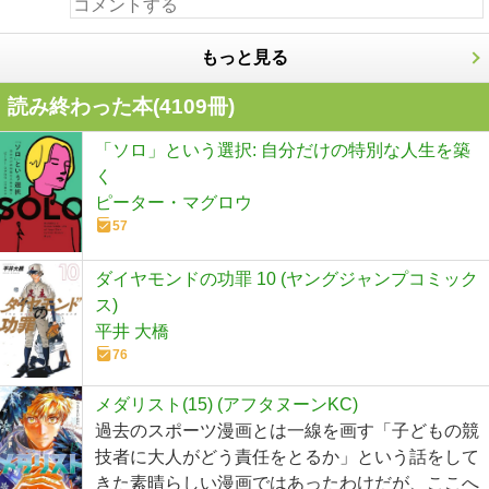
もっと見る
読み終わった本(
4109
冊)
「ソロ」という選択: 自分だけの特別な人生を築
く
ピーター・マグロウ
57
ダイヤモンドの功罪 10 (ヤングジャンプコミック
ス)
平井 大橋
76
メダリスト(15) (アフタヌーンKC)
過去のスポーツ漫画とは一線を画す「子どもの競
技者に大人がどう責任をとるか」という話をして
きた素晴らしい漫画ではあったわけだが、ここへ