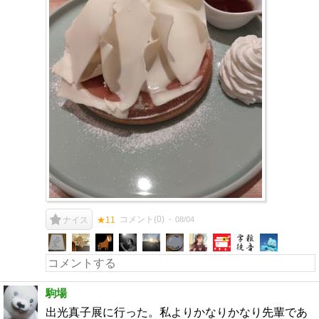
コメント(
0
)
08/04
ナイス
★11
駒場
出光真子展に行った。私よりかなりかなり先輩であ