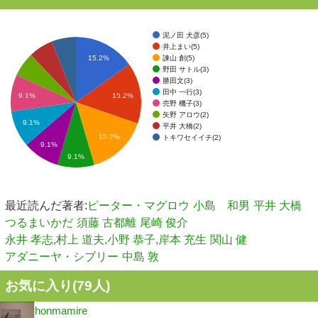
泥ノ田 犬彦(5)
井上まい(5)
諫山 創(5)
15.2%
野田 サトル(3)
勝田文(3)
田中 一行(3)
9.1%
15.2%
売野 機子(3)
矢野 アロウ(2)
9.1%
平井 大橋(2)
15.2%
トキワセイイチ(2)
9.1%
9.1%
最近読んだ著者:
ピーター・マグロウ
小島 和男
平井 大橋
つるまいかだ
須藤 古都離
尾崎 俊介
永井 孝志,村上 道夫,小野 恭子,岸本 充生
関山 健
アダニーヤ・シブリー
中島 敦
お気に入り(
79
人)
honmamire