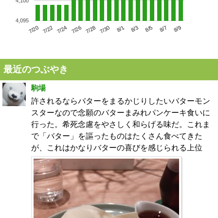
4,100
4,095
7/24
7/30
8/5
7/20
7/26
8/1
8/7
7/22
7/28
8/3
8/9
最近のつぶやき
駒場
許されるならバターをまるかじりしたいバターモン
スターなので念願のバターまみれパンケーキ食いに
行った。希死念慮をやさしく和らげる味だ。これま
で「バター」を謳ったものはたくさん食べてきた
が、これはかなりバターの喜びを感じられる上位