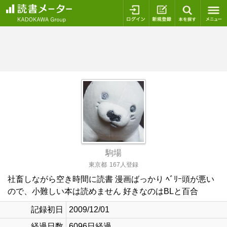
ログイン
新規登録
本を探
駒場
東京都
167人登録
社畜しながら空き時間に読書 漫画ばっかり ﾍﾞﾘｰ頭が悪い
ので、小難しい本は読めません 好きなのはBLと百合
記録初日
2009/12/01
経過日数
6096日経過