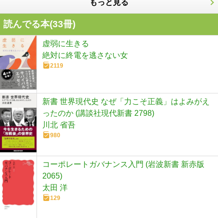
もっと見る
読んでる本(
33
冊)
虚弱に生きる
絶対に終電を逃さない女
2119
新書 世界現代史 なぜ「力こそ正義」はよみがえ
ったのか (講談社現代新書 2798)
川北 省吾
980
コーポレートガバナンス入門 (岩波新書 新赤版
2065)
太田 洋
129