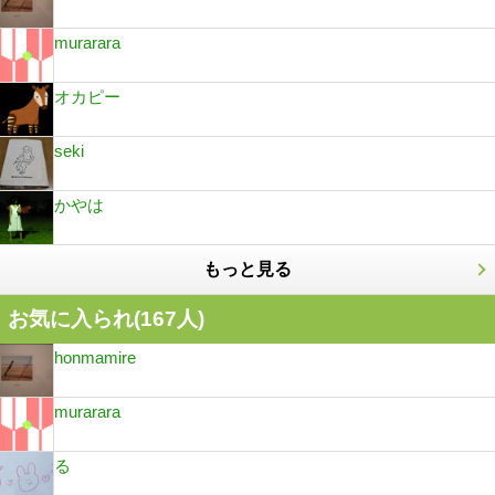
murarara
オカピー
seki
かやは
もっと見る
お気に入られ(
167
人)
honmamire
murarara
る