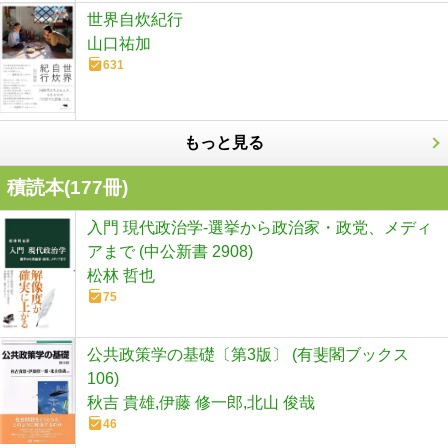
世界自炊紀行
山口祐加
631
もっと見る
積読本(
177
冊)
入門 現代政治学-選挙から政治家・政党、メディ
アまで (中公新書 2908)
松林 哲也
75
公共政策学の基礎〔第3版〕 (有斐閣ブックス
106)
秋吉 貴雄,伊藤 修一郎,北山 俊哉
46