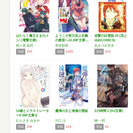
はたらく魔王さまのメ
ようこそ実力至上主義
赤髪の白雪姫 20 (花と
シ! (電撃文庫)
の教室へ10 (MF文庫…
ゆめCOMICS)
和ヶ原 聡司
衣笠彰梧
あきづき空太
登録
255
登録
2335
登録
810
14歳とイラストレータ
魔弾の王と凍漣の雪姫
Zの時間 2 (HJ文庫)
ー6 (MF文庫J)
むらさき ゆきや
川口 士
榊 一郎
登録
358
登録
219
登録
84