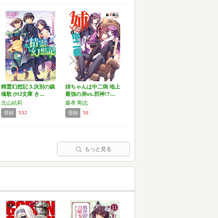
精霊幻想記 3.決別の鎮
姉ちゃんは中二病 地上
魂歌 (HJ文庫 き…
最強の弟vs.邪神!?…
北山結莉
藤孝 剛志
登録
532
登録
58
もっと見る