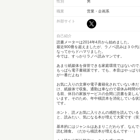
性別
男
職業
営業・企画系
外部サイト
自己紹介
読書メーターは2014年4月から始めました。
最近900冊を超えましたが、ラノベ読みは３０代
なってからドハマリました。
今では、すっかりラノベ読みマンです。
あまり紙媒体を保管できる家庭環境ではないので
もっぱら電子書籍派です。でも、本音はやっぱり
が一番だよね！
お気に入りの文庫や電子書籍化されていない本だ
け、紙媒体で収集。通勤は車なので昼休み時間や
る前、休日の家族サービスの合間に読書を楽しん
います。そのため、年中積読本を消化している状
です。
ホント、読メお気に入りさんの感想を読んでいる
と、読みたい、気になる本が増えて大変です（笑
基本的にはジャンルはあまりこだわらず、なんで
読む雑食。（だから積読本が増えるんです･･･）