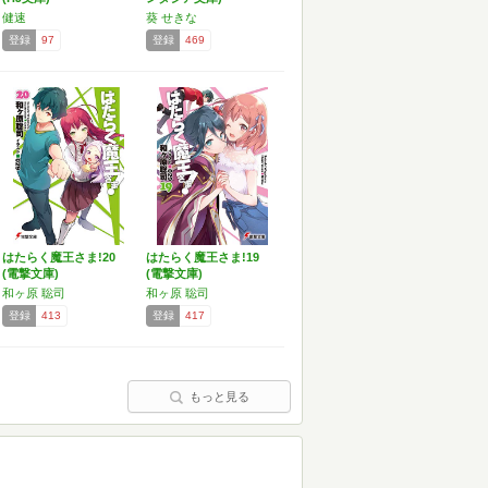
健速
葵 せきな
登録
97
登録
469
はたらく魔王さま!20
はたらく魔王さま!19
(電撃文庫)
(電撃文庫)
和ヶ原 聡司
和ヶ原 聡司
登録
413
登録
417
もっと見る