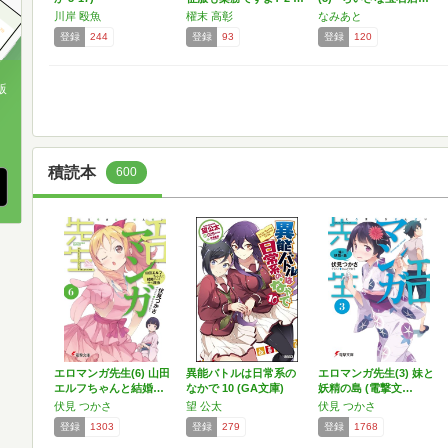
川岸 殴魚
櫂末 高彰
なみあと
登録
244
登録
93
登録
120
版
、
積読本
600
エロマンガ先生(6) 山田
異能バトルは日常系の
エロマンガ先生(3) 妹と
エルフちゃんと結婚…
なかで 10 (GA文庫)
妖精の島 (電撃文…
伏見 つかさ
望 公太
伏見 つかさ
登録
1303
登録
279
登録
1768