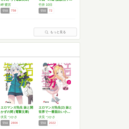
岬 鷺宮
竹井 10日
登録
758
登録
72
もっと見る
エロマンガ先生 妹と開
エロマンガ先生(2) 妹と
かずの間 (電撃文庫)
世界で一番面白い小…
伏見 つかさ
伏見 つかさ
登録
2806
登録
2022