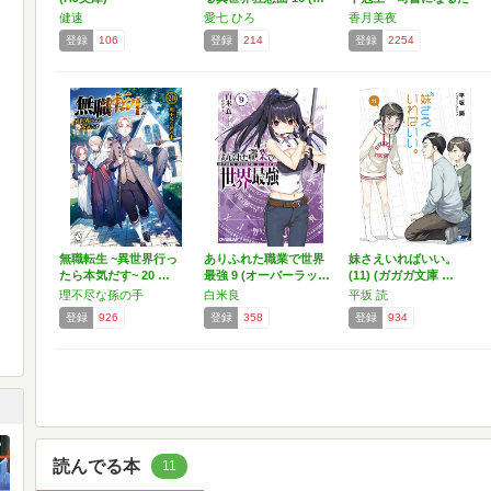
め…
健速
愛七 ひろ
香月美夜
登録
106
登録
214
登録
2254
無職転生 ~異世界行っ
ありふれた職業で世界
妹さえいればいい。
たら本気だす~ 20 …
最強 9 (オーバーラッ…
(11) (ガガガ文庫 …
理不尽な孫の手
白米良
平坂 読
登録
926
登録
358
登録
934
読んでる本
11