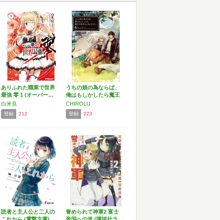
ありふれた職業で世界
うちの娘の為ならば、
最強 零 1 (オーバー…
俺はもしかしたら魔王
も倒…
白米良
CHIROLU
登録
212
登録
223
読者と主人公と二人の
誉められて神軍2 富士
これから (電撃文庫)
帝国への道 (講談社ラ…