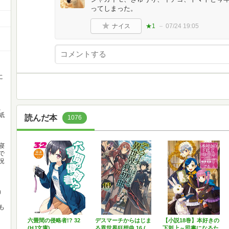
ってしまった。
ナイス
★1
07/24 19:05
に
、
紙
読んだ本
1076
寝
で
況
）
も
六畳間の侵略者!? 32
デスマーチからはじま
【小説18巻】本好きの
(HJ文庫)
る異世界狂想曲 16 (…
下剋上～司書になるた