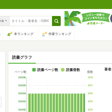
n和書
は
本ランキング
作家ランキング
読書グラフ
著者
読書ページ数
読書冊数
ページ数
冊数
310196
1078
310195
1077
310194
1076
310193
1075
310192
1074