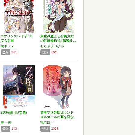
ゴブリンスレイヤー8
異世界魔王と召喚少女
(GA文庫)
の奴隷魔術11 (講談社…
蝸牛 くも
むらさき ゆきや
登録
541
登録
255
Zの時間 (HJ文庫)
青春ブタ野郎はランド
セルガールの夢を見な
い …
榊 一郎
鴨志田 一
登録
183
登録
2063