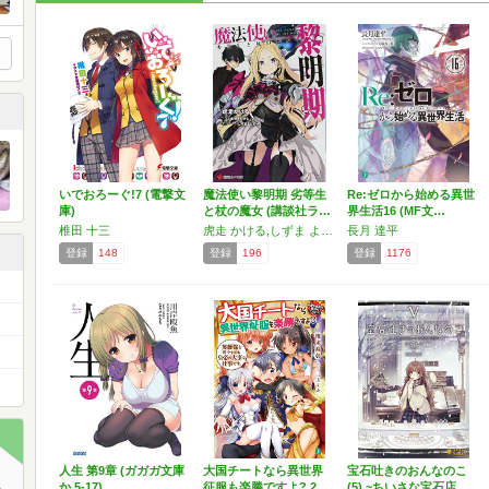
いでおろーぐ!7 (電撃文
魔法使い黎明期 劣等生
Re:ゼロから始める異世
庫)
と杖の魔女 (講談社ラ…
界生活16 (MF文…
椎田 十三
虎走 かける,しずま よしのり
長月 達平
登録
148
登録
196
登録
1176
人生 第9章 (ガガガ文庫
大国チートなら異世界
宝石吐きのおんなのこ
か 5-17)
征服も楽勝ですよ? 2 …
(5) ~ちいさな宝石店…