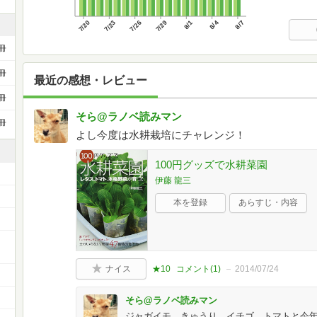
7/20
7/23
7/26
7/29
8/1
8/4
8/7
冊
冊
最近の感想・レビュー
冊
そら@ラノベ読みマン
冊
よし今度は水耕栽培にチャレンジ！
100円グッズで水耕菜園
伊藤 龍三
本を登録
あらすじ・内容
ー
ナイス
★10
コメント(
1
)
2014/07/24
そら@ラノベ読みマン
ジャガイモ、きゅうり、イチゴ、トマトと今