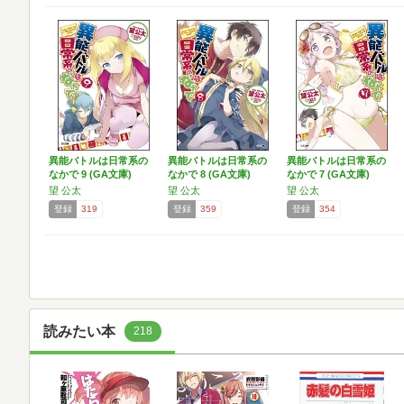
異能バトルは日常系の
異能バトルは日常系の
異能バトルは日常系の
なかで 9 (GA文庫)
なかで 8 (GA文庫)
なかで 7 (GA文庫)
望 公太
望 公太
望 公太
登録
319
登録
359
登録
354
読みたい本
218