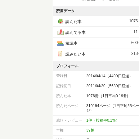
読書データ
1076
読んだ本
11
読んでる本
600
積読本
218
読みたい本
プロフィール
登録日
2014/04/14（4499日経過）
記録初日
2011/04/20（5589日経過）
読んだ本
1076冊（1日平均0.19冊)
読んだページ
310194ページ（1日平均55ペ
ジ）
感想・レビュー
1件（投稿率0.1%）
本棚
39棚