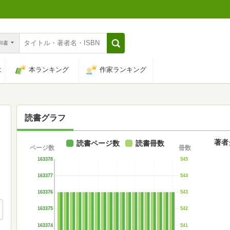
n和書
は
本ランキング
作家ランキング
読書グラフ
著者
読書ページ数
読書冊数
ページ数
冊数
163378
545
163377
544
163376
543
163375
542
163374
541