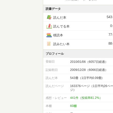
読書データ
543
読んだ本
0
読んでる本
77
積読本
88
読みたい本
プロフィール
登録日
2010/01/06（6057日経過）
記録初日
2009/12/28（6066日経過）
読んだ本
543冊（1日平均0.09冊)
読んだページ
163376ページ（1日平均26ペ
ジ）
感想・レビュー
441件（投稿率81.2%）
本棚
60棚