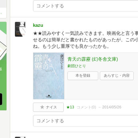
き」必読小説1000冊を読破しよう！
kazu
★★読みやすく一気読みできます。映画化と言う
せるのは簡単だと書かれたものがあったが、この
ね。もう少し重厚でも良かったかも。
青天の霹靂 (幻冬舎文庫)
劇団ひとり
版
本を登録
あらすじ・内容
、
ナイス
★13
コメント(
0
)
2014/05/26