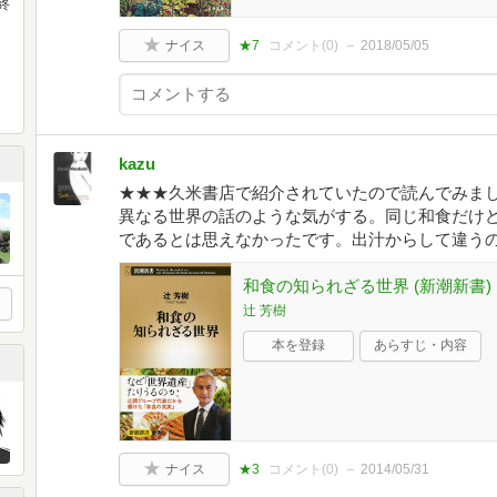
終
ナイス
★7
コメント(
0
)
2018/05/05
kazu
★★★久米書店で紹介されていたので読んでみま
異なる世界の話のような気がする。同じ和食だけ
であるとは思えなかったです。出汁からして違う
和食の知られざる世界 (新潮新書)
辻 芳樹
本を登録
あらすじ・内容
ナイス
★3
コメント(
0
)
2014/05/31