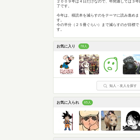
２００９年は４日だけなので、年間通しては３年
了です。
今年は、積読本を減らすのをテーマに読み進めま
す。
今の半分（２５冊ぐらい）まで減らすのが目標で
す。
お気に入り
78人
知人・友人を探す
お気に入られ
65人