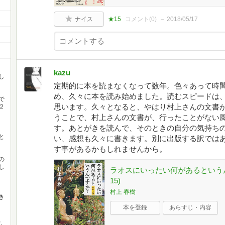
ナイス
★15
コメント(
0
)
2018/05/17
kazu
し
定期的に本を読まなくなって数年。色々あって時
め、久々に本を読み始めました。読むスピードは
で
思います。久々となると、やはり村上さんの文書
２
うことで、村上さんの文書が、行ったことがない
す。あとがきを読んで、そのときの自分の気持ち
と
い、感想も久々に書きます。別に出版する訳では
す事があるかもしれませんから。
の
し
ラオスにいったい何があるというんで
15)
村上 春樹
き
本を登録
あらすじ・内容
、