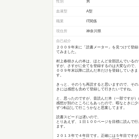
性別
男
血液型
A型
職業
IT関係
現住所
神奈川県
自己紹介
２００９年末に「読書メーター」を見つけて登録
てみました。
村上春樹さんの本は、ほとんど全部読んでいるの
すが、さすがに全てを登録するのは大変なので、
００９年末以降に読んだ本だけを登録していきま
す。
きっと、そのうち再読すると思いますので、その
きには感想も含めて登録して行きたいですね。
と、思ったのですが、昔読んだ本（一部ですが）
感想が別のところにもあったので、暇なときに少
ずつ転記して行こうかなと思案してます。
読書スピードは遅いので、
とりあえず、１日１００ページを目標に読んで行
ます。
２０１３年で４年目です。正確には５年目ですが