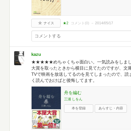
ナイス
★2
コメント(
0
)
2014/05/17
kazu
★★★★★めちゃくちゃ面白い。一気読みをしま
大賞を取ったときから横目に見てたのですが、文
TVで映画を放送してるのを見てしまったので、読
く読んでおけばと後悔してます。
舟を編む
三浦 しをん
本を登録
あらすじ・内容