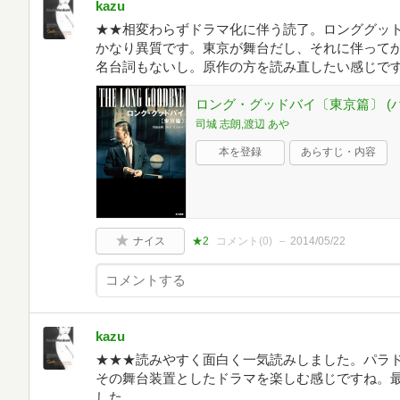
kazu
★★相変わらずドラマ化に伴う読了。ロンググッ
かなり異質です。東京が舞台だし、それに伴って
名台詞もないし。原作の方を読み直したい感じで
ロング・グッドバイ〔東京篇〕 (ハヤカ
司城 志朗,渡辺 あや
本を登録
あらすじ・内容
ナイス
★2
コメント(
0
)
2014/05/22
kazu
★★★読みやすく面白く一気読みしました。パラ
その舞台装置としたドラマを楽しむ感じですね。
した。