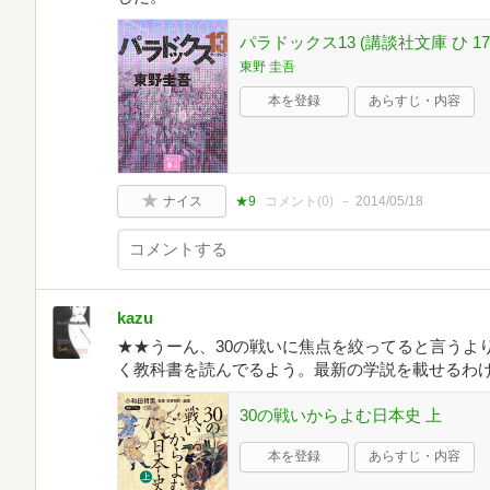
パラドックス13 (講談社文庫 ひ 17-
東野 圭吾
本を登録
あらすじ・内容
ナイス
★9
コメント(
0
)
2014/05/18
kazu
★★うーん、30の戦いに焦点を絞ってると言うよ
く教科書を読んでるよう。最新の学説を載せるわ
30の戦いからよむ日本史 上
本を登録
あらすじ・内容