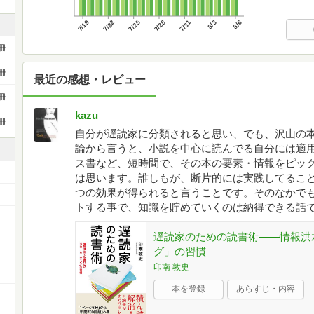
7/19
7/22
7/25
7/28
7/31
8/3
8/6
冊
冊
最近の感想・レビュー
冊
kazu
冊
自分が遅読家に分類されると思い、でも、沢山の
論から言うと、小説を中心に読んでる自分には適
ス書など、短時間で、その本の要素・情報をピッ
は思います。誰しもが、断片的には実践してるこ
つの効果が得られると言うことです。そのなかで
トする事で、知識を貯めていくのは納得できる話
遅読家のための読書術――情報洪
ー
グ」の習慣
印南 敦史
本を登録
あらすじ・内容