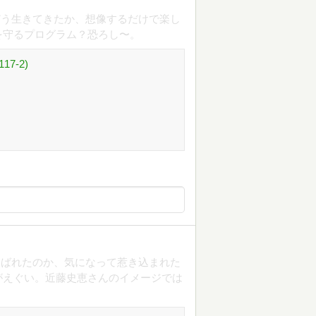
どう生きてきたか、想像するだけで楽し
を守るプログラム？恐ろし〜。
7-2)
選ばれたのか、気になって惹き込まれた
がえぐい。近藤史恵さんのイメージでは