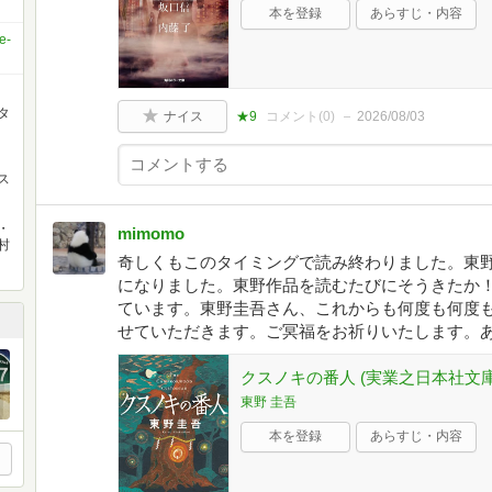
本を登録
あらすじ・内容
e-
タ
ナイス
★9
コメント(
0
)
2026/08/03
ス
・
mimomo
村
奇しくもこのタイミングで読み終わりました。東
になりました。東野作品を読むたびにそうきたか
ています。東野圭吾さん、これからも何度も何度
せていただきます。ご冥福をお祈りいたします。
クスノキの番人 (実業之日本社文庫
東野 圭吾
本を登録
あらすじ・内容