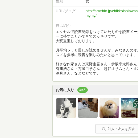
性別
女
URL/ブログ
http://ameblo.jp/chikkoishiawas
mymy/
自己紹介
エクセルで読書記録をつけていたものを読書メー
ーに移すことができてスッキリです。
大変重宝しております。
月平均５．６冊しか読めませんが、みなさんのオ
スメを参考に読書を楽しみたいと思っています。
好きな作家さんは東野圭吾さん・伊坂幸太郎さん
有川浩さん・万城目学さん・越谷オサムさん・辻
深月さん、などなどです。
お気に入り
49人
知人・友人を探す