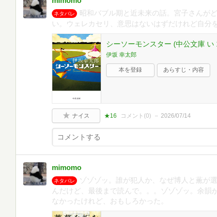
mimomo
昭和バブル期と近未来の話。宮子さんが
ネタバレ
い。ウェレカセリ、意思はないはずだけれど自分
シーソーモンスター (中公文庫 い 11
伊坂 幸太郎
本を登録
あらすじ・内容
ナイス
★16
コメント(
0
)
2026/07/14
mimomo
ゾゾゾッ。誰が犯人か、なぜ博人と薫が
ネタバレ
んだけど、最後まで読んで。。。ゾゾゾッ。余韻
なかったけれど、おもしろかった。