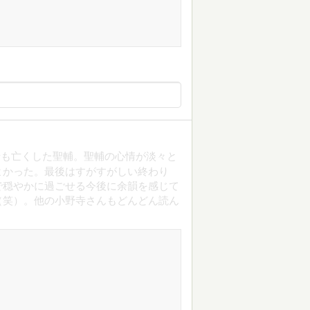
母も亡くした聖輔。聖輔の心情が淡々と
よかった。最後はすがすがしい終わり
で穏やかに過ごせる今後に余韻を感じて
（笑）。他の小野寺さんもどんどん読ん