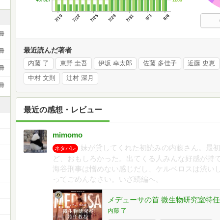
467327
7/19
7/22
7/25
7/28
7/31
8/3
8/6
冊
最近読んだ著者
冊
内藤 了
東野 圭吾
伊坂 幸太郎
佐藤 多佳子
近藤 史恵
冊
中村 文則
辻村 深月
冊
最近の感想・レビュー
mimomo
妹が貸してくれた初読みの内藤さん。最
ネタバレ
ど、おもしろかった。出てくる人みんな好感が持
ー
海谷刑事は憎めない感じだし、ケルベロスは渋い
ってごめんなさい。いざ続編へ。
メデューサの首 微生物研究室特任
内藤 了