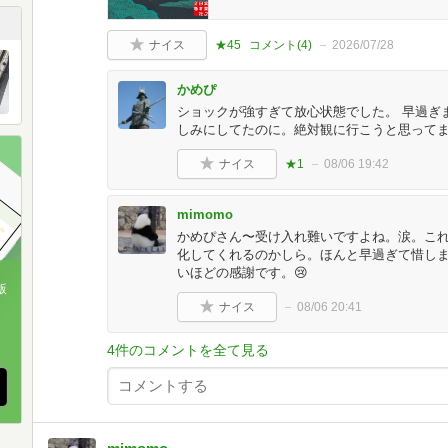
ナイス
★45
コメント(
4
)
2026/07/28
かめぴ
ショックが強すぎて放心状態でした。 早過ぎ
しみにしてたのに。絶対観に行こうと思って
ナイス
★1
08/06 19:42
mimomo
かめぴさん〜受け入れ難いですよね。涙。こ
化してくれるのかしら。ほんと早過ぎて惜し
いほどの感謝です。😢
版
ナイス
08/06 20:41
、
4件のコメントを全て見る