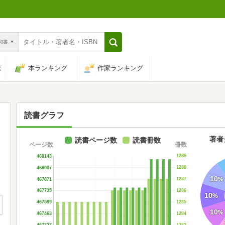
n和書
は
本ランキング
作家ランキング
読書グラフ
著者
読書ページ数
読書冊数
ページ数
冊数
1289
468143
1288
468007
10
%
1287
467871
1286
467735
10
%
1285
467599
10
%
1284
467463
1283