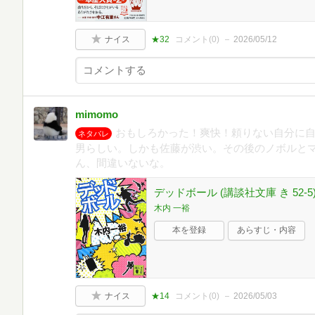
ナイス
★32
コメント(
0
)
2026/05/12
mimomo
おもしろかった！爽快！頼りない自分に
ネタバレ
男らしい。しかも佐藤が渋い。その後のノボルと
ん、間違いないな。
デッドボール (講談社文庫 き 52-5
木内 一裕
本を登録
あらすじ・内容
ナイス
★14
コメント(
0
)
2026/05/03