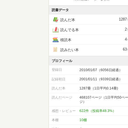
読書データ
1287
読んだ本
2
読んでる本
4
積読本
63
読みたい本
プロフィール
登録日
2010/01/07（6056日経過）
記録初日
2001/01/11（9339日経過）
読んだ本
1287冊（1日平均0.14冊)
読んだページ
468107ページ（1日平均50ペ
ジ）
感想・レビュー
622件（投稿率48.3%）
本棚
10棚