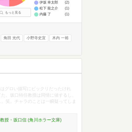
伊坂 幸太郎
(2)
松下 龍之介
(1)
もっと見る
内藤 了
(1)
角田 光代
小野寺史宜
木内 一裕
初はグロい描写にビックリだったけれ
てた。坂口特任教授は同情に値するし、
し。笑。チャラのことは一瞬疑ってしま
教授・坂口信 (角川ホラー文庫)