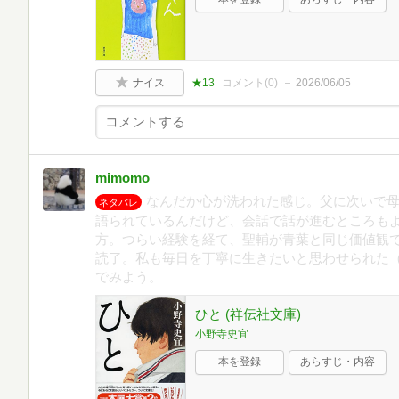
ナイス
★13
コメント(
0
)
2026/06/05
mimomo
なんだか心が洗われた感じ。父に次いで
ネタバレ
語られているんだけど、会話で話が進むところも
方。つらい経験を経て、聖輔が青葉と同じ価値観
読了。私も毎日を丁寧に生きたいと思わせられた
でみよう。
ひと (祥伝社文庫)
小野寺史宜
本を登録
あらすじ・内容