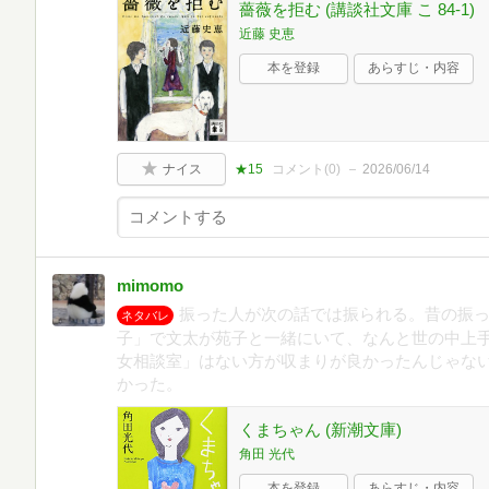
薔薇を拒む (講談社文庫 こ 84-1)
近藤 史恵
本を登録
あらすじ・内容
ナイス
★15
コメント(
0
)
2026/06/14
mimomo
振った人が次の話では振られる。昔の振
ネタバレ
子」で文太が苑子と一緒にいて、なんと世の中上
女相談室」はない方が収まりが良かったんじゃな
かった。
くまちゃん (新潮文庫)
角田 光代
本を登録
あらすじ・内容