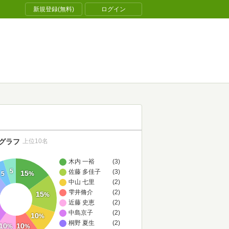
新規登録(無料)
ログイン
グラフ
上位10名
木内 一裕
(3)
5
佐藤 多佳子
(3)
15
5
%
中山 七里
(2)
雫井脩介
(2)
15
%
近藤 史恵
(2)
中島京子
(2)
10
%
桐野 夏生
(2)
10
10
%
%