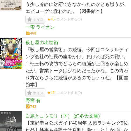
う少し冷静に対応できなかったのかとも思うが、
エピローグで救われた。【図書館本】
★45
コメントする(
0
)
ナイス
一雫 ライオン
468
殺し屋の出世術
『殺し屋の営業術』の続編。今回はコンサルティ
ング会社の社長の座をかけ、負ければ死の戦い。
二転三転の攻防でどちらの頭脳が上回るか楽しめ
たが、営業トークは少なめだったかな。この終わ
り方ならさらに続編があるのでしょうね。【図書
館本】
★42
コメントする(
0
)
ナイス
野宮 有
742
白鳥とコウモリ（下） (幻冬舎文庫)
【東野圭吾公式ガイド40周年 人気ランキング9位
作品】検事や弁護士は裁判に勝つことしか頭にな