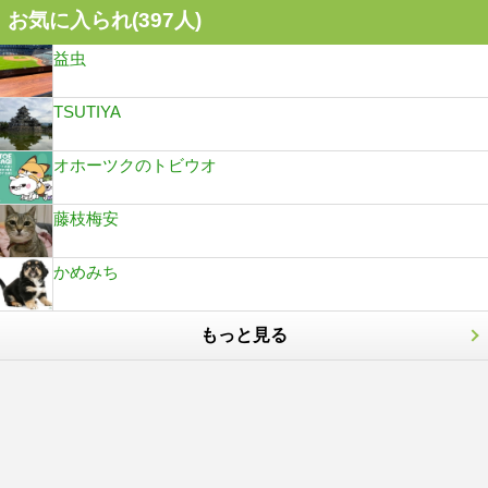
お気に入られ(
397
人)
益虫
TSUTIYA
オホーツクのトビウオ
藤枝梅安
かめみち
もっと見る