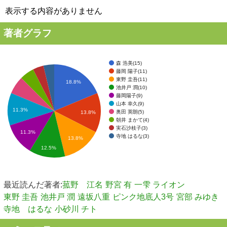
表示する内容がありません
著者グラフ
森 浩美(15)
藤岡 陽子(11)
東野 圭吾(11)
18.8%
池井戸 潤(10)
藤岡陽子(9)
山本 幸久(9)
11.3%
奥田 英朗(5)
13.8%
朝井 まかて(4)
実石沙枝子(3)
11.3%
寺地 はるな(3)
13.8%
12.5%
最近読んだ著者:
菰野 江名
野宮 有
一雫 ライオン
東野 圭吾
池井戸 潤
遠坂八重
ピンク地底人3号
宮部 みゆき
寺地 はるな
小砂川 チト