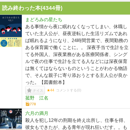
読み終わった本(
4344
冊)
まどろみの星たち
ある事情から夜に眠れなくなってしまい、休職し
ていた主人公が、昼夜逆転した生活リズムであれ
ば眠れるようになり、24時間営業で、夜間勤務の
ある保育園で働くことに。。 深夜手当で生計を立
てる外国人、深夜業務がある医療関係者、シング
ルで夜の仕事で生計を立てる人などには深夜保育
は無くてはならないものということがわかる物語
で、そんな親子に寄り添おうとする主人公が良か
った。【図書館本】
★44
コメントする(
0
)
ナイス
菰野 江名
778
六月の満月
殺人を犯し12年の刑期を終え出所し、仕事を得、
彼女もできたが、ある青年が現れ狂いだす。。も