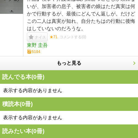
いが、加害者の息子、被害者の娘はただ真実は何
かで行動するが、最後にどんでん返しが。だけど
この二人は真実が知れ、自分たちはの行動に後悔
はしていないのだろうな。
★71
コメントする(
0
)
ナイス
東野 圭吾
5104
もっと見る
読んでる本(
0
冊)
表示する内容がありません
積読本(
0
冊)
表示する内容がありません
読みたい本(
0
冊)