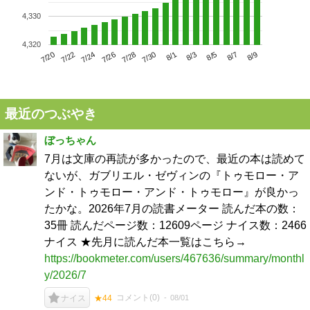
4,330
4,320
7/24
7/30
8/5
7/20
7/26
8/1
8/7
7/22
7/28
8/3
8/9
最近のつぶやき
ぼっちゃん
7月は文庫の再読が多かったので、最近の本は読めて
ないが、ガブリエル・ゼヴィンの『トゥモロー・ア
ンド・トゥモロー・アンド・トゥモロー』が良かっ
たかな。2026年7月の読書メーター 読んだ本の数：
35冊 読んだページ数：12609ページ ナイス数：2466
ナイス ★先月に読んだ本一覧はこちら→
https://bookmeter.com/users/467636/summary/monthl
y/2026/7
コメント(
0
)
08/01
ナイス
★44