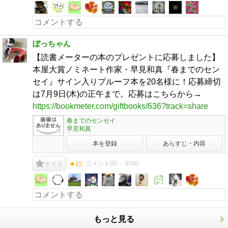
ぼっちゃん
【読書メーターの本のプレゼントに応募しました】
本屋大賞ノミネート作家・早見和真『春までのセン
セイ』サイン入りプルーフ本を20名様に！応募締切
は7月9日(木)の正午まで。応募はこちらから→
https://bookmeter.com/giftbooks/636?track=share
春までのセンセイ
早見和真
本を登録
あらすじ・内容
コメント(
0
)
07/02
ナイス
★15
もっと見る