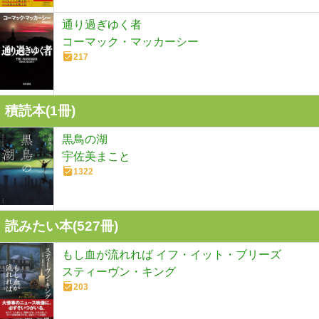
通り過ぎゆく者
コーマック・マッカーシー
217
積読本(
1
冊)
黒鳥の湖
宇佐美まこと
1322
読みたい本(
527
冊)
もし血が流れれば イフ・イット・ブリーズ
スティーヴン・キング
203