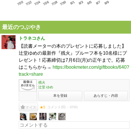
7/24
7/30
8/5
7/20
7/26
8/1
8/7
7/22
7/28
8/3
8/9
最近のつぶやき
トラネコさん
【読書メーターの本のプレゼントに応募しました】
辻堂ゆめの最新作『残火』プルーフ本を10名様にプ
レゼント！応募締切は7月6日(月)の正午まで。応募
はこちらから→
https://bookmeter.com/giftbooks/640?
track=share
残火
辻堂 ゆめ
本を登録
あらすじ・内容
コメント(
0
)
07/01
ナイス
★5