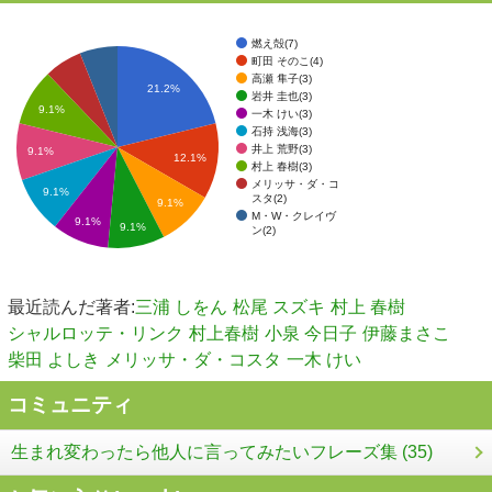
燃え殻(7)
町田 そのこ(4)
高瀬 隼子(3)
21.2%
岩井 圭也(3)
9.1%
一木 けい(3)
石持 浅海(3)
井上 荒野(3)
9.1%
12.1%
村上 春樹(3)
メリッサ・ダ・コ
9.1%
スタ(2)
9.1%
M・W・クレイヴ
9.1%
9.1%
ン(2)
最近読んだ著者:
三浦 しをん
松尾 スズキ
村上 春樹
シャルロッテ・リンク
村上春樹
小泉 今日子
伊藤まさこ
柴田 よしき
メリッサ・ダ・コスタ
一木 けい
コミュニティ
生まれ変わったら他人に言ってみたいフレーズ集 (35)