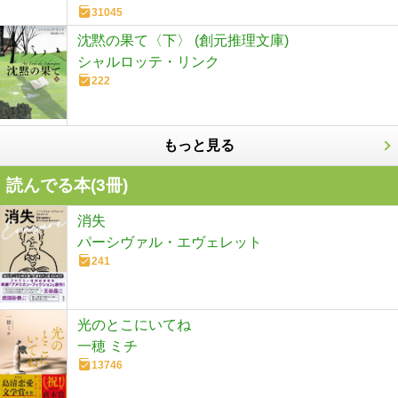
31045
沈黙の果て〈下〉 (創元推理文庫)
シャルロッテ・リンク
222
もっと見る
読んでる本(
3
冊)
消失
パーシヴァル・エヴェレット
241
光のとこにいてね
一穂 ミチ
13746