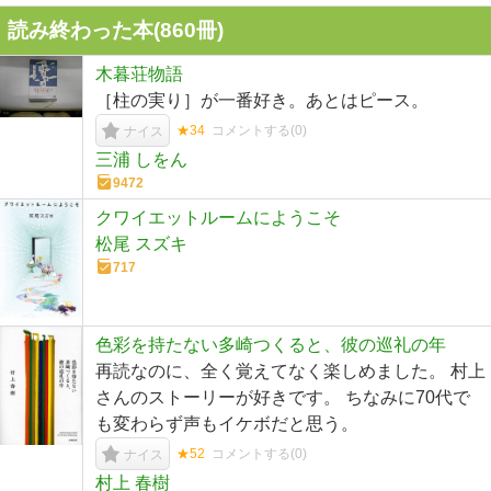
読み終わった本(
860
冊)
木暮荘物語
［柱の実り］が一番好き。あとはピース。
★34
コメントする(
0
)
ナイス
三浦 しをん
9472
クワイエットルームにようこそ
松尾 スズキ
717
色彩を持たない多崎つくると、彼の巡礼の年
再読なのに、全く覚えてなく楽しめました。 村上
さんのストーリーが好きです。 ちなみに70代で
も変わらず声もイケボだと思う。
★52
コメントする(
0
)
ナイス
村上 春樹