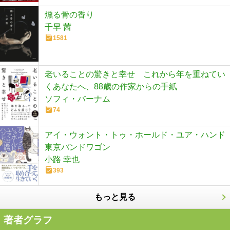
燻る骨の香り
千早 茜
1581
老いることの驚きと幸せ これから年を重ねてい
くあなたへ、88歳の作家からの手紙
ソフィ・バーナム
74
アイ・ウォント・トゥ・ホールド・ユア・ハンド
東京バンドワゴン
小路 幸也
393
もっと見る
著者グラフ