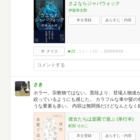
さよならジャバウォック
伊坂幸太郎
本を登録
あらすじ・内容
ナイス
★22
コメント(
0
)
2026/04/16
さき
ホラー。宗教物ではない。普段より、登場人物達
絞っているようにも感じた。 カラフルな車や髪の
うな要素も多い。 内容は無関係だけどなんとなく
彼女たちは楽園で遊ぶ (単行本)
町田 そのこ
本を登録
あらすじ・内容