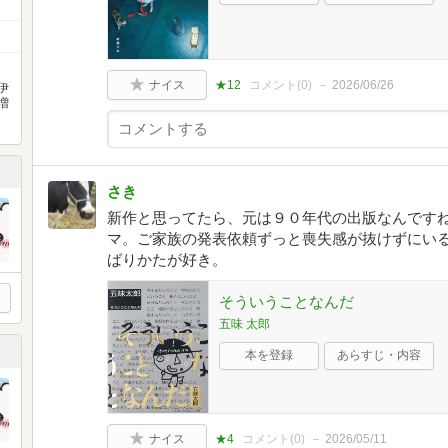
ナイス
★12
コメント(
0
)
2026/06/26
伊
増
さき
新作と思ってたら、元は９０年代の出版なんですね
マ。ご家族の発表依頼ずっと喪失感が抜けずにいる
ばりかたが好き。
そういうことなんだ
五味 太郎
本を登録
あらすじ・内容
ナイス
★4
コメント(
0
)
2026/05/11