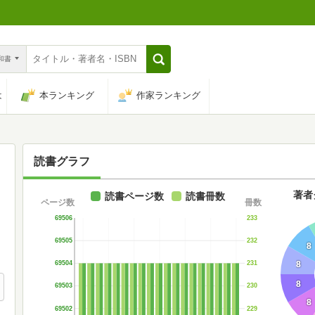
n和書
は
本ランキング
作家ランキング
読書グラフ
著者
読書ページ数
読書冊数
ページ数
冊数
69506
233
69505
232
8
8
69504
231
8
69503
230
8
69502
229