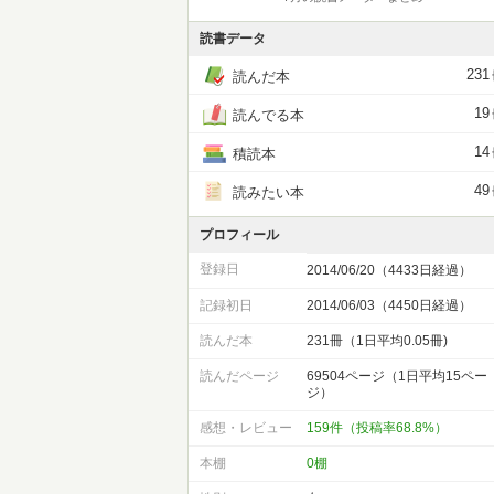
読書データ
231
読んだ本
19
読んでる本
14
積読本
49
読みたい本
プロフィール
登録日
2014/06/20（4433日経過）
記録初日
2014/06/03（4450日経過）
読んだ本
231冊（1日平均0.05冊)
読んだページ
69504ページ（1日平均15ペー
ジ）
感想・レビュー
159件（投稿率68.8%）
本棚
0棚