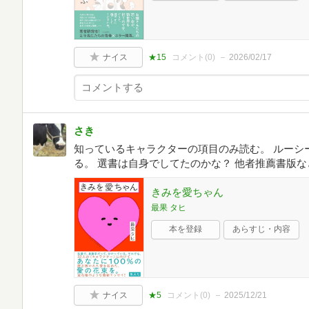
ナイス
★15
コメント(
0
)
2026/02/17
さき
知っているキャラクターの項目のみ読む。 ルーシ
る。 選書は自身でしてたのかな？ 他者推薦書版
きみを愛ちゃん
最果 タヒ
本を登録
あらすじ・内容
ナイス
★5
コメント(
0
)
2025/12/21