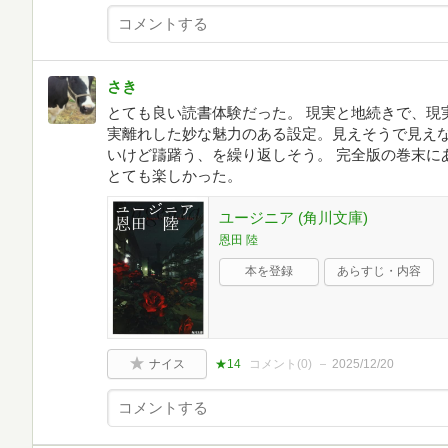
さき
とても良い読書体験だった。 現実と地続きで、現
実離れした妙な魅力のある設定。見えそうで見えな
いけど躊躇う、を繰り返しそう。 完全版の巻末に
とても楽しかった。
ユージニア (角川文庫)
恩田 陸
本を登録
あらすじ・内容
ナイス
★14
コメント(
0
)
2025/12/20