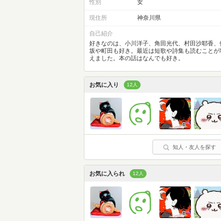
性別
女
現住所
神奈川県
自己紹介
好きなのは、小川洋子、角田光代、村田沙耶香、
坂や町田も好き。最近は短歌や詩集も読むことが
えました。本の話はなんでも好き。
お気に入り
12人
知人・友人を探す
お気に入られ
12人