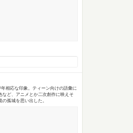
が年相応な印象。ティーン向けの語彙に
色など、アニメとか二次創作に映えそ
鏡の孤城を思い出した。