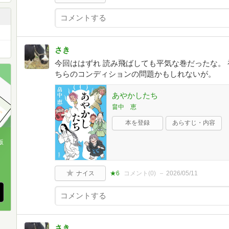
さき
今回ははずれ 読み飛ばしても平気な巻だったな。
ちらのコンディションの問題かもしれないが。
あやかしたち
畠中 恵
本を登録
あらすじ・内容
版
、
ナイス
★6
コメント(
0
)
2026/05/11
さき