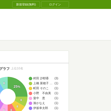
新規登録(無料)
ログイン
グラフ
上位10名
村田 沙耶香
(3)
8
上橋 菜穂子,白浜 鴎
…
(1)
25
%
町田 そのこ
(1)
小野 不由美
(1)
畠中 恵
(1)
8
湊かなえ
(1)
8
伊坂幸太郎
(1)
8
8