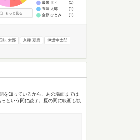
最果 タヒ
(1)
五味 太郎
(1)
もっと見る
金原 ひとみ
(1)
五味 太郎
京極 夏彦
伊坂幸太郎
展開を知っているから、あの場面までは
あっという間に読了。夏の間に映画も観