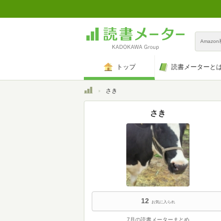
Amazo
トップ
読書メーターと
トップ
さき
さき
12
お気に入られ
7月の読書メーターまとめ