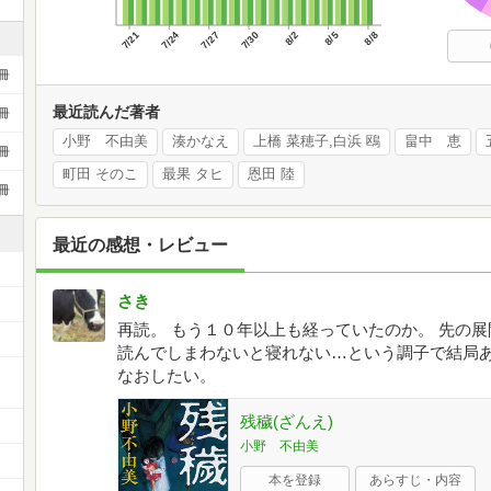
7/21
7/24
7/27
7/30
8/2
8/5
8/8
冊
最近読んだ著者
冊
小野 不由美
湊かなえ
上橋 菜穂子,白浜 鴎
畠中 恵
冊
町田 そのこ
最果 タヒ
恩田 陸
冊
最近の感想・レビュー
さき
再読。 もう１０年以上も経っていたのか。 先の
読んでしまわないと寝れない…という調子で結局
なおしたい。
残穢(ざんえ)
小野 不由美
本を登録
あらすじ・内容