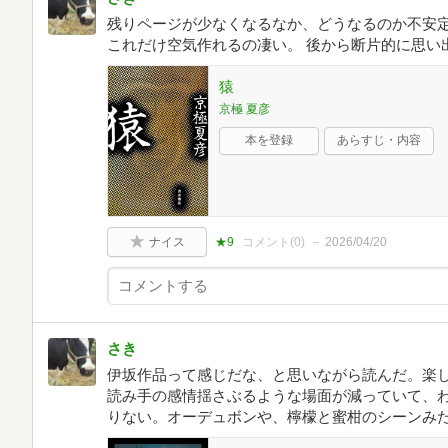
残りページが少なくなるなか、どうなるのか不安
これだけ空気作れるの凄い。 後から断片的に思い
猿
京極 夏彦
本を登録
あらすじ・内容
ナイス
★9
コメント(
0
)
2026/04/20
さき
伊坂作品って感じだな、と思いながら読んだ。楽
読み手の感情揺さぶるような場面が減っていて、
りない。オーデュボンや、檸檬と蜜柑のシーンみ