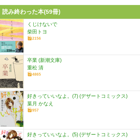
読み終わった本(
59
冊)
くじけないで
柴田トヨ
2156
卒業 (新潮文庫)
重松 清
4865
好きっていいなよ。(7) (デザートコミックス)
葉月 かなえ
957
好きっていいなよ。(5) (デザートコミックス)