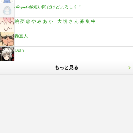
𝒦𝑜𝓎𝓊𝓀𝒾@短い間だけどよろしく！
絵 夢 @ や み あ か 大 切 さ ん 募 集 中
轟直人
Doth
もっと見る