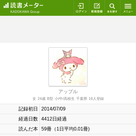
ログイン
新規登録
本を探
アップル
女
24歳
B型
小/中/高校生
千葉県
16人登録
記録初日
2014/07/09
経過日数
4412日経過
読んだ本
59冊（1日平均0.01冊)