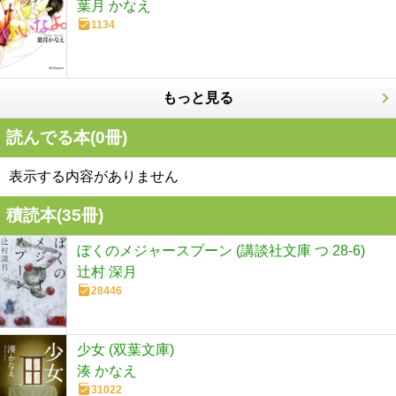
葉月 かなえ
1134
もっと見る
読んでる本(
0
冊)
表示する内容がありません
積読本(
35
冊)
ぼくのメジャースプーン (講談社文庫 つ 28-6)
辻村 深月
28446
少女 (双葉文庫)
湊 かなえ
31022