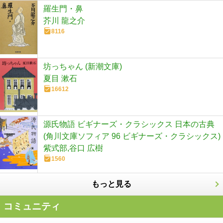
羅生門・鼻
芥川 龍之介
8116
坊っちゃん (新潮文庫)
夏目 漱石
16612
源氏物語 ビギナーズ・クラシックス 日本の古典
(角川文庫ソフィア 96 ビギナーズ・クラシックス)
紫式部,谷口 広樹
1560
もっと見る
コミュニティ