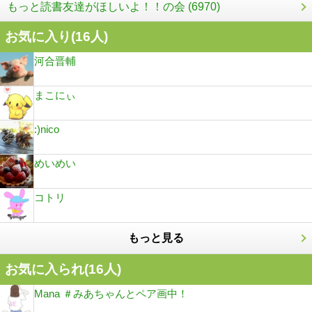
もっと読書友達がほしいよ！！の会 (6970)
お気に入り(
16
人)
河合晋輔
まこにぃ
:)nico
めいめい
コトリ
もっと見る
お気に入られ(
16
人)
Mana ＃みあちゃんとペア画中！