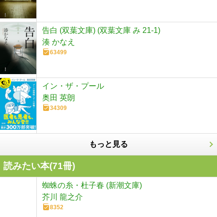
告白 (双葉文庫) (双葉文庫 み 21-1)
湊 かなえ
63499
イン・ザ・プール
奥田 英朗
34309
もっと見る
読みたい本(
71
冊)
蜘蛛の糸・杜子春 (新潮文庫)
芥川 龍之介
8352