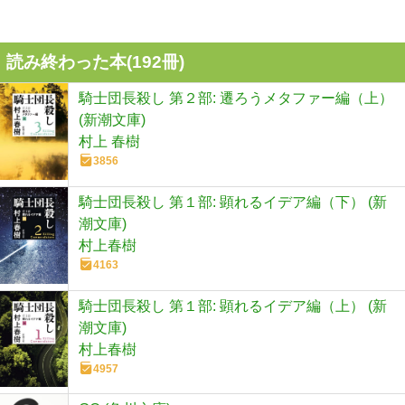
読み終わった本(
192
冊)
騎士団長殺し 第２部: 遷ろうメタファー編（上）
(新潮文庫)
村上 春樹
3856
騎士団長殺し 第１部: 顕れるイデア編（下） (新
潮文庫)
村上春樹
4163
騎士団長殺し 第１部: 顕れるイデア編（上） (新
潮文庫)
村上春樹
4957