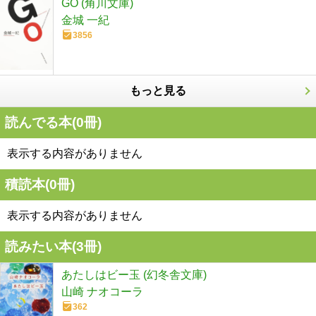
GO (角川文庫)
金城 一紀
3856
もっと見る
読んでる本(
0
冊)
表示する内容がありません
積読本(
0
冊)
表示する内容がありません
読みたい本(
3
冊)
あたしはビー玉 (幻冬舎文庫)
山崎 ナオコーラ
362