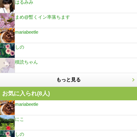
はるみみ
まめ@暫くイン率落ちます
mariabeetle
しの
積読ちゃん
もっと見る
お気に入られ(
8
人)
mariabeetle
にこ
しの