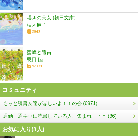
嘆きの美女 (朝日文庫)
柚木麻子
2942
蜜蜂と遠雷
恩田 陸
47321
コミュニティ
もっと読書友達がほしいよ！！の会 (6971)
通勤・通学中に読書している人、集まれー＾＾ (36)
お気に入り(
8
人)