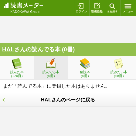
ログイン
新規登録
本を探
HAL
さんの読んでる本 (0冊)
読んだ本
読んでる本
積読本
読みたい本
（220冊）
（0冊）
（0冊）
（68冊）
まだ「読んでる本」に登録した本はありません。
HALさんのページに戻る