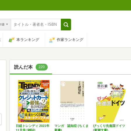
n和書
は
本ランキング
作家ランキング
読んだ本
220
日経トレンディ 2021年
マンガ 認知症 (ちくま
びっくり先進国ドイツ
11月号 [雑誌]
新書)
(新潮文庫)