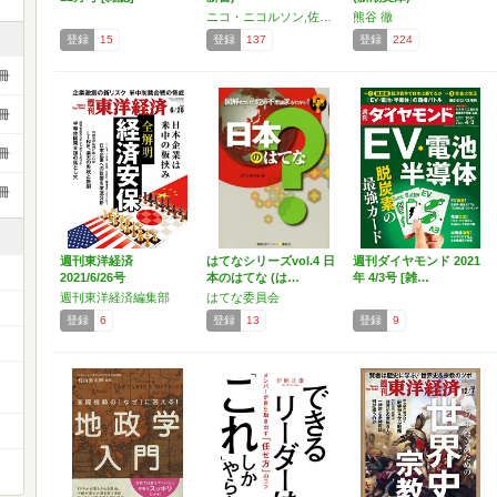
ニコ・ニコルソン,佐藤眞一
熊谷 徹
登録
15
登録
137
登録
224
冊
冊
冊
冊
週刊東洋経済
はてなシリーズvol.4 日
週刊ダイヤモンド 2021
2021/6/26号
本のはてな (は…
年 4/3号 [雑…
週刊東洋経済編集部
はてな委員会
登録
6
登録
13
登録
9