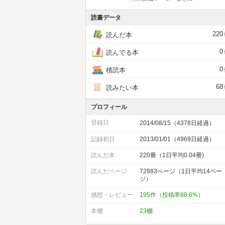
読書データ
220
読んだ本
0
読んでる本
0
積読本
68
読みたい本
プロフィール
登録日
2014/08/15（4378日経過）
記録初日
2013/01/01（4969日経過）
読んだ本
220冊（1日平均0.04冊)
読んだページ
72883ページ（1日平均14ペー
ジ）
感想・レビュー
195件（投稿率88.6%）
本棚
23棚