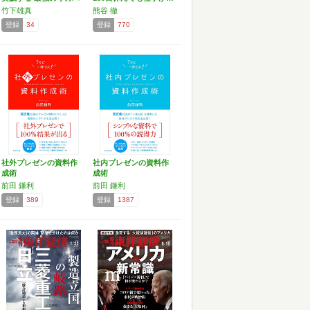
リ…
竹下雄真
熊谷 徹
登録
34
登録
770
社外プレゼンの資料作
社内プレゼンの資料作
成術
成術
前田 鎌利
前田 鎌利
登録
389
登録
1387