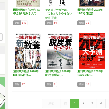
国際情勢の「なぜ」に
できるリーダーは、
週刊東洋経済 2019年
答える! 地政学入門
「これ」しかやらない
12/7号 [雑誌]…
メン…
伊庭 正康
登録
143
登録
56
登録
31
週刊東洋経済 2020年
週刊東洋経済 2020年
週刊東洋経済 2020年
8/8-8/15合併…
8/1号 [雑誌](…
12/26-2021…
登録
17
登録
7
登録
16
最初
前
1
2
3
4