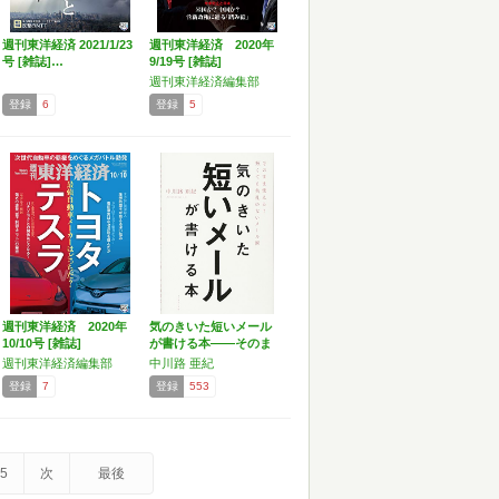
週刊東洋経済 2021/1/23
週刊東洋経済 2020年
号 [雑誌]…
9/19号 [雑誌]
週刊東洋経済編集部
登録
6
登録
5
週刊東洋経済 2020年
気のきいた短いメール
10/10号 [雑誌]
が書ける本――そのま
ま使…
週刊東洋経済編集部
中川路 亜紀
登録
7
登録
553
5
次
最後