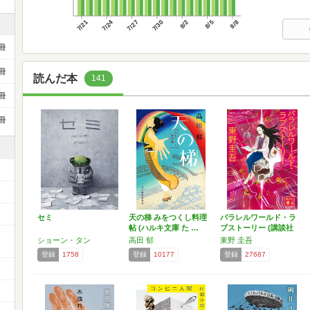
7/21
7/24
7/27
7/30
8/2
8/5
8/8
冊
冊
読んだ本
141
冊
冊
セミ
天の梯 みをつくし料理
パラレルワールド・ラ
帖 (ハルキ文庫 た …
ブストーリー (講談社
文…
ショーン・タン
高田 郁
東野 圭吾
登録
1758
登録
10177
登録
27687