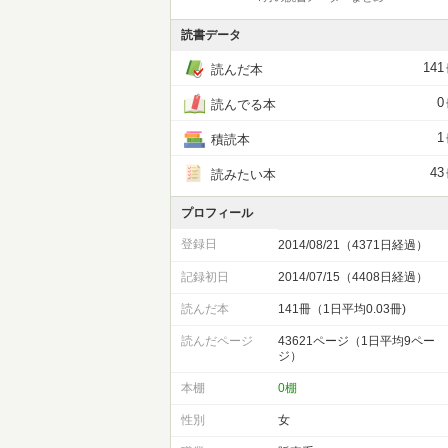
読書データ
141
読んだ本
0
読んでる本
1
積読本
43
読みたい本
プロフィール
登録日
2014/08/21（4371日経過）
記録初日
2014/07/15（4408日経過）
読んだ本
141冊（1日平均0.03冊)
読んだページ
43621ページ（1日平均9ペー
ジ）
本棚
0棚
性別
女