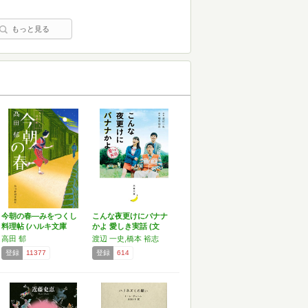
もっと見る
今朝の春―みをつくし
こんな夜更けにバナナ
料理帖 (ハルキ文庫
かよ 愛しき実話 (文
た…
春…
高田 郁
渡辺 一史,橋本 裕志
登録
11377
登録
614