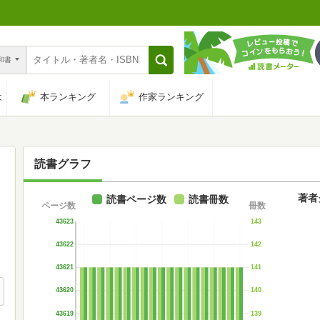
n和書
は
本ランキング
作家ランキング
読書グラフ
著者
読書ページ数
読書冊数
ページ数
冊数
43623
143
43622
142
43621
141
43620
140
43619
139