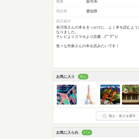
職業
販売系
現住所
愛知県
自己紹介
有川浩さんの本をきっかけに、よく本を読むよう
なりました。
テレビよりスマホより読書…(*ﾟ▽ﾟ)ﾉ
色々な作家さんの本を読みたいです！
お気に入り
36人
知人・友人を探す
お気に入られ
17人