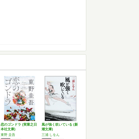
恋のゴンドラ (実業之日
風が強く吹いている (新
本社文庫)
潮文庫)
東野 圭吾
三浦 しをん