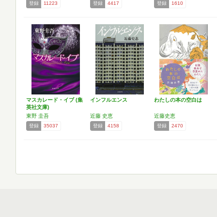
登録
11223
登録
4417
登録
1610
マスカレード・イブ (集
インフルエンス
わたしの本の空白は
英社文庫)
東野 圭吾
近藤 史恵
近藤史恵
登録
35037
登録
4158
登録
2470