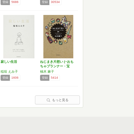
登録
5686
登録
30534
寂しい生活
ねじまき片想い (~おも
ちゃプランナー・宝
子…
稲垣 えみ子
柚木 麻子
登録
1606
登録
5414
もっと見る