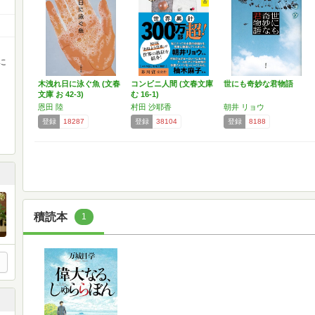
に
木洩れ日に泳ぐ魚 (文春
コンビニ人間 (文春文庫
世にも奇妙な君物語
文庫 お 42-3)
む 16-1)
恩田 陸
村田 沙耶香
朝井 リョウ
登録
18287
登録
38104
登録
8188
積読本
1