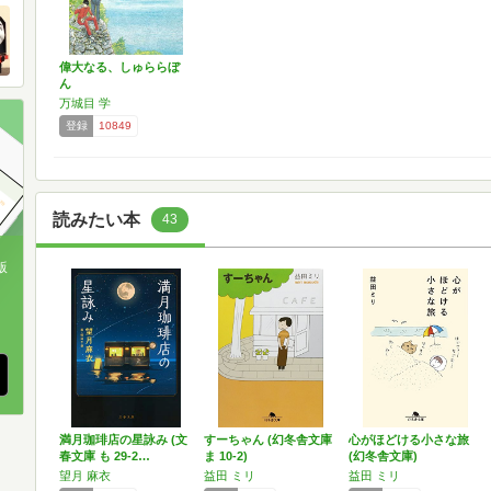
偉大なる、しゅららぼ
ん
万城目 学
登録
10849
読みたい本
43
版
、
満月珈琲店の星詠み (文
すーちゃん (幻冬舎文庫
心がほどける小さな旅
春文庫 も 29-2…
ま 10-2)
(幻冬舎文庫)
望月 麻衣
益田 ミリ
益田 ミリ