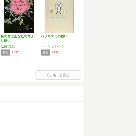
私の命はあなたの命よ
ハリネズミの願い
り軽い
近藤 史恵
トーン テレヘン
登録
4137
登録
4832
もっと見る