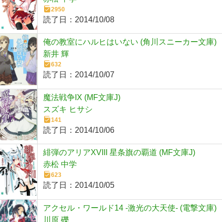
2950
読了日：
2014/10/08
俺の教室にハルヒはいない (角川スニーカー文庫)
新井 輝
632
読了日：
2014/10/07
魔法戦争IX (MF文庫J)
スズキ ヒサシ
141
読了日：
2014/10/06
緋弾のアリアXVIII 星条旗の覇道 (MF文庫J)
赤松 中学
623
読了日：
2014/10/05
アクセル・ワールド14 ‐激光の大天使‐ (電撃文庫)
川原 礫