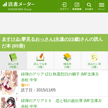
ログイン
新規登録
本を探
ゑすけゐ:夢見るおっさん(永遠の23歳)
さんの読ん
だ本 (85冊)
読んだ本
読んでる本
積読本
読みたい本
（85冊）
（3冊）
（5冊）
（2冊）
緋弾のアリア (21) 秋霜烈日の獅子 (MF文庫J)
赤松 中学
517
読了日：
2015/11/05
緋弾のアリアＸＸ 恋と戦の超伝導 (MF文庫J)
赤松 中学