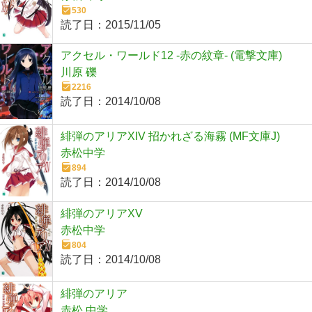
530
読了日：
2015/11/05
アクセル・ワールド12 ‐赤の紋章‐ (電撃文庫)
川原 礫
2216
読了日：
2014/10/08
緋弾のアリアXIV 招かれざる海霧 (MF文庫J)
赤松中学
894
読了日：
2014/10/08
緋弾のアリアXV
赤松中学
804
読了日：
2014/10/08
緋弾のアリア
赤松 中学