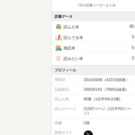
7月の読書メーターまとめ
読書データ
85
読んだ本
3
読んでる本
5
積読本
2
読みたい本
プロフィール
登録日
2014/10/08（4323日経過）
記録初日
2005/01/01（7890日経過）
読んだ本
85冊（1日平均0.01冊)
読んだページ
21597ページ（1日平均2ペー
ジ）
本棚
0棚
外部サイト