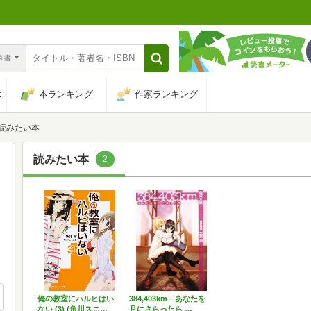
n和書
は
本ランキング
作家ランキング
読みたい本
読みたい本
2
俺の教室にハルヒはい
384,403km―あなたを
ない (3) (角川スニ…
月にさらったら …