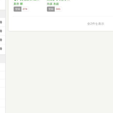
新井 輝
向坂 氷緒
登録
274
登録
341
冊
全2件を表示
冊
冊
冊