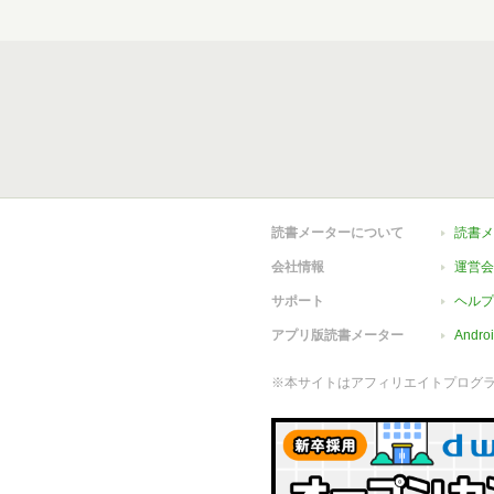
読書メーターについて
読書メ
会社情報
運営会
サポート
ヘルプ
アプリ版読書メーター
Andr
※本サイトはアフィリエイトプログ