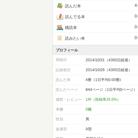
4
読んだ本
0
読んでる本
0
積読本
0
読みたい本
プロフィール
登録日
2014/10/31（4300日経過）
記録初日
2014/10/26（4305日経過）
読んだ本
4冊（1日平均0.00冊)
読んだページ
844ページ（1日平均0ページ）
感想・レビュー
1件（投稿率25.0%）
本棚
0棚
性別
男
血液型
A型