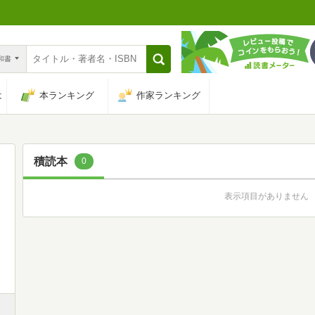
n和書
は
本ランキング
作家ランキング
積読本
0
表示項目がありません