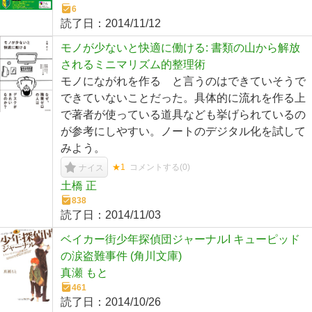
6
読了日：
2014/11/12
モノが少ないと快適に働ける: 書類の山から解放
されるミニマリズム的整理術
モノにながれを作る と言うのはできていそうで
できていないことだった。具体的に流れを作る上
で著者が使っている道具なども挙げられているの
が参考にしやすい。ノートのデジタル化を試して
みよう。
★1
コメントする(
0
)
ナイス
土橋 正
838
読了日：
2014/11/03
ベイカー街少年探偵団ジャーナルI キューピッド
の涙盗難事件 (角川文庫)
真瀬 もと
461
読了日：
2014/10/26