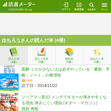
ログイン
新規登録
本を探
ゆちろう
さんの読んだ本 (4冊)
読んだ本
読んでる本
積読本
読みたい本
（4冊）
（0冊）
（0冊）
（0冊）
図解 ミスが少ない人は必ずやっている「書類・手
帳・ノート」の整理術
1988
読了日：
2014/11/22
リペアマン直伝! メンテでギターが弾きやすくな
る理由 弾きにくい理由 (ギター・マガジン)
西村 秀昭