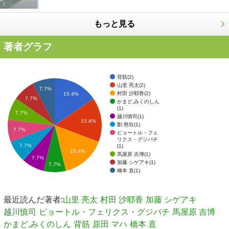
もっと見る
著者グラフ
背筋(2)
山里 亮太(2)
7.7%
村田 沙耶香(2)
15.4%
7.7%
かまど,みくのしん
(1)
7.7%
越川慎司(1)
15.4%
劉 慈欣(1)
7.7%
ピョートル・フェ
リクス・グジバチ
7.7%
(1)
15.4%
馬屋原 吉博(1)
7.7%
加藤 シゲアキ(1)
7.7%
橋本 直(1)
最近読んだ著者:
山里 亮太
村田 沙耶香
加藤 シゲアキ
越川慎司
ピョートル・フェリクス・グジバチ
馬屋原 吉博
かまど,みくのしん
背筋
原田 マハ
橋本 直