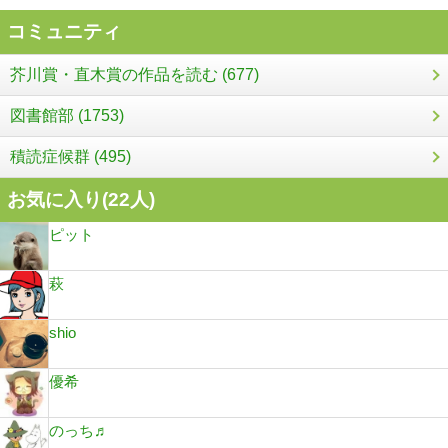
コミュニティ
芥川賞・直木賞の作品を読む (677)
図書館部 (1753)
積読症候群 (495)
お気に入り(
22
人)
ピット
萩
shio
優希
のっち♬