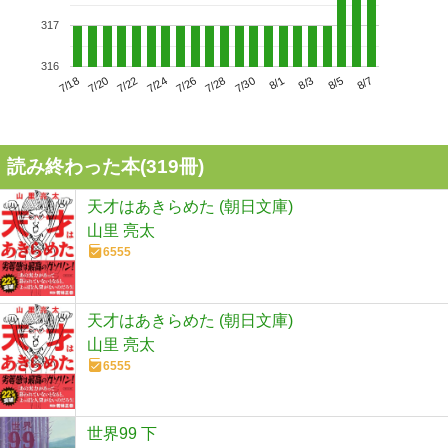
317
316
7/22
7/28
8/3
7/18
7/24
7/30
8/5
7/20
7/26
8/1
8/7
読み終わった本(
319
冊)
天才はあきらめた (朝日文庫)
山里 亮太
6555
天才はあきらめた (朝日文庫)
山里 亮太
6555
世界99 下