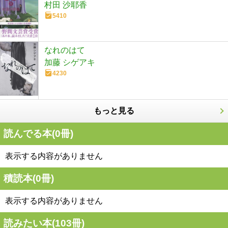
村田 沙耶香
5410
なれのはて
加藤 シゲアキ
4230
もっと見る
読んでる本(
0
冊)
表示する内容がありません
積読本(
0
冊)
表示する内容がありません
読みたい本(
103
冊)