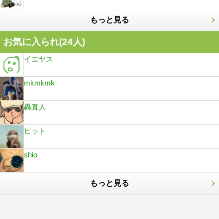
もっと見る
お気に入られ(
24
人)
イエヤス
mkmkmk
轟直人
ピット
shio
もっと見る