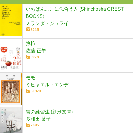
いちばんここに似合う人 (Shinchosha CREST
BOOKS)
ミランダ・ジュライ
3215
熟柿
佐藤 正午
9078
モモ
ミヒャエル・エンデ
31970
雪の練習生 (新潮文庫)
多和田 葉子
2085