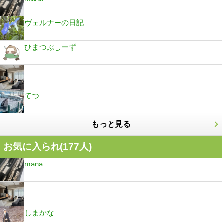
ヴェルナーの日記
ひまつぶしーず
てつ
もっと見る
お気に入られ(
177
人)
mana
しまかな