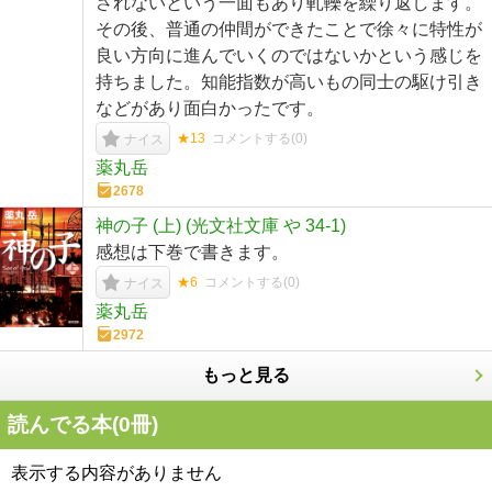
されないという一面もあり軋轢を繰り返します。
その後、普通の仲間ができたことで徐々に特性が
良い方向に進んでいくのではないかという感じを
持ちました。知能指数が高いもの同士の駆け引き
などがあり面白かったです。
★13
コメントする(
0
)
ナイス
薬丸岳
2678
神の子 (上) (光文社文庫 や 34-1)
感想は下巻で書きます。
★6
コメントする(
0
)
ナイス
薬丸岳
2972
もっと見る
読んでる本(
0
冊)
表示する内容がありません