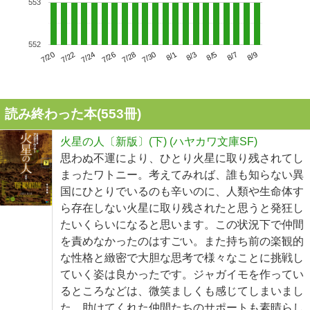
553
552
7/24
7/30
8/5
7/20
7/26
8/1
8/7
7/22
7/28
8/3
8/9
読み終わった本(
553
冊)
火星の人〔新版〕(下) (ハヤカワ文庫SF)
思わぬ不運により、ひとり火星に取り残されてし
まったワトニー。考えてみれば、誰も知らない異
国にひとりでいるのも辛いのに、人類や生命体す
ら存在しない火星に取り残されたと思うと発狂し
たいくらいになると思います。この状況下で仲間
を責めなかったのはすごい。また持ち前の楽観的
な性格と緻密で大胆な思考で様々なことに挑戦し
ていく姿は良かったです。ジャガイモを作ってい
るところなどは、微笑ましくも感じてしまいまし
た。助けてくれた仲間たちのサポートも素晴らし