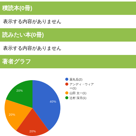
積読本(
0
冊)
表示する内容がありません
読みたい本(
0
冊)
表示する内容がありません
著者グラフ
薬丸岳(2)
アンディ・ウィア
ー(1)
20%
山田 太一(1)
辻村 深月(1)
40%
20%
20%