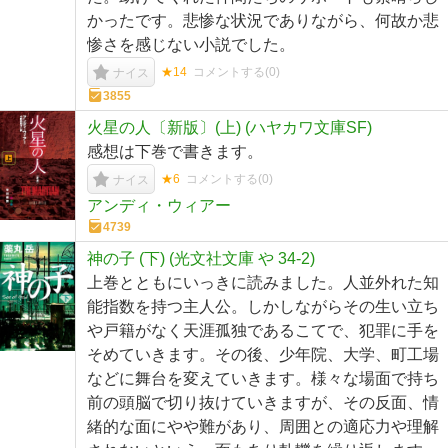
かったです。悲惨な状況でありながら、何故か悲
惨さを感じない小説でした。
★14
コメントする(
0
)
ナイス
3855
火星の人〔新版〕(上) (ハヤカワ文庫SF)
感想は下巻で書きます。
★6
コメントする(
0
)
ナイス
アンディ・ウィアー
4739
神の子 (下) (光文社文庫 や 34-2)
上巻とともにいっきに読みました。人並外れた知
能指数を持つ主人公。しかしながらその生い立ち
や戸籍がなく天涯孤独であるこてで、犯罪に手を
そめていきます。その後、少年院、大学、町工場
などに舞台を変えていきます。様々な場面で持ち
前の頭脳で切り抜けていきますが、その反面、情
緒的な面にやや難があり、周囲との適応力や理解