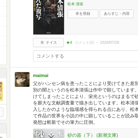
松本 清張
本を登録
あらすじ・内容
ナイス
★4
コメント(
0
)
2026/07/28
maimai
父がハンセン病を患ったことにより受けてきた差
別の闇というのを松本清張は作中で顕しています
けてしまったことにより、栄光というのはまるで
を膨大な文献調査量で描き出しています。松本清
入したかのような臨場感を得られる点にあり、松
て作品の世界を小説の中に顕していることが読み
発想は斬新でその筆力に圧倒。
砂の器（下） (新潮文庫)