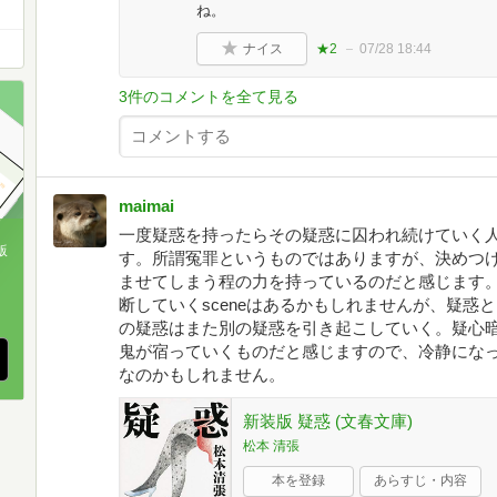
ね。
ナイス
★2
07/28 18:44
3件のコメントを全て見る
maimai
一度疑惑を持ったらその疑惑に囚われ続けていく
版
す。所謂冤罪というものではありますが、決めつ
ませてしまう程の力を持っているのだと感じます
、
断していくsceneはあるかもしれませんが、疑惑
の疑惑はまた別の疑惑を引き起こしていく。疑心
鬼が宿っていくものだと感じますので、冷静にな
なのかもしれません。
新装版 疑惑 (文春文庫)
松本 清張
本を登録
あらすじ・内容