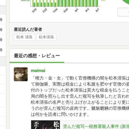
7/20
7/23
7/26
7/29
8/1
8/4
8/7
冊
最近読んだ著者
冊
松本 清張
松本清張
冊
冊
最近の感想・レビュー
maimai
「権力・金・女」で動く官僚機構の闇を松本清張
て御伽噺、実際は税金により私腹を肥やす官僚の
付のトップだった松本清張は莫大な税金を払うこ
局の闇を照らし出す歪んだ複写を執筆したと言わ
ー
松本清張の名声と売り上げが上がることにより更
うのが歪んだ複写の皮肉です。魑魅魍魎の官僚機
は何かを読者に問いかけます。
歪んだ複写―税務署殺人事件 (新潮