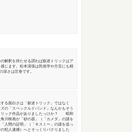
つの解釈を持たせる謂わば叙述トリックはア
と感じます。松本清張は民俗学や方言にも精
の深さは圧巻です。
転する面白さは「叙述トリック」ではなく
ーズの「スペックルドバンド」なんかもそう
トリック作品がありましたっけか？ 昭和
た角川映画が「砂の器」（「カメダ」の謎を
ら「人間の証明」（「キスミー」の謎を追っ
での犯人逮捕）へとそっくりパクりました