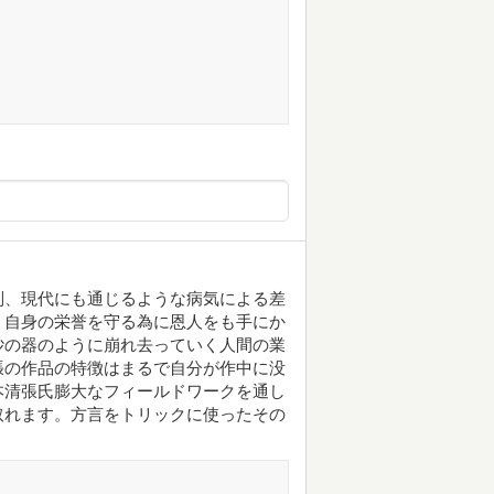
別、現代にも通じるような病気による差
。自身の栄誉を守る為に恩人をも手にか
砂の器のように崩れ去っていく人間の業
張の作品の特徴はまるで自分が作中に没
本清張氏膨大なフィールドワークを通し
取れます。方言をトリックに使ったその