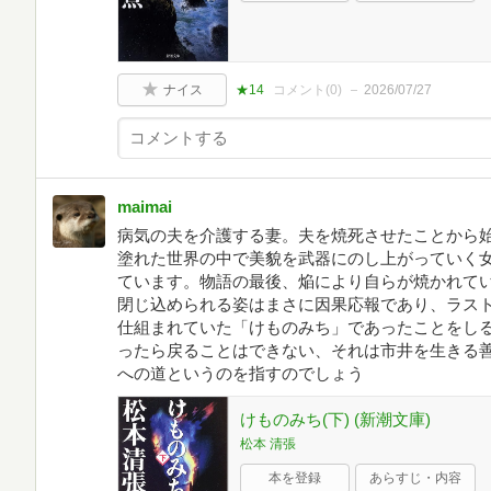
ナイス
★14
コメント(
0
)
2026/07/27
maimai
病気の夫を介護する妻。夫を焼死させたことから
塗れた世界の中で美貌を武器にのし上がっていく
ています。物語の最後、焔により自らが焼かれて
閉じ込められる姿はまさに因果応報であり、ラス
仕組まれていた「けものみち」であったことをし
ったら戻ることはできない、それは市井を生きる
への道というのを指すのでしょう
けものみち(下) (新潮文庫)
松本 清張
本を登録
あらすじ・内容