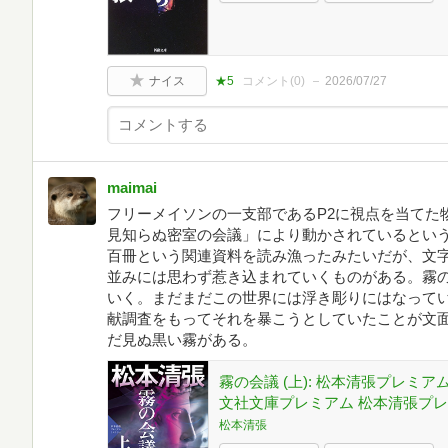
ナイス
★5
コメント(
0
)
2026/07/27
maimai
フリーメイソンの一支部であるP2に視点を当てた
見知らぬ密室の会議」により動かされているとい
百冊という関連資料を読み漁ったみたいだが、文
並みには思わず惹き込まれていくものがある。霧
いく。まだまだこの世界には浮き彫りにはなって
献調査をもってそれを暴こうとしていたことが文
だ見ぬ黒い霧がある。
霧の会議 (上): 松本清張プレミアム
文社文庫プレミアム 松本清張プレ
松本清張