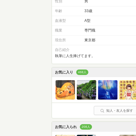
性別
男
年齢
33歳
血液型
A型
職業
専門職
現住所
東京都
自己紹介
執筆に人生捧げてます。
お気に入り
468人
知人・友人を探す
お気に入られ
208人