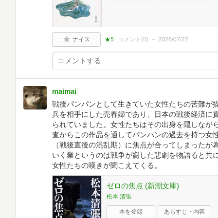
ナイス
★5
コメント(
0
)
2026/07/27
maimai
戦後パンパンとして生きていた女性たちの苦難が
兵を相手にした売春婦であり、日本の戦後経済に
られていました。女性たちはその出身を隠しなが
査からこの作品を通してパンパンの過去を持つ女
（戦後直後の混乱期）に焦点が合ってしまったが
いく業というのは戦争が齎した悲劇を物語ると共
女性たちの嘆きが聞こえてくる。
ゼロの焦点 (新潮文庫)
松本 清張
本を登録
あらすじ・内容