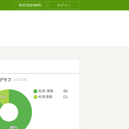
新規登録(無料)
ログイン
グラフ
上位10名
松本 清張
(8)
11
松本清張
(1)
%
88
%