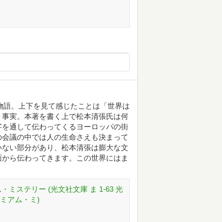
物語。上下を見て感じたことは「世界は
う事実。本著を書く上で松本清張氏は何
字を通して伝わってくるヨーロッパの街
の会議の中では人の生命さえも決まって
いない部分があり、松本清張は膨大な文
面から伝わってきます。この世界にはま
・ミステリー (光文社文庫 ま 1-63 光
ミアム・ミ)