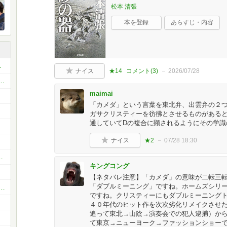
松本 清張
本を登録
あらすじ・内容
町に出よう！〜
ナイス
★14
コメント(
3
)
2026/07/28
、美味しいもの♡LINEコミュ(^^♪
maimai
「カメダ」という言葉を東北弁、出雲弁の２
ガサクリスティーを彷彿とさせるものがある
通していてDの複合に顕されるようにその学識
ナイス
★2
07/28 18:30
トチャレンジ【プリッとお尻】♬
キングコング
【ネタバレ注意】「カメダ」の意味が二転三
「ダブルミーニング」ですね。ホームズシリ
ション＆アドベンチャー（冒険小説愛好会）
ですね。クリスティーにもダブルミーニング
４０年代のヒット作を次次劣化リメイクさせ
追って東北→山陰→演奏会での犯人逮捕）か
て東京→ニューヨーク→ファッションショー