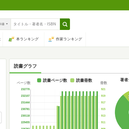
n和書
は
本ランキング
作家ランキング
読書グラフ
著者
読書ページ数
読書冊数
ページ数
冊数
921
232770
919
232107
917
231444
915
230781
913
230118
911
229455
909
228792