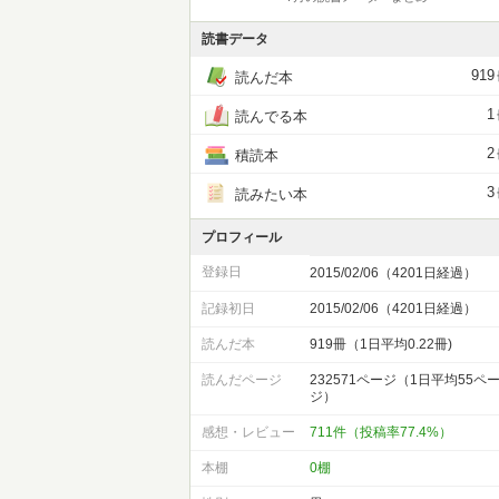
読書データ
919
読んだ本
1
読んでる本
2
積読本
3
読みたい本
プロフィール
登録日
2015/02/06（4201日経過）
記録初日
2015/02/06（4201日経過）
読んだ本
919冊（1日平均0.22冊)
読んだページ
232571ページ（1日平均55ペ
ジ）
感想・レビュー
711件（投稿率77.4%）
本棚
0棚