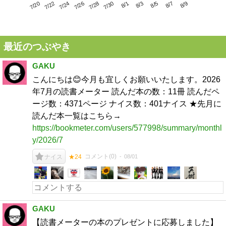
7/24
7/30
8/5
7/20
7/26
8/1
8/7
7/22
7/28
8/3
8/9
最近のつぶやき
GAKU
こんにちは😊今月も宜しくお願いいたします。2026
年7月の読書メーター 読んだ本の数：11冊 読んだペ
ージ数：4371ページ ナイス数：401ナイス ★先月に
読んだ本一覧はこちら→
https://bookmeter.com/users/577998/summary/monthl
y/2026/7
コメント(
0
)
08/01
ナイス
★24
GAKU
【読書メーターの本のプレゼントに応募しました】