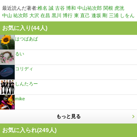
最近読んだ著者:
椎名 誠
古谷 博和
中山祐次郎
関根 虎洸
中山 祐次郎
大沢 在昌
黒川 博行
東 直己
逢坂 剛
三浦 しをん
お気に入り(
44
人)
はつばあば
るい
コリディ
しんたろー
mike
もっと見る
お気に入られ(
249
人)