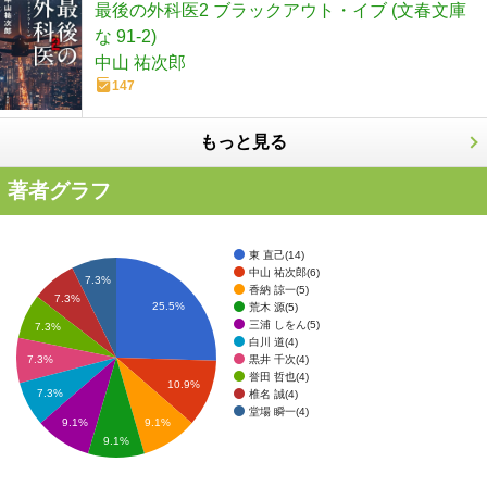
最後の外科医2 ブラックアウト・イブ (文春文庫
な 91-2)
中山 祐次郎
147
もっと見る
著者グラフ
東 直己(14)
中山 祐次郎(6)
7.3%
香納 諒一(5)
7.3%
25.5%
荒木 源(5)
三浦 しをん(5)
7.3%
白川 道(4)
黒井 千次(4)
7.3%
誉田 哲也(4)
10.9%
7.3%
椎名 誠(4)
堂場 瞬一(4)
9.1%
9.1%
9.1%