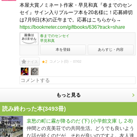
本屋大賞ノミネート作家・早見和真『春までのセン
セイ』サイン入りプルーフ本を20名様に！応募締切
は7月9日(木)の正午まで。応募はこちらから→
https://bookmeter.com/giftbooks/636?track=share
春までのセンセイ
早見和真
本を登録
あらすじ・内容
コメント(
0
)
07/02
ナイス
★2
もっと見る
読み終わった本(
3493
冊)
哀愁の町に霧が降るのだ (下) (小学館文庫 し 2-8)
仲間との克美荘での共同生活。どうでも良いよう
な話が続くのだが、それが良いのですよ。友人達