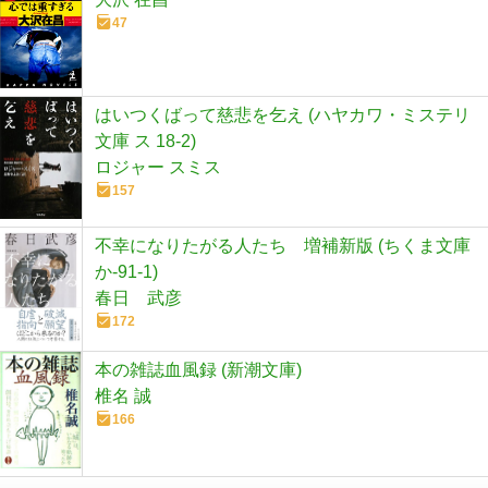
47
はいつくばって慈悲を乞え (ハヤカワ・ミステリ
文庫 ス 18-2)
ロジャー スミス
157
不幸になりたがる人たち 増補新版 (ちくま文庫
か-91-1)
春日 武彦
172
本の雑誌血風録 (新潮文庫)
椎名 誠
166