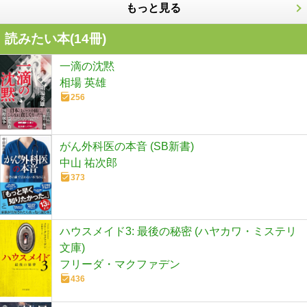
もっと見る
読みたい本(
14
冊)
一滴の沈黙
相場 英雄
256
がん外科医の本音 (SB新書)
中山 祐次郎
373
ハウスメイド3: 最後の秘密 (ハヤカワ・ミステリ
文庫)
フリーダ・マクファデン
436