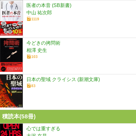
医者の本音 (SB新書)
中山 祐次郎
1119
今どきの拷問術
相澤 史生
103
日本の聖域 クライシス (新潮文庫)
83
積読本(
58
冊)
心では重すぎる
大沢 在昌