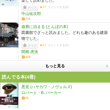
楽しく読めました。
★27
コメントする(
0
)
ナイス
中山祐次郎
724
遊廓に泊まる (とんぼの本)
図書館でざっと読みました。どれも趣のある建築
物でした。
★22
コメントする(
0
)
ナイス
関根 虎洸
428
もっと見る
読んでる本(
4
冊)
悪党 (ハヤカワ・ノヴェルズ)
ロバート・B. パーカー
42