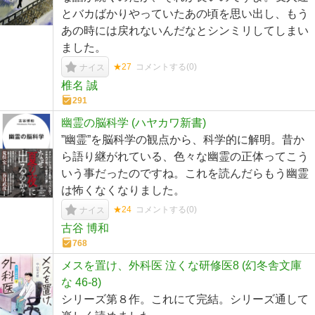
とバカばかりやっていたあの頃を思い出し、もう
あの時には戻れないんだなとシンミリしてしまい
ました。
★27
コメントする(
0
)
ナイス
椎名 誠
291
幽霊の脳科学 (ハヤカワ新書)
”幽霊”を脳科学の観点から、科学的に解明。昔か
ら語り継がれている、色々な幽霊の正体ってこう
いう事だったのですね。これを読んだらもう幽霊
は怖くなくなりました。
★24
コメントする(
0
)
ナイス
古谷 博和
768
メスを置け、外科医 泣くな研修医8 (幻冬舎文庫
な 46-8)
シリーズ第８作。これにて完結。シリーズ通して