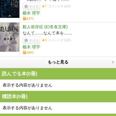
★7
コメントする(
0
)
ナイス
櫛木 理宇
2271
殺人依存症 (幻冬舎文庫)
なんて……なんて本を……
★9
コメントする(
0
)
ナイス
櫛木 理宇
3601
もっと見る
読んでる本(
0
冊)
表示する内容がありません
積読本(
0
冊)
表示する内容がありません