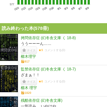
577
7/24
7/30
8/5
7/20
7/26
8/1
8/7
7/22
7/28
8/3
8/9
読み終わった本(
578
冊)
拷問依存症 (幻冬舎文庫 く 18-8)
ううーーーん……
★9
コメントする(
0
)
ナイス
櫛木理宇
917
監禁依存症 (幻冬舎文庫 く 18-7)
ざまぁ！！
★6
コメントする(
0
)
ナイス
櫛木 理宇
1820
残酷依存症 (幻冬舎文庫)
一気読み。 いやはや……