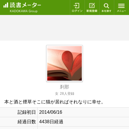
ログイン
新規登録
本を探
刹那
女
28人登録
本と酒と煙草そこに猫が居ればそれなりに幸せ。
記録初日
2014/06/16
経過日数
4438日経過