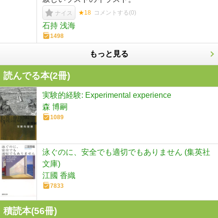
★18
コメントする(
0
)
ナイス
石持 浅海
1498
もっと見る
読んでる本(
2
冊)
実験的経験: Experimental experience
森 博嗣
1089
泳ぐのに、安全でも適切でもありません (集英社
文庫)
江國 香織
7833
積読本(
56
冊)