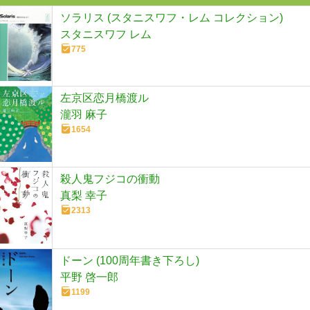
ソラリス (スタニスワフ・レム コレクション)
スタニスワフ レム
775
左京区恋月橋渡ル
瀧羽 麻子
1654
殺人鬼フジコの衝動
真梨 幸子
2313
ドーン (100周年書き下ろし)
平野 啓一郎
1199