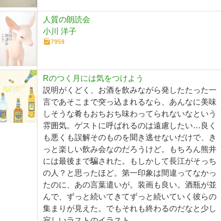
人質の朗読会
小川 洋子
7959
Rのつく月には気をつけよう
説明がくどく、お酒を飲みながら発したたった一
言であそこまで突っ込まれるなら、あんなに美味
しそうな肴もおちおち味わってられないなという
雰囲気。ゲストに呼ばれるのは遠慮したい…良く
も悪くも誤解そのものを聞き逃せないだけで、き
っと楽しい飲み会なのだろうけど。もちろん熊井
には最後まで騙された。もしかして長江がそっち
の人？と思ったほど。第一印象は間違ってなかっ
たのに、あの言葉遣いが。装画も良い。酒瓶が並
んで、ずっと続いてきてずっと続いていく彼らの
集まりが見えた。でもそれも終わるのだなと少し
寂しいラストのイラスト。