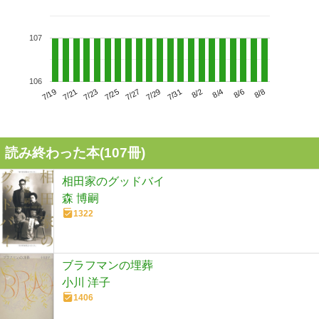
107
106
7/23
7/29
8/4
7/19
7/25
7/31
8/6
7/21
7/27
8/2
8/8
読み終わった本(
107
冊)
相田家のグッドバイ
森 博嗣
1322
ブラフマンの埋葬
小川 洋子
1406