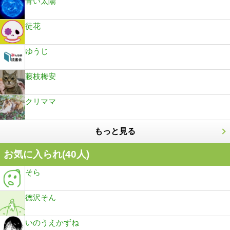
青い太陽
徒花
ゆうじ
藤枝梅安
クリママ
もっと見る
お気に入られ(
40
人)
そら
徳沢そん
いのうえかずね