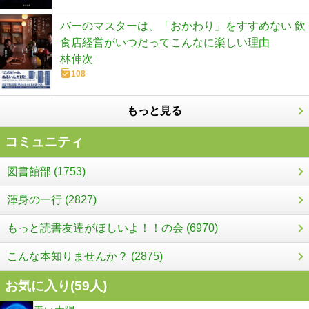
バーのマスターは、「おかわり」をすすめない 飲
食店経営がいつだってこんなに楽しい理由
林伸次
108
もっと見る
コミュニティ
図書館部 (1753)
渾身の一行 (2827)
もっと読書友達がほしいよ！！の会 (6970)
こんな本知りませんか？ (2875)
お気に入り(
59
人)