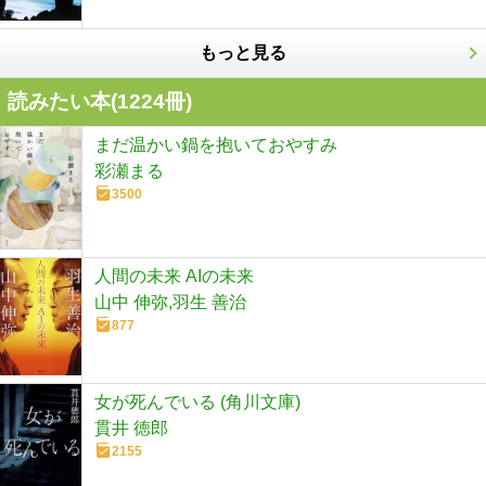
もっと見る
読みたい本(
1224
冊)
まだ温かい鍋を抱いておやすみ
彩瀬まる
3500
人間の未来 AIの未来
山中 伸弥,羽生 善治
877
女が死んでいる (角川文庫)
貫井 徳郎
2155