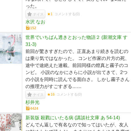
った。
★1
コメントする(
0
)
ナイス
水沢 なお
152
世界でいちばん透きとおった物語２ (新潮文庫 す
31-3)
前回が驚きすぎたので、正直あまり続きを読むの
は乗り気ではなかった。 コンビ作家の片方の死、
途中で途絶えた連載、前回同様の燈真と霧子のコ
ンビ。 小説のなかにさらに小説が出てきて、2つ
の小説を同時に読んでる面白さ。 しかし霧子さん
の推理力がすごすぎる……
★16
コメントする(
0
)
ナイス
杉井光
4424
新装版 殺戮にいたる病 (講談社文庫 あ 54-14)
どんでん返しで有名なので知ってはいたが、友人