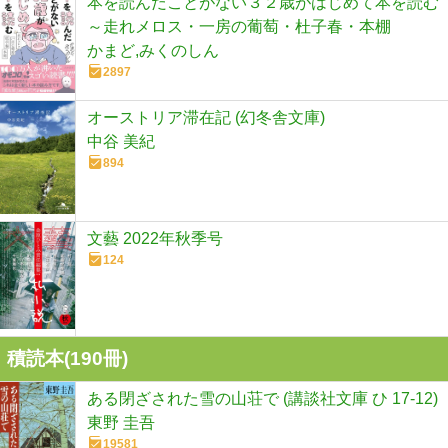
本を読んだことがない３２歳がはじめて本を読む
～走れメロス・一房の葡萄・杜子春・本棚
かまど,みくのしん
2897
オーストリア滞在記 (幻冬舎文庫)
中谷 美紀
894
文藝 2022年秋季号
124
積読本(
190
冊)
ある閉ざされた雪の山荘で (講談社文庫 ひ 17-12)
東野 圭吾
19581