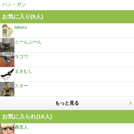
ハン・ガン
お気に入り(
9
人)
takeru
とーんぷーん
サゴウ
まきむし
スター
もっと見る
お気に入られ(
16
人)
轟直人