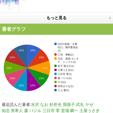
もっと見る
著者グラフ
2025 映画「８番
出口」製作委員会
10%
10%
(1)
三宅 香帆(1)
10%
10%
又吉 直樹,ヨシタ
ケ シンスケ(1)
松下 龍之介(1)
10%
10%
土屋うさぎ(1)
三日市 零(1)
森 バジル(1)
10%
10%
ヤゼ(1)
10%
10%
米田まりな(1)
三上 敬(1)
最近読んだ著者:
水沢 なお
杉井光
我孫子 武丸
ヤゼ
知念 実希人
森 バジル
三日市 零
堂場 瞬一
土屋うさぎ