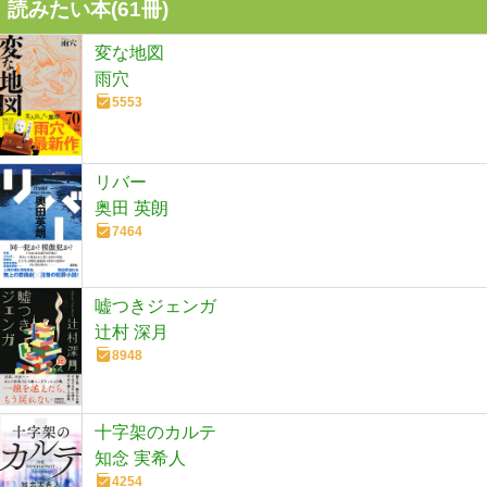
読みたい本(
61
冊)
変な地図
雨穴
5553
リバー
奥田 英朗
7464
嘘つきジェンガ
辻村 深月
8948
十字架のカルテ
知念 実希人
4254