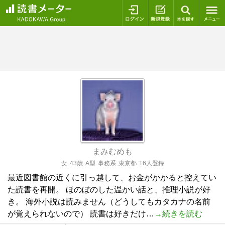
ログイン
新規登録
本を探
まみむめも
女
43歳
A型
事務系
東京都
16人登録
最近図書館の近くに引っ越して、お金がかかると控えてい
た読書を再開。 ほのぼのした温かい話と、推理小説が好
き。 海外小説は読みません（どうしてもカタカナの名前
が覚えられないので） 読書は好きだけ…
→続きを読む