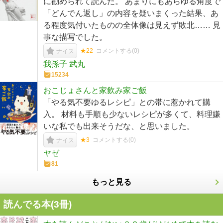
に勧められて読んだ。 あまりにもあらゆる角度で
「どんでん返し」の内容を疑いまくった結果、あ
る程度気付いたものの全体像は見えず敗北…… 見
事な描写でした。
★22
コメントする(
0
)
ナイス
我孫子 武丸
15234
おこじょさんと家飲み家ご飯
「やる気不要ゆるレシピ」との帯に惹かれて購
入。 材料も手順も少ないレシピが多くて、料理嫌
いな私でも出来そうだな、と思いました。
★3
コメントする(
0
)
ナイス
ヤゼ
81
もっと見る
読んでる本(
3
冊)