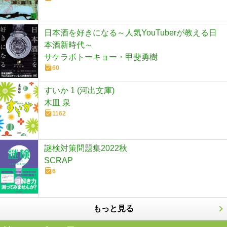
日本酒を好きになる～人気YouTuberが教える日
本酒新時代～
サケラボトーキョー・甲斐勇樹
60
すいか 1 (河出文庫)
木皿 泉
1162
謎検対策問題集2022秋
SCRAP
6
もっと見る