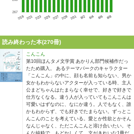
267
7/23
7/29
8/4
7/19
7/25
7/31
8/6
7/21
7/27
8/2
8/8
読み終わった本(
270
冊)
こんこん
第10回ほんタメ文学賞 あかりん部門候補作だっ
たため購入。 あるテーマパークのキャラクター
「こんこん」の中に、顔も名前も知らない、男か
女かもわからないアクターが入っている時、主人
公まどちゃんはたまらなく幸せで、好きで好きで
仕方なくなる。違う人が入っていてもこんこんは
可愛いはずなのに、なにか違う。人でもなく、誰
かもわからず、でも好きでたまらない。ずっとこ
んこんのことを考えている。愛とか性欲とかそん
なんじゃなく、ただこんこんと溶け合いたい。そ
んな純粋で、もどかしくて、文がきれいな1冊だ