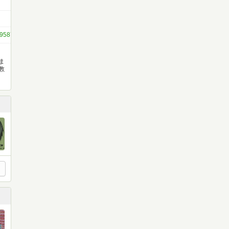
512958706977259907
ま
教