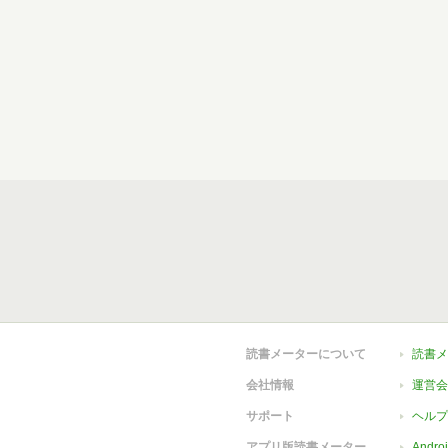
読書メーターについて
読書メ
会社情報
運営会
サポート
ヘルプ
アプリ版読書メーター
Andr