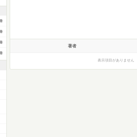
冊
冊
冊
著者
冊
表示項目がありません
ー