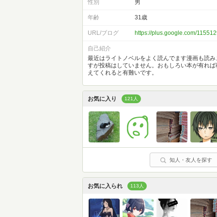
性別
男
年齢
31歳
URL/ブログ
https://plus.google.com/115
自己紹介
最近はライトノベルをよく読んでます漫画も読み
すが投稿はしていません。おもしろい本が有れば
えてくれると有難いです。
お気に入り
121人
知人・友人を探す
お気に入られ
113人