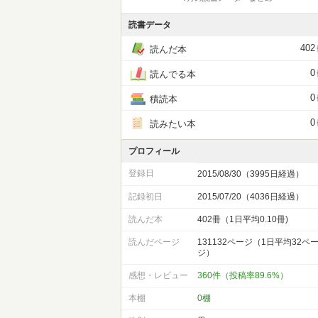
読書データ
402
読んだ本
0
読んでる本
0
積読本
0
読みたい本
プロフィール
登録日
2015/08/30（3995日経過）
記録初日
2015/07/20（4036日経過）
読んだ本
402冊（1日平均0.10冊)
読んだページ
131132ページ（1日平均32ペ
ジ）
感想・レビュー
360件（投稿率89.6%）
本棚
0棚