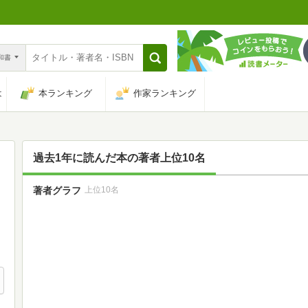
n和書
は
本ランキング
作家ランキング
過去1年に読んだ本の著者上位10名
著者グラフ
上位10名