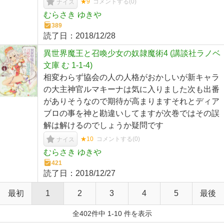
★9
コメントする(
0
)
ナイス
むらさき ゆきや
389
読了日：
2018/12/28
異世界魔王と召喚少女の奴隷魔術4 (講談社ラノベ
文庫 む 1-1-4)
相変わらず協会の人の人格がおかしいが新キャラ
の大主神官ルマキーナは気に入りました次も出番
がありそうなので期待が高まりますそれとディア
ブロの事を神と勘違いしてますが次巻ではその誤
解は解けるのでしょうか疑問です
★10
コメントする(
0
)
ナイス
むらさき ゆきや
421
読了日：
2018/12/27
最初
1
2
3
4
5
最後
全402件中 1-10 件を表示